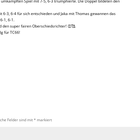
 umkämpften Spiel mit 7-5, 6-3 triumphierte. Die Doppel bildeten den
t 6-3, 6-4 für sich entschieden und Jaka mit Thomas gewannen das
-1, 6-1.
 den super fairen Oberschiedsrichter! 👏🥰.
g für TC66!
iche Felder sind mit
*
markiert