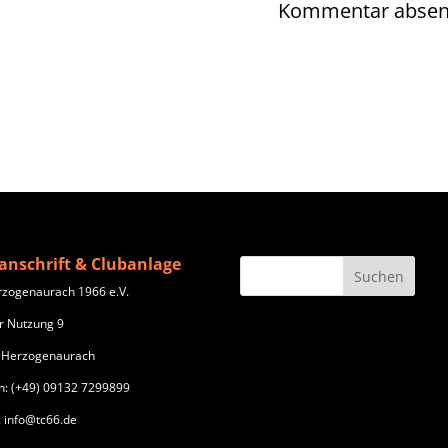
anschrift & Clubanlage
rzogenaurach 1966 e.V.
r Nutzung 9
 Herzogenaurach
n: (+49) 09132 7299899
: info@tc66.de