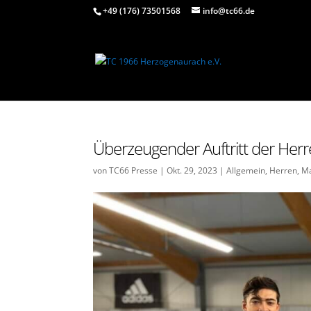
+49 (176) 73501568
info@tc66.de
Überzeugender Auftritt der Her
von
TC66 Presse
|
Okt. 29, 2023
|
Allgemein
,
Herren
,
Ma