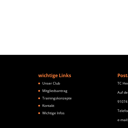
wichtige Links
Post
Unser Club
TC He
Mitgliedsantrag
Auf de
Trainingskonzepte
91074
Kontakt
Telefo
Wichtige Infos
e-mail