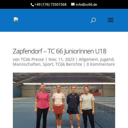
+49 (176) 73501568
info@tc66.de
Zapfendorf – TC 66 Juniorinnen U18
von
TC66 Presse
|
Nov. 11, 2023
|
Allgemein
,
Jugend
,
Mannschaften
,
Sport
,
TC66 Berichte
|
0 Kommentare