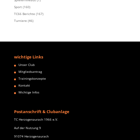
Spielerniveaus
(7)
Sport
(160)
TC66 Berichte
(167)
Turniere
(46)
wichtige Links
Unser Club
Mitgliedsantrag
Trainingskonzepte
Kontakt
Wichtige Infos
Postanschrift & Clubanlage
TC Herzogenaurach 1966 e.V.
Auf der Nutzung 9
91074 Herzogenaurach