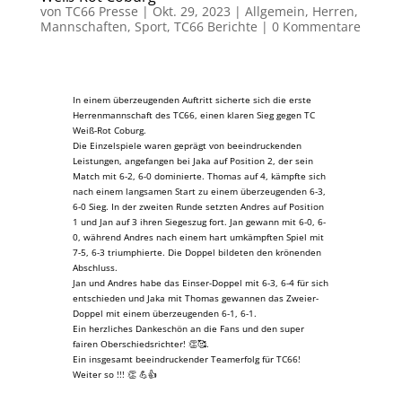
von
TC66 Presse
|
Okt. 29, 2023
|
Allgemein
,
Herren
,
Mannschaften
,
Sport
,
TC66 Berichte
|
0 Kommentare
In einem überzeugenden Auftritt sicherte sich die erste
Herrenmannschaft des TC66, einen klaren Sieg gegen TC
Weiß-Rot Coburg.
Die Einzelspiele waren geprägt von beeindruckenden
Leistungen, angefangen bei Jaka auf Position 2, der sein
Match mit 6-2, 6-0 dominierte. Thomas auf 4, kämpfte sich
nach einem langsamen Start zu einem überzeugenden 6-3,
6-0 Sieg. In der zweiten Runde setzten Andres auf Position
1 und Jan auf 3 ihren Siegeszug fort. Jan gewann mit 6-0, 6-
0, während Andres nach einem hart umkämpften Spiel mit
7-5, 6-3 triumphierte. Die Doppel bildeten den krönenden
Abschluss.
Jan und Andres habe das Einser-Doppel mit 6-3, 6-4 für sich
entschieden und Jaka mit Thomas gewannen das Zweier-
Doppel mit einem überzeugenden 6-1, 6-1.
Ein herzliches Dankeschön an die Fans und den super
fairen Oberschiedsrichter! 👏🥰.
Ein insgesamt beeindruckender Teamerfolg für TC66!
Weiter so !!! 👏 💪👍