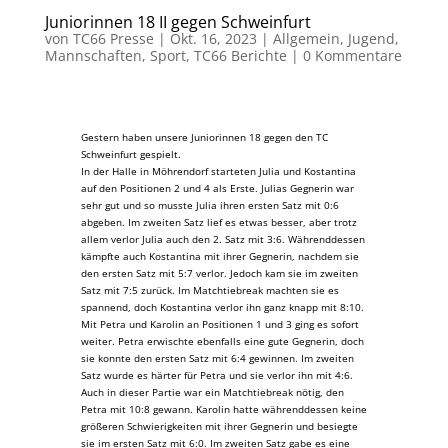
Juniorinnen 18 II gegen Schweinfurt
von
TC66 Presse
|
Okt. 16, 2023
|
Allgemein
,
Jugend
,
Mannschaften
,
Sport
,
TC66 Berichte
|
0 Kommentare
Gestern haben unsere Juniorinnen 18 gegen den TC
Schweinfurt gespielt.
In der Halle in Möhrendorf starteten Julia und Kostantina
auf den Positionen 2 und 4 als Erste. Julias Gegnerin war
sehr gut und so musste Julia ihren ersten Satz mit 0:6
abgeben. Im zweiten Satz lief es etwas besser, aber trotz
allem verlor Julia auch den 2. Satz mit 3:6. Währenddessen
kämpfte auch Kostantina mit ihrer Gegnerin, nachdem sie
den ersten Satz mit 5:7 verlor. Jedoch kam sie im zweiten
Satz mit 7:5 zurück. Im Matchtiebreak machten sie es
spannend, doch Kostantina verlor ihn ganz knapp mit 8:10.
Mit Petra und Karolin an Positionen 1 und 3 ging es sofort
weiter. Petra erwischte ebenfalls eine gute Gegnerin, doch
sie konnte den ersten Satz mit 6:4 gewinnen. Im zweiten
Satz wurde es härter für Petra und sie verlor ihn mit 4:6.
Auch in dieser Partie war ein Matchtiebreak nötig, den
Petra mit 10:8 gewann. Karolin hatte währenddessen keine
größeren Schwierigkeiten mit ihrer Gegnerin und besiegte
sie im ersten Satz mit 6:0. Im zweiten Satz gabe es eine