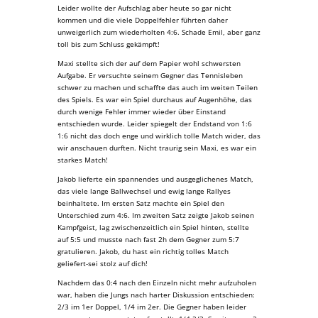
Leider wollte der Aufschlag aber heute so gar nicht
kommen und die viele Doppelfehler führten daher
unweigerlich zum wiederholten 4:6. Schade Emil, aber ganz
toll bis zum Schluss gekämpft!
Maxi stellte sich der auf dem Papier wohl schwersten
Aufgabe. Er versuchte seinem Gegner das Tennisleben
schwer zu machen und schaffte das auch im weiten Teilen
des Spiels. Es war ein Spiel durchaus auf Augenhöhe, das
durch wenige Fehler immer wieder über Einstand
entschieden wurde. Leider spiegelt der Endstand von 1:6
1:6 nicht das doch enge und wirklich tolle Match wider, das
wir anschauen durften. Nicht traurig sein Maxi, es war ein
starkes Match!
Jakob lieferte ein spannendes und ausgeglichenes Match,
das viele lange Ballwechsel und ewig lange Rallyes
beinhaltete. Im ersten Satz machte ein Spiel den
Unterschied zum 4:6. Im zweiten Satz zeigte Jakob seinen
Kampfgeist, lag zwischenzeitlich ein Spiel hinten, stellte
auf 5:5 und musste nach fast 2h dem Gegner zum 5:7
gratulieren. Jakob, du hast ein richtig tolles Match
geliefert-sei stolz auf dich!
Nachdem das 0:4 nach den Einzeln nicht mehr aufzuholen
war, haben die Jungs nach harter Diskussion entschieden:
2/3 im 1er Doppel, 1/4 im 2er. Die Gegner haben leider