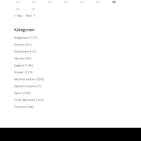
23
24
25
26
27
28
29
30
31
« Sep.
Nov. »
Kategorien
Allgemein
(171)
Damen
(61)
Dokumente
(1)
Herren
(60)
Jugend
(136)
Kinder
(119)
Mannschaften
(255)
Spielerniveaus
(7)
Sport
(160)
TC66 Berichte
(167)
Turniere
(46)