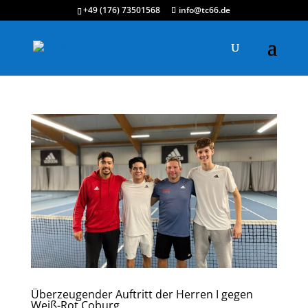
+49 (176) 73501568
info@tc66.de
Überzeugender Auftritt der Herren I gegen
Weiß-Rot Coburg