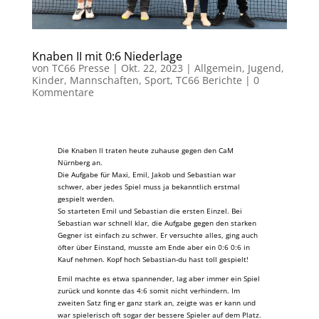
Knaben II mit 0:6 Niederlage
von
TC66 Presse
|
Okt. 22, 2023
|
Allgemein
,
Jugend
,
Kinder
,
Mannschaften
,
Sport
,
TC66 Berichte
|
0
Kommentare
Die Knaben ll traten heute zuhause gegen den CaM
Nürnberg an.
Die Aufgabe für Maxi, Emil, Jakob und Sebastian war
schwer, aber jedes Spiel muss ja bekanntlich erstmal
gespielt werden.
So starteten Emil und Sebastian die ersten Einzel. Bei
Sebastian war schnell klar, die Aufgabe gegen den starken
Gegner ist einfach zu schwer. Er versuchte alles, ging auch
öfter über Einstand, musste am Ende aber ein 0:6 0:6 in
Kauf nehmen. Kopf hoch Sebastian-du hast toll gespielt!
Emil machte es etwa spannender, lag aber immer ein Spiel
zurück und konnte das 4:6 somit nicht verhindern. Im
zweiten Satz fing er ganz stark an, zeigte was er kann und
war spielerisch oft sogar der bessere Spieler auf dem Platz.