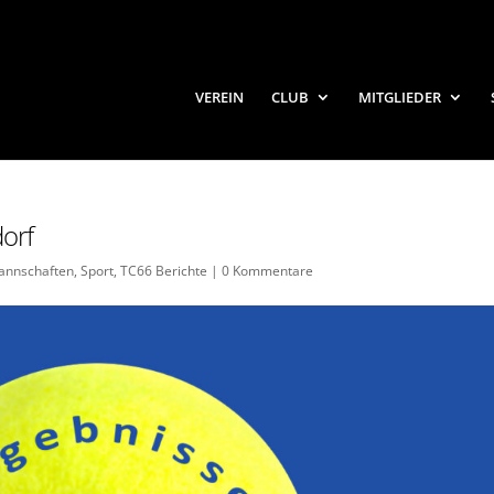
VEREIN
CLUB
MITGLIEDER
orf
annschaften
,
Sport
,
TC66 Berichte
|
0 Kommentare