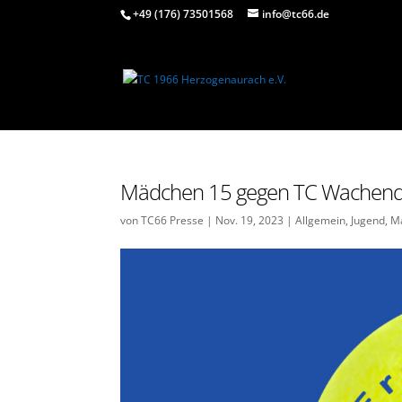
+49 (176) 73501568
info@tc66.de
Mädchen 15 gegen TC Wachend
von
TC66 Presse
|
Nov. 19, 2023
|
Allgemein
,
Jugend
,
M