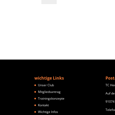
wichtige Links
Post
Unser Club
TC He
Mitgliedsantrag
Auf de
Trainingskonzepte
91074
Kontakt
Telefo
Wichtige Infos