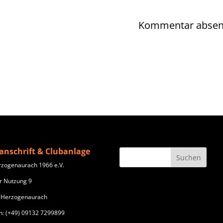
anschrift & Clubanlage
rzogenaurach 1966 e.V.
r Nutzung 9
 Herzogenaurach
n: (+49) 09132 7299899