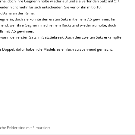
ne, doch ihre Gegnerin holte wieder auf und sie verlor den Satz mit 5:7.
eider nicht mehr für sich entscheiden. Sie verlor ihn mit 6:10.
d Asha an der Reihe.
Gegnerin, doch sie konnte den ersten Satz mit einem 7:5 gewinnen. Im
nend, weil ihre Gegnerin nach einem Rückstand wieder aufholte, doch
lls mit 7:5 gewinnen.
gewann den ersten Satz im Satztiebreak. Auch den zweiten Satz erkämpfte
ie Doppel, dafür haben die Mädels es einfach zu spannend gemacht.
iche Felder sind mit
*
markiert