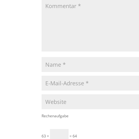
Rechenaufgabe
63 +
= 64