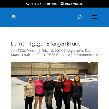
+49 (176) 73501568
info@tc66.de
Damen II gegen Erlangen Bruck
von
TC66 Presse
|
Feb. 18, 2024
|
Allgemein
,
Damen
,
Mannschaften
,
Sport
,
TC66 Berichte
|
0 Kommentare