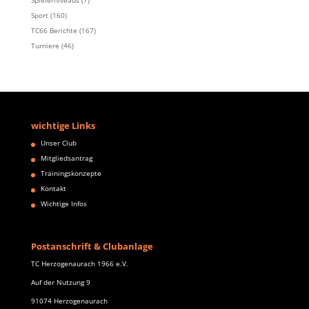
Spielerniveaus
(7)
Sport
(160)
TC66 Berichte
(167)
Turniere
(46)
wichtige Links
Unser Club
Mitgliedsantrag
Trainingskonzepte
Kontakt
Wichtige Infos
Postanschrift & Clubanlage
TC Herzogenaurach 1966 e.V.
Auf der Nutzung 9
91074 Herzogenaurach