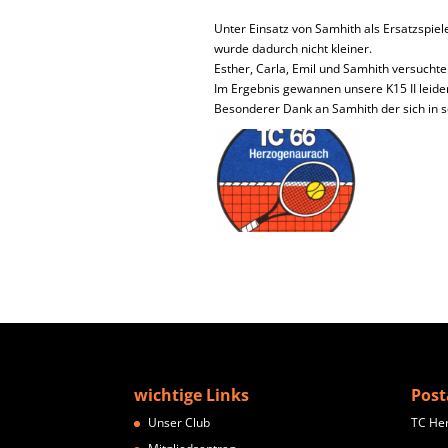
Unter Einsatz von Samhith als Ersatzspiele
wurde dadurch nicht kleiner.
Esther, Carla, Emil und Samhith versuchte
Im Ergebnis gewannen unsere K15 II leider 
Besonderer Dank an Samhith der sich in se
wichtige Links
Post
Unser Club
TC He