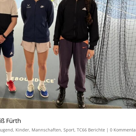
ß Fürth
Jugend
,
Kinder
,
Mannschaften
,
Sport
,
TC66 Berichte
|
0 Kommenta