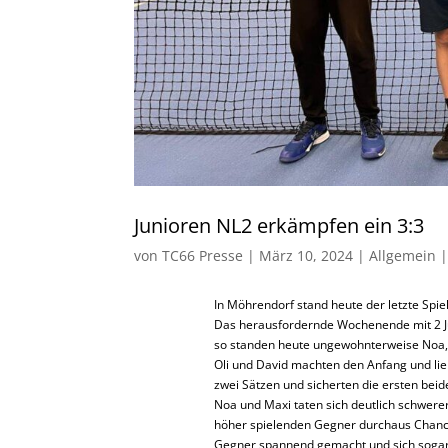
Junioren NL2 erkämpfen ein 3:3
von
TC66 Presse
|
März 10, 2024
|
Allgemein
In Möhrendorf stand heute der letzte Spie
Das herausfordernde Wochenende mit 2 Ju
so standen heute ungewohnterweise Noa, O
Oli und David machten den Anfang und li
zwei Sätzen und sicherten die ersten bei
Noa und Maxi taten sich deutlich schwerer
höher spielenden Gegner durchaus Chancen
Gegner spannend gemacht und sich sogar