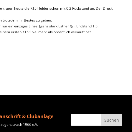
r traten heute die K15II leider schon mit 0:2 Rückstand an. Der Druck
n trotzdem ihr Bestes zu geben.
nur ein einziges Einzel (ganz stark Esther 💪). Endstand 1:5.
inem ersten K15 Spiel mehr als ordentlich verkauft hat.
anschrift & Clubanlage
rzogenaurach 1966 e.V.