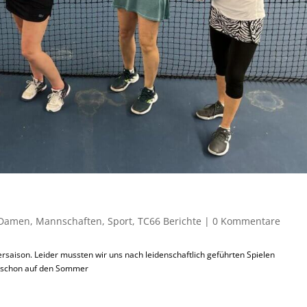
Damen
,
Mannschaften
,
Sport
,
TC66 Berichte
|
0 Kommentare
tersaison. Leider mussten wir uns nach leidenschaftlich geführten Spielen
s schon auf den Sommer