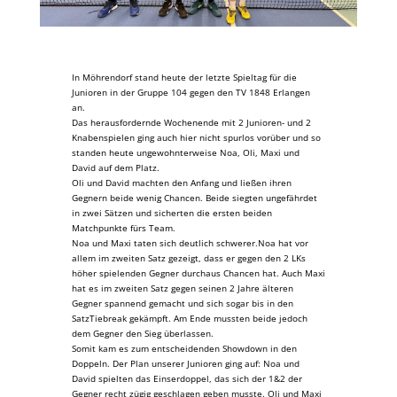
In Möhrendorf stand heute der letzte Spieltag für die
Junioren in der Gruppe 104 gegen den TV 1848 Erlangen
an.
Das herausfordernde Wochenende mit 2 Junioren- und 2
Knabenspielen ging auch hier nicht spurlos vorüber und so
standen heute ungewohnterweise Noa, Oli, Maxi und
David auf dem Platz.
Oli und David machten den Anfang und ließen ihren
Gegnern beide wenig Chancen. Beide siegten ungefährdet
in zwei Sätzen und sicherten die ersten beiden
Matchpunkte fürs Team.
Noa und Maxi taten sich deutlich schwerer.Noa hat vor
allem im zweiten Satz gezeigt, dass er gegen den 2 LKs
höher spielenden Gegner durchaus Chancen hat. Auch Maxi
hat es im zweiten Satz gegen seinen 2 Jahre älteren
Gegner spannend gemacht und sich sogar bis in den
SatzTiebreak gekämpft. Am Ende mussten beide jedoch
dem Gegner den Sieg überlassen.
Somit kam es zum entscheidenden Showdown in den
Doppeln. Der Plan unserer Junioren ging auf: Noa und
David spielten das Einserdoppel, das sich der 1&2 der
Gegner recht zügig geschlagen geben musste. Oli und Maxi