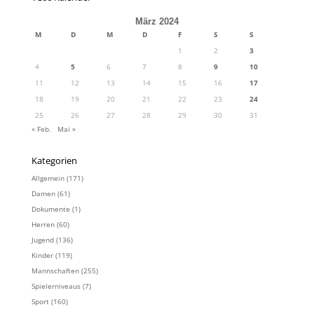
März 2024
M
D
M
D
F
S
S
1
2
3
4
5
6
7
8
9
10
11
12
13
14
15
16
17
18
19
20
21
22
23
24
25
26
27
28
29
30
31
« Feb.
Mai »
Kategorien
Allgemein
(171)
Damen
(61)
Dokumente
(1)
Herren
(60)
Jugend
(136)
Kinder
(119)
Mannschaften
(255)
Spielerniveaus
(7)
Sport
(160)