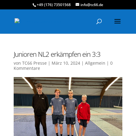
+49 (176) 73501568
info@tc66.de
Junioren NL2 erkämpfen ein 3:3
von
TC66 Presse
|
März 10, 2024
|
Allgemein
|
0
Kommentare