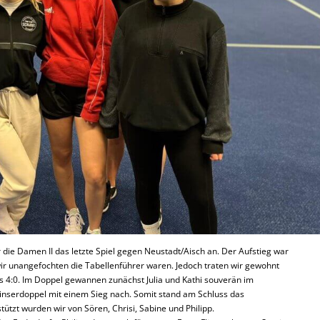
die Damen II das letzte Spiel gegen Neustadt/Aisch an. Der Aufstieg war
wir unangefochten die Tabellenführer waren. Jedoch traten wir gewohnt
ts 4:0. Im Doppel gewannen zunächst Julia und Kathi souverän im
inserdoppel mit einem Sieg nach. Somit stand am Schluss das
stützt wurden wir von Sören, Chrisi, Sabine und Philipp.