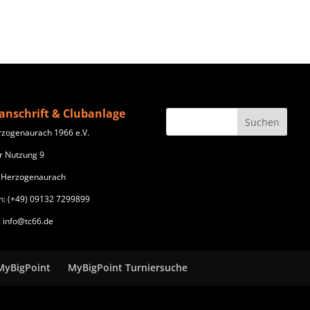
anschrift & Clubanlage
rzogenaurach 1966 e.V.
r Nutzung 9
 Herzogenaurach
n: (+49) 09132 7299899
: info@tc66.de
MyBigPoint
MyBigPoint Turniersuche