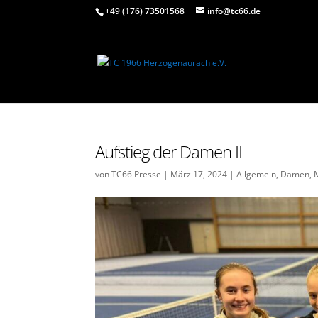
+49 (176) 73501568
info@tc66.de
Aufstieg der Damen II
von
TC66 Presse
|
März 17, 2024
|
Allgemein
,
Damen
,