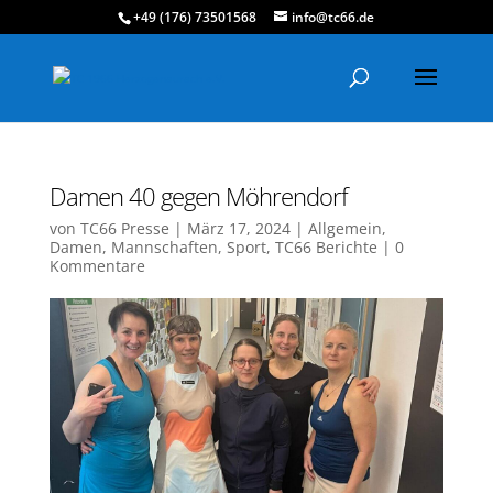
+49 (176) 73501568
info@tc66.de
Damen 40 gegen Möhrendorf
von
TC66 Presse
|
März 17, 2024
|
Allgemein
,
Damen
,
Mannschaften
,
Sport
,
TC66 Berichte
|
0
Kommentare