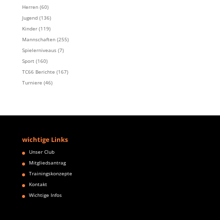
Herren
(60)
Jugend
(136)
Kinder
(119)
Mannschaften
(255)
Spielerniveaus
(7)
Sport
(160)
TC66 Berichte
(167)
Turniere
(46)
wichtige Links
Unser Club
Mitgliedsantrag
Trainingskonzepte
Kontakt
Wichtige Infos