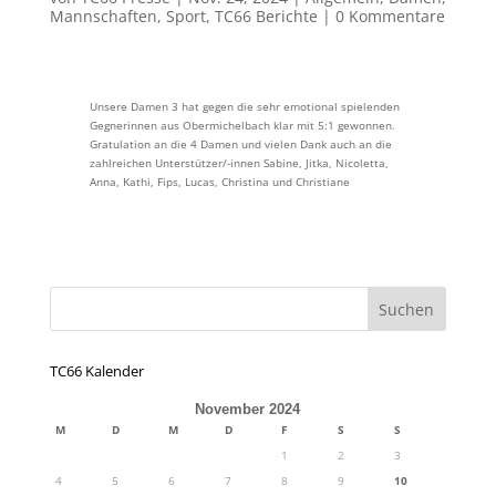
Mannschaften
,
Sport
,
TC66 Berichte
|
0 Kommentare
Unsere Damen 3 hat gegen die sehr emotional spielenden
Gegnerinnen aus Obermichelbach klar mit 5:1 gewonnen.
Gratulation an die 4 Damen und vielen Dank auch an die
zahlreichen Unterstützer/-innen Sabine, Jitka, Nicoletta,
Anna, Kathi, Fips, Lucas, Christina und Christiane
TC66 Kalender
November 2024
M
D
M
D
F
S
S
1
2
3
4
5
6
7
8
9
10