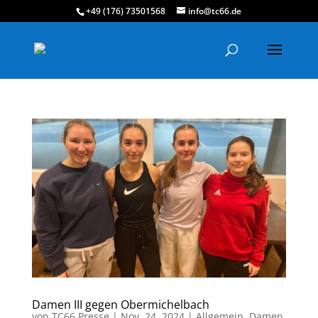
+49 (176) 73501568
info@tc66.de
Damen III gegen Obermichelbach
von
TC66 Presse
|
Nov. 24, 2024
|
Allgemein
,
Damen
,