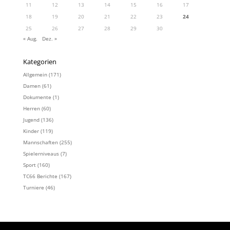
11
12
13
14
15
16
17
18
19
20
21
22
23
24
25
26
27
28
29
30
« Aug.
Dez. »
Kategorien
Allgemein
(171)
Damen
(61)
Dokumente
(1)
Herren
(60)
Jugend
(136)
Kinder
(119)
Mannschaften
(255)
Spielerniveaus
(7)
Sport
(160)
TC66 Berichte
(167)
Turniere
(46)