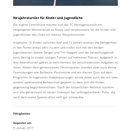
Neujahrsturnier für Kinder und Jugendliche
Die eigene Tennishalle machte sich der TC Herzogenaurach am
vergangenen Wochenende zu Nutze und veranstaltete für die Kinder und
Jugendlichen des Clubs ein kleines Neujahrsturnier.
Insgesamt 16 Kinder zwischen fünf und 15 Jahren nutzten die Gelegenheit
in den Ferien etwas aktiv zu sein und trafen sich mit den beiden
Jugendwarten Sabine Zenger und Tim Goppelt und der Verwaltungskraft
Janis Gesing zu einem lustigen Turnier auf mehreren Plätzen. Aufgeteilt in
drei Altersklassen gab es je nach Können die verschiedensten Aufgaben zu
lösen. Neben dem gemeinsamen Tennisspielen standen aber auch kleine
Teamübungen wie Ballkette, Pantomime und ein kleines Quiz auf dem
Programm. In zugelosten Doppelpaarungen wurde dabei auch der ein oder
andere spektakuläre Ballwechsel gespielt zu dem sich die Kinder
gegenseitig beglückwünschten. Nach der körperlichen Aktivität stärkten
sich alle gemeinsam im neuen Clubraum bei selbstgebackener Pizza, die
nach dem vielen Spielen allen sehr gut schmeckte.
Fähigkeiten
Gepostet am
9. Januar 2017