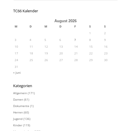
TC66 Kalender
August 2026
M
D
M
D
F
S
S
1
2
3
4
5
6
7
8
9
10
11
12
13
14
15
16
17
18
19
20
21
22
23
24
25
26
27
28
29
30
31
« Juni
Kategorien
Allgemein
(171)
Damen
(61)
Dokumente
(1)
Herren
(60)
Jugend
(136)
Kinder
(119)