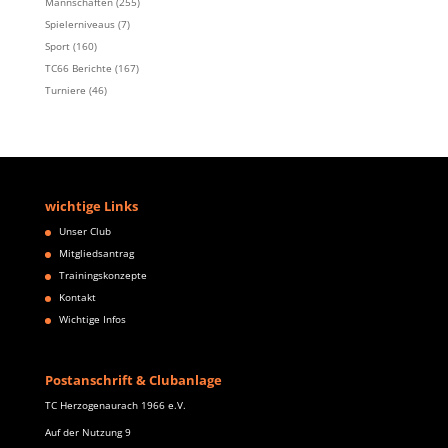
Mannschaften
(255)
Spielerniveaus
(7)
Sport
(160)
TC66 Berichte
(167)
Turniere
(46)
wichtige Links
Unser Club
Mitgliedsantrag
Trainingskonzepte
Kontakt
Wichtige Infos
Postanschrift & Clubanlage
TC Herzogenaurach 1966 e.V.
Auf der Nutzung 9