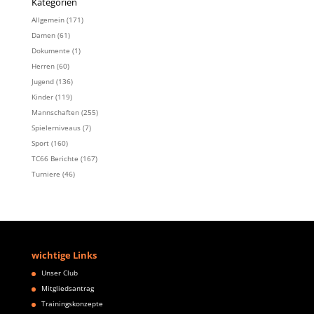
Kategorien
Allgemein
(171)
Damen
(61)
Dokumente
(1)
Herren
(60)
Jugend
(136)
Kinder
(119)
Mannschaften
(255)
Spielerniveaus
(7)
Sport
(160)
TC66 Berichte
(167)
Turniere
(46)
wichtige Links
Unser Club
Mitgliedsantrag
Trainingskonzepte