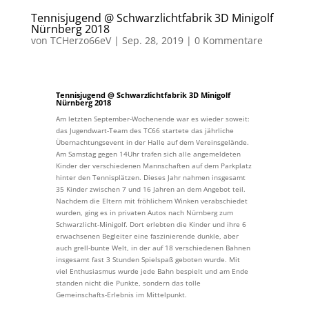
Tennisjugend @ Schwarzlichtfabrik 3D Minigolf
Nürnberg 2018
von
TCHerzo66eV
|
Sep. 28, 2019
|
0 Kommentare
Tennisjugend @ Schwarzlichtfabrik 3D Minigolf
Nürnberg 2018
Am letzten September-Wochenende war es wieder soweit:
das Jugendwart-Team des TC66 startete das jährliche
Übernachtungsevent in der Halle auf dem Vereinsgelände.
Am Samstag gegen 14Uhr trafen sich alle angemeldeten
Kinder der verschiedenen Mannschaften auf dem Parkplatz
hinter den Tennisplätzen. Dieses Jahr nahmen insgesamt
35 Kinder zwischen 7 und 16 Jahren an dem Angebot teil.
Nachdem die Eltern mit fröhlichem Winken verabschiedet
wurden, ging es in privaten Autos nach Nürnberg zum
Schwarzlicht-Minigolf. Dort erlebten die Kinder und ihre 6
erwachsenen Begleiter eine faszinierende dunkle, aber
auch grell-bunte Welt, in der auf 18 verschiedenen Bahnen
insgesamt fast 3 Stunden Spielspaß geboten wurde. Mit
viel Enthusiasmus wurde jede Bahn bespielt und am Ende
standen nicht die Punkte, sondern das tolle
Gemeinschafts-Erlebnis im Mittelpunkt.