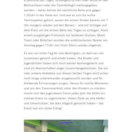
Bettnachbarn oder die Teamkollegin weitergegeben
werden – daher kehrte die nächtliche Ruhe erst gegen
1.30Uhr in der Halle ein. Und wie es sich für echte
Tennisspieler gehört, waren die ersten Kinder bereits um 7
Uhr morgens wieder auf den Beinen – und mit Schläger auf
dem Platz um die ersten Bälle des Tages zu schlagen. Nach
einem ausgiebigen Frühstück mit leckerem Kuchen, Müsli,
Toast oder Brötchen wurden die ambitionierten Spieler am
Sonntag gegen 11Uhr von ihren Eltern wieder abgeholt.
Es war ein toller Tag für alle Beteiligten, an dem wir viel
zusammen gelacht und erlebt haben. Die Kinder und
Jugendlichen haben sich noch besser kennengelernt und
sind als Mannschaften enger zusammengewachsen. Die ein
oder andere Anekdote aus diesen beiden Tagen wird sicher
noch lange untereinander ausgetauscht werden und für
bleibende Erinnerungen sorgen. Genau für solche Momente
und um den Zusammenhalt unter den Kindern zu stärken,
macht sich das Jugendwart-Team jedes Jahr die Mühe ein
solches Event zu organisieren. Vielen Dank an alle Helfer
und Unterstützer, die dies möglich gemacht haben – das
Event war ein voller Erfolg!