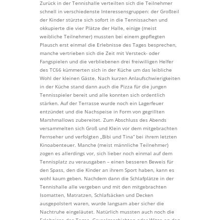
Zurück in der Tennishalle verteilten sich die Teilnehmer
schnell in verschiedenste Interessensgruppen: der Großteil
der Kinder stürzte sich sofort in die Tennissachen und
okkupierte die vier Plätze der Halle, einige (meist
weibliche Teilnehmer) mussten bei einem gepflegten
Plausch erst einmal die Erlebnisse des Tages besprechen,
manche vertrieben sich die Zeit mit Versteck- oder
Fangspielen und die verbliebenen drei freiwilligen Helfer
des TC66 kümmerten sich in der Küche um das leibliche
Wohl der kleinen Gäste. Nach kurzen Anlaufschwierigkeiten
in der Küche stand dann auch die Pizza für die jungen
Tennisspieler bereit und alle konnten sich ordentlich
stärken. Auf der Terrasse wurde noch ein Lagerfeuer
entzündet und die Nachspeise in Form von gegrillten
Marshmallows zubereitet. Zum Abschluss des Abends
versammelten sich Groß und Klein vor dem mitgebrachten
Fernseher und verfolgten „Bibi und Tina“ bei ihrem letzten
Kinoabenteuer. Manche (meist männliche Teilnehmer)
zogen es allerdings vor, sich lieber noch einmal auf dem
Tennisplatz zu verausgaben – einen besseren Beweis für
den Spass, den die Kinder an ihrem Sport haben, kann es
wohl kaum geben. Nachdem dann die Schlafplätze in der
Tennishalle alle vergeben und mit den mitgebrachten
Isomatten, Matratzen, Schlafsäcken und Decken
ausgepolstert waren, wurde langsam aber sicher die
Nachtruhe eingeläutet. Natürlich mussten auch noch die
Erlebnisse des Tages, Gruselgeschichten oder Witze an den