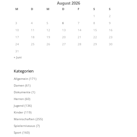
August 2026
M
D
M
D
F
S
S
1
2
3
4
5
6
7
8
9
10
11
12
13
14
15
16
17
18
19
20
21
22
23
24
25
26
27
28
29
30
31
« Juni
Kategorien
Allgemein
(171)
Damen
(61)
Dokumente
(1)
Herren
(60)
Jugend
(136)
Kinder
(119)
Mannschaften
(255)
Spielerniveaus
(7)
Sport
(160)