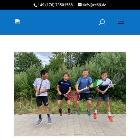
+49 (176) 73501568
info@tc66.de