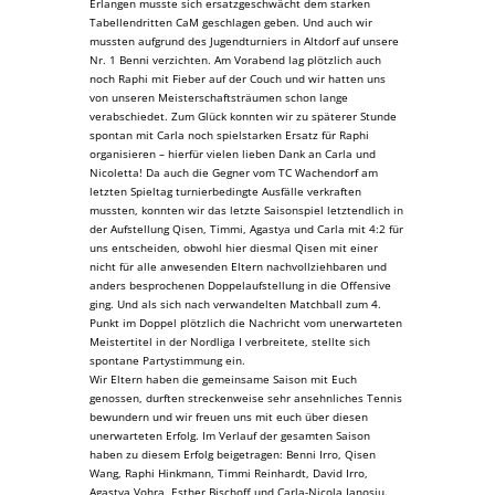
Erlangen musste sich ersatzgeschwächt dem starken
Tabellendritten CaM geschlagen geben. Und auch wir
mussten aufgrund des Jugendturniers in Altdorf auf unsere
Nr. 1 Benni verzichten. Am Vorabend lag plötzlich auch
noch Raphi mit Fieber auf der Couch und wir hatten uns
von unseren Meisterschaftsträumen schon lange
verabschiedet. Zum Glück konnten wir zu späterer Stunde
spontan mit Carla noch spielstarken Ersatz für Raphi
organisieren – hierfür vielen lieben Dank an Carla und
Nicoletta! Da auch die Gegner vom TC Wachendorf am
letzten Spieltag turnierbedingte Ausfälle verkraften
mussten, konnten wir das letzte Saisonspiel letztendlich in
der Aufstellung Qisen, Timmi, Agastya und Carla mit 4:2 für
uns entscheiden, obwohl hier diesmal Qisen mit einer
nicht für alle anwesenden Eltern nachvollziehbaren und
anders besprochenen Doppelaufstellung in die Offensive
ging. Und als sich nach verwandelten Matchball zum 4.
Punkt im Doppel plötzlich die Nachricht vom unerwarteten
Meistertitel in der Nordliga I verbreitete, stellte sich
spontane Partystimmung ein.
Wir Eltern haben die gemeinsame Saison mit Euch
genossen, durften streckenweise sehr ansehnliches Tennis
bewundern und wir freuen uns mit euch über diesen
unerwarteten Erfolg. Im Verlauf der gesamten Saison
haben zu diesem Erfolg beigetragen: Benni Irro, Qisen
Wang, Raphi Hinkmann, Timmi Reinhardt, David Irro,
Agastya Vohra, Esther Bischoff und Carla-Nicola Ianosiu.