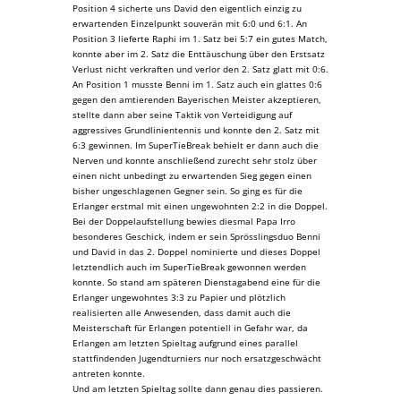
Position 4 sicherte uns David den eigentlich einzig zu
erwartenden Einzelpunkt souverän mit 6:0 und 6:1. An
Position 3 lieferte Raphi im 1. Satz bei 5:7 ein gutes Match,
konnte aber im 2. Satz die Enttäuschung über den Erstsatz
Verlust nicht verkraften und verlor den 2. Satz glatt mit 0:6.
An Position 1 musste Benni im 1. Satz auch ein glattes 0:6
gegen den amtierenden Bayerischen Meister akzeptieren,
stellte dann aber seine Taktik von Verteidigung auf
aggressives Grundlinientennis und konnte den 2. Satz mit
6:3 gewinnen. Im SuperTieBreak behielt er dann auch die
Nerven und konnte anschließend zurecht sehr stolz über
einen nicht unbedingt zu erwartenden Sieg gegen einen
bisher ungeschlagenen Gegner sein. So ging es für die
Erlanger erstmal mit einen ungewohnten 2:2 in die Doppel.
Bei der Doppelaufstellung bewies diesmal Papa Irro
besonderes Geschick, indem er sein Sprösslingsduo Benni
und David in das 2. Doppel nominierte und dieses Doppel
letztendlich auch im SuperTieBreak gewonnen werden
konnte. So stand am späteren Dienstagabend eine für die
Erlanger ungewohntes 3:3 zu Papier und plötzlich
realisierten alle Anwesenden, dass damit auch die
Meisterschaft für Erlangen potentiell in Gefahr war, da
Erlangen am letzten Spieltag aufgrund eines parallel
stattfindenden Jugendturniers nur noch ersatzgeschwächt
antreten konnte.
Und am letzten Spieltag sollte dann genau dies passieren.