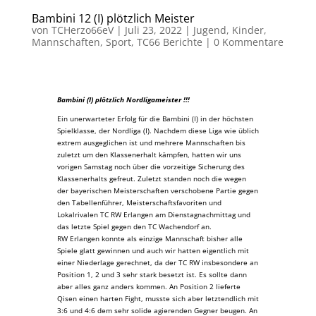
Bambini 12 (I) plötzlich Meister
von
TCHerzo66eV
|
Juli 23, 2022
|
Jugend
,
Kinder
,
Mannschaften
,
Sport
,
TC66 Berichte
|
0 Kommentare
Bambini (I) plötzlich Nordligameister !!!
Ein unerwarteter Erfolg für die Bambini (I) in der höchsten
Spielklasse, der Nordliga (I). Nachdem diese Liga wie üblich
extrem ausgeglichen ist und mehrere Mannschaften bis
zuletzt um den Klassenerhalt kämpfen, hatten wir uns
vorigen Samstag noch über die vorzeitige Sicherung des
Klassenerhalts gefreut. Zuletzt standen noch die wegen
der bayerischen Meisterschaften verschobene Partie gegen
den Tabellenführer, Meisterschaftsfavoriten und
Lokalrivalen TC RW Erlangen am Dienstagnachmittag und
das letzte Spiel gegen den TC Wachendorf an.
RW Erlangen konnte als einzige Mannschaft bisher alle
Spiele glatt gewinnen und auch wir hatten eigentlich mit
einer Niederlage gerechnet, da der TC RW insbesondere an
Position 1, 2 und 3 sehr stark besetzt ist. Es sollte dann
aber alles ganz anders kommen. An Position 2 lieferte
Qisen einen harten Fight, musste sich aber letztendlich mit
3:6 und 4:6 dem sehr solide agierenden Gegner beugen. An