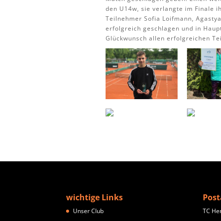
den U14w, sie verlangte im Finale 
Teilnehmer Sofia Loifmann, Agastya
erfolgreich geschlagen und in Hau
Glückwunsch allen erfolgreichen Te
wichtige Links
Post
Unser Club
TC He