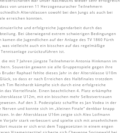
meisterschaften war unser Nachwuchs wieder sehr erfolgreich
h, dass von unseren 11 Herzogenauracher Teilnehmern
schiedlich Altersklassen sowohl bei den Jungs als auch bei
ale erreichen konnten.
tinuierliche und erfolgreiche Jugendarbeit durch das
abteilung. Bei überwiegend extrem schwierigen Bedingungen
n kamen die Jugendlichen auf der Anlage des TV 1860 Fürth
r, was vielleicht auch ein bisschen auf das regelmäßige
 Tennisanlage zurückzuführen ist.
h, die mit 7 Jahren jüngste Teilnehmerin Antonia Hinkmann im
ichern. Souverän gewann sie alle Gruppenspiele gegen ihre
m Bruder Raphael fehlte dieses Jahr in der Altersklasse U10m
Glück, so dass er nach Erreichen des Halbfinales trotzdem
 Auch Tim Reinhardt kämpfte sich durch eine erfolgreiche
 das Viertelfinale. Einen beachtlichen 4. Platz erkämpfte
ltersklasse U12m, mit ein bisschen mehr Selbstvertrauen
ewesen. Auf den 3. Podestplatz schaffte es Jan Vodea in der
e Nerven und konnte sich im „kleinen Finale“ denkbar knapp
tzen. In der Altersklasse U16m zeigte sich Alex Loifmann
m Vorjahr stark verbessert und spielte sich mit ansehnlichem
t dort musste er sich erst dem Topgesetzten in einem engen
eren Vizemeistertitel sicherte sich Cheyenne Springwald bei