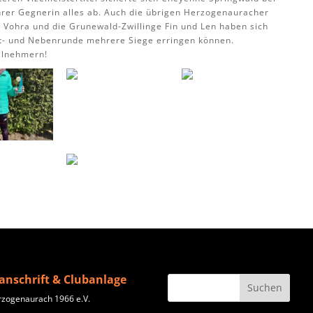
ihrer Gegnerin alles ab. Auch die übrigen Herzogenauracher
 Vohra und die Grunewald-Zwillinge Fin und Len haben sich
pt- und Nebenrunde mehrere Siege erringen können.
ilnehmern!
anschrift & Clubanlage
rzogenaurach 1966 e.V.