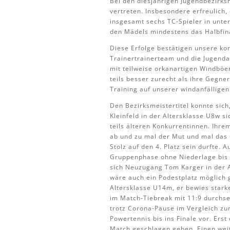
Bei den diesjährigen Jugendbezirks
vertreten. Insbesondere erfreulic
insgesamt sechs TC-Spieler in unter
den Mädels mindestens das Halbfin
Diese Erfolge bestätigen unsere kon
Trainertrainerteam und die Jugend
mit teilweise orkanartigen Windböe
teils besser zurecht als ihre Gegne
Training auf unserer windanfälligen
Den Bezirksmeistertitel konnte sic
Kleinfeld in der Altersklasse U8w s
teils älteren Konkurrentinnen. Ihre
ab und zu mal der Mut und mal das 
Stolz auf den 4. Platz sein durfte.
Gruppenphase ohne Niederlage bis in
sich Neuzugang Tom Karger in der A
wäre auch ein Podestplatz möglich g
Altersklasse U14m, er bewies stark
im Match-Tiebreak mit 11:9 durchse
trotz Corona-Pause im Vergleich zu
Powertennis bis ins Finale vor. Ers
Match geschlagen geben. Einen weit