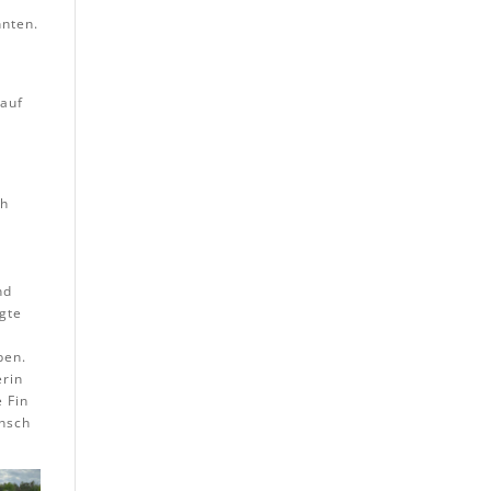
nnten.
 auf
ch
nd
igte
ben.
erin
 Fin
unsch