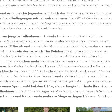
Herzogenauracher Teilnehmern insgesamt sechs TC-Spieler in
ungs als auch bei den Mädels mindestens das Halbfinale erreichen ko
 und erfolgreiche Jugendarbeit durch das Trainertrainerteam und die
erigen Bedingungen mit teilweise orkanartigen Windböen kamen die
ils besser zurecht als ihre Gegner, was vielleicht auch ein bisschen
ligen Tennisanlage zurückzuführen ist.
Jahren jüngste Teilnehmerin Antonia Hinkmann im Kleinfeld in der
alle Gruppenspiele gegen ihre teils älteren Konkurrentinnen. Ihrem
sklasse U10m ab und zu mal der Mut und mal das Glück, so dass er na
n 4. Platz sein durfte. Auch Tim Reinhardt kämpfte sich durch eine
n das Viertelfinale. Einen beachtlichen 4. Platz erkämpfte sich
, mit ein bisschen mehr Selbstvertrauen wäre auch ein Podestplatz
te es Jan Vodea in der Altersklasse U14m, er bewies starke Nerven u
im Match-Tiebreak mit 11:9 durchsetzen. In der Altersklasse U16m ze
eich zum Vorjahr stark verbessert und spielte sich mit ansehnlichem
te er sich erst dem Topgesetzten in einem engen Match geschlagen ge
heyenne Springwald bei den U14w, sie verlangte im Finale ihrer Gegn
ilnehmer Sofia Loifmann, Agastya Vohra und die Grunewald-Zwillinge
d in Haupt- und Nebenrunde mehrere Siege erringen können. Glückw