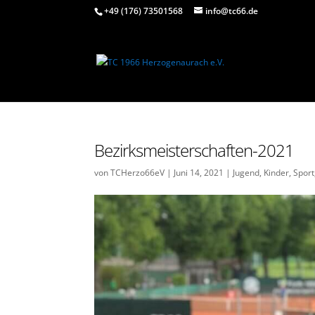
+49 (176) 73501568
info@tc66.de
Bezirksmeisterschaften-2021
von
TCHerzo66eV
|
Juni 14, 2021
|
Jugend
,
Kinder
,
Sport