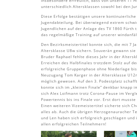
Insbesondere erfreulich, dass von unseren 11 
unterschiedlich Altersklassen sowohl bei den J
Diese Erfolge bestätigen unsere kontinuierliche
Jugendabteilung. Bei überwiegend extrem schwi
Jugendlichen auf der Anlage des TV 1860 Fürth te
das regelmäßige Training auf unserer windanfäl
Den Bezirksmeistertitel konnte sich, die mit 7 
Altersklasse U8w sichern. Souverän gewann sie 
Bruder Raphael fehlte dieses Jahr in der Alter
Erreichen des Halbfinales trotzdem Stolz auf de
erfolgreiche Gruppenphase ohne Niederlage bis i
Neuzugang Tom Karger in der Altersklasse U12m
möglich gewesen. Auf den 3. Podestplatz schaff
konnte sich im „kleinen Finale“ denkbar knapp 
sich Alex Loifmann trotz Corona-Pause im Vergl
Powertennis bis ins Finale vor. Erst dort muss
Einen weiteren Vizemeistertitel sicherte sich C
alles ab. Auch die übrigen Herzogenauracher Te
und Len haben sich erfolgreich geschlagen un
allen erfolgreichen Teilnehmern!