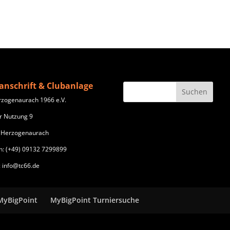
anschrift & Clubanlage
rzogenaurach 1966 e.V.
r Nutzung 9
 Herzogenaurach
n: (+49) 09132 7299899
: info@tc66.de
MyBigPoint
MyBigPoint Turniersuche