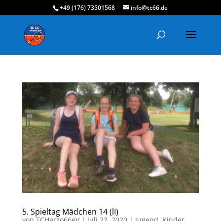
+49 (176) 73501568
info@tc66.de
5. Spieltag Mädchen 14 (lI)
von
TCHerzo66eV
|
Juli 22, 2020
|
Jugend
,
Kinder
,