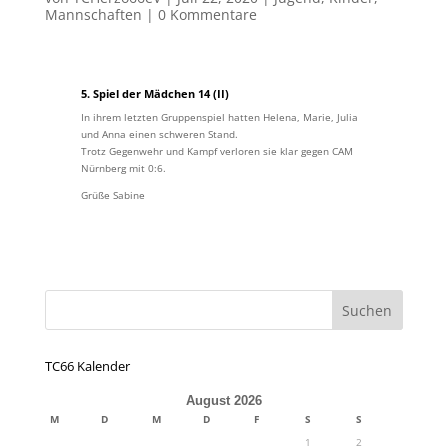
Mannschaften
|
0 Kommentare
5. Spiel der Mädchen 14 (II)
In ihrem letzten Gruppenspiel hatten Helena, Marie, Julia
und Anna einen schweren Stand.
Trotz Gegenwehr und Kampf verloren sie klar gegen CAM
Nürnberg mit 0:6.
Grüße Sabine
TC66 Kalender
August 2026
M
D
M
D
F
S
S
1
2