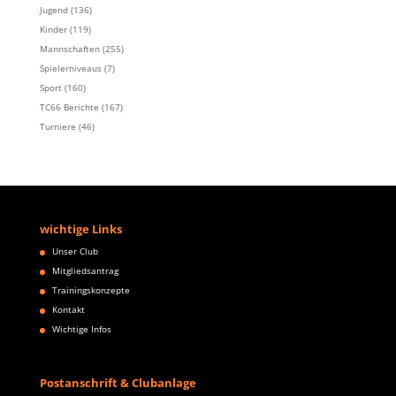
Jugend
(136)
Kinder
(119)
Mannschaften
(255)
Spielerniveaus
(7)
Sport
(160)
TC66 Berichte
(167)
Turniere
(46)
wichtige Links
Unser Club
Mitgliedsantrag
Trainingskonzepte
Kontakt
Wichtige Infos
Postanschrift & Clubanlage