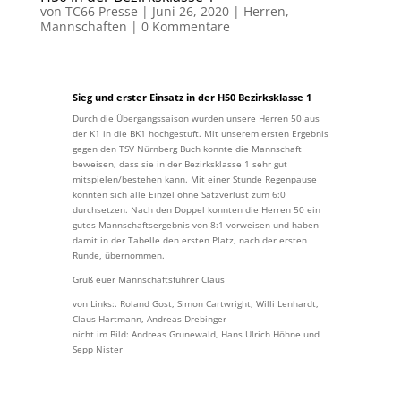
von
TC66 Presse
|
Juni 26, 2020
|
Herren
,
Mannschaften
|
0 Kommentare
Sieg und erster Einsatz in der H50
Bezirksklasse 1
Durch die Übergangssaison wurden unsere Herren 50 aus
der K1 in die BK1 hochgestuft. Mit unserem ersten Ergebnis
gegen den TSV Nürnberg Buch konnte die Mannschaft
beweisen, dass sie in der Bezirksklasse 1 sehr gut
mitspielen/bestehen kann. Mit einer Stunde Regenpause
konnten sich alle Einzel ohne Satzverlust zum 6:0
durchsetzen. Nach den Doppel konnten die Herren 50 ein
gutes Mannschaftsergebnis von 8:1 vorweisen und haben
damit in der Tabelle den ersten Platz, nach der ersten
Runde, übernommen.
Gruß euer Mannschaftsführer Claus
von Links:. Roland Gost, Simon Cartwright, Willi Lenhardt,
Claus Hartmann, Andreas Drebinger
nicht im Bild: Andreas Grunewald, Hans Ulrich Höhne und
Sepp Nister