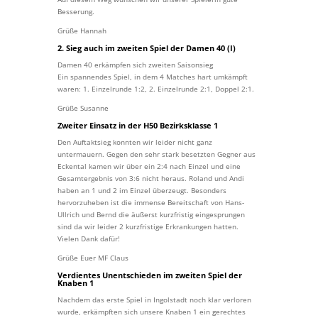
Besserung.
Grüße Hannah
2. Sieg auch im zweiten Spiel der Damen 40 (I)
Damen 40 erkämpfen sich zweiten Saisonsieg
Ein spannendes Spiel, in dem 4 Matches hart umkämpft
waren: 1. Einzelrunde 1:2, 2. Einzelrunde 2:1, Doppel 2:1.
Grüße Susanne
Zweiter Einsatz in der H50 Bezirksklasse 1
Den Auftaktsieg konnten wir leider nicht ganz
untermauern. Gegen den sehr stark besetzten Gegner aus
Eckental kamen wir über ein 2:4 nach Einzel und eine
Gesamtergebnis von 3:6 nicht heraus. Roland und Andi
haben an 1 und 2 im Einzel überzeugt. Besonders
hervorzuheben ist die immense Bereitschaft von Hans-
Ullrich und Bernd die äußerst kurzfristig eingesprungen
sind da wir leider 2 kurzfristige Erkrankungen hatten.
Vielen Dank dafür!
Grüße Euer MF Claus
Verdientes Unentschieden im zweiten Spiel der
Knaben 1
Nachdem das erste Spiel in Ingolstadt noch klar verloren
wurde, erkämpften sich unsere Knaben 1 ein gerechtes