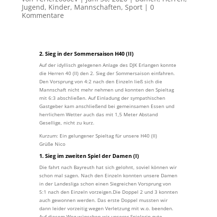
Jugend
,
Kinder
,
Mannschaften
,
Sport
|
0
Kommentare
2. Sieg in der Sommersaison H40 (II)
Auf der idyllisch gelegenen Anlage des DJK Erlangen konnte
die Herren 40 (II) den 2. Sieg der Sommersaison einfahren.
Den Vorsprung von 4:2 nach den Einzeln ließ sich die
Mannschaft nicht mehr nehmen und konnten den Spieltag
mit 6:3 abschließen. Auf Einladung der sympathischen
Gastgeber kam anschließend bei gemeinsamen Essen und
herrlichem Wetter auch das mit 1,5 Meter Abstand
Gesellige, nicht zu kurz.
Kurzum: Ein gelungener Spieltag für unsere H40 (II)
Grüße Nico
1. Sieg im zweiten Spiel der Damen (I)
Die fahrt nach Bayreuth hat sich gelohnt, soviel können wir
schon mal sagen. Nach den Einzeln konnten unsere Damen
in der Landesliga schon einen Siegreichen Vorsprung von
5:1 nach den Einzeln vorzeigen.Die Doppel 2 und 3 konnten
auch gewonnen werden. Das erste Doppel mussten wir
dann leider vorzeitig wegen Verletzung mit w.o. beenden.
Auf diesem Weg wünschen wir unserer Spielerin gute