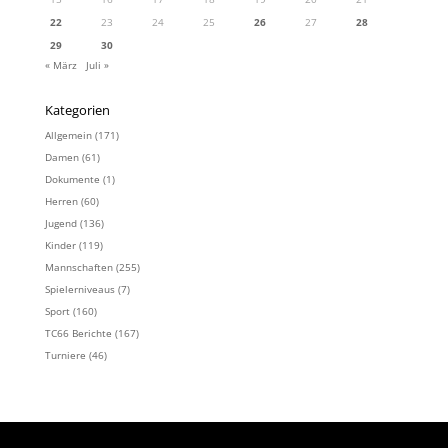
22
23
24
25
26
27
28
29
30
« März
Juli »
Kategorien
Allgemein
(171)
Damen
(61)
Dokumente
(1)
Herren
(60)
Jugend
(136)
Kinder
(119)
Mannschaften
(255)
Spielerniveaus
(7)
Sport
(160)
TC66 Berichte
(167)
Turniere
(46)