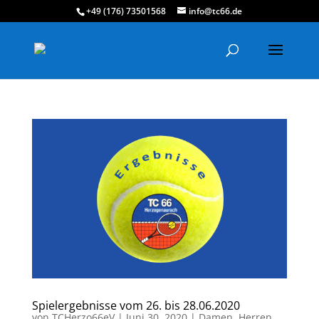
+49 (176) 73501568
info@tc66.de
Spielergebnisse vom 26. bis 28.06.2020
von
TCHerzo66eV
|
Juni 30, 2020
|
Damen
,
Herren
,