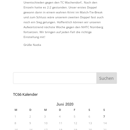
Unentschieden gegen den TC Wachendorf.. Nach den
Einzeln hatte es 2:2 gestanden. Unser erstes Doppel
gewann dann in einem wahren Krimi im Match-Tie-Break
und zum Schluss wäre unserem zweiten Doppel fast auch
noch ein Sieg gelungen. Hoffentlich können wir unseren
Aufwärtstrend nächste Woche gegen den NHTC Nürnberg
fortsetzen. Wir bringen auf jeden Fall die richtige
Einstellung mit!
Grüße Nadia
TC66 Kalender
Juni 2020
M
D
M
D
F
S
S
1
2
3
4
5
6
7
8
9
10
11
12
13
14
15
16
17
18
19
20
21