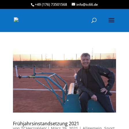
+49 (176) 73501568
info@tc66.de
Frühjahrsinstandsetzung 2021
von
TCHerzo66eV
|
März 29, 2021
|
Allgemein
,
Sport