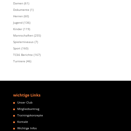
Damen
(61)
Dokumente
(1)
Herren
(60)
Jugend
(136)
Kinder
(119)
Mannschaften
(255)
Spielerniveaus
(7)
Sport
(160)
TC66 Berichte
(167)
Turniere
(46)
wichtige Links
Unser Club
Mitgliedsantrag
Trainingskonzepte
Kontakt
Wichtige Infos