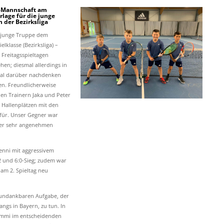
 I-Mannschaft am
rlage für die junge
n der Bezirksliga
e junge Truppe dem
elklasse (Bezirksliga) –
 Freitagsspieltagen
en; diesmal allerdings in
 mal darüber nachdenken
en. Freundlicherweise
en Trainern Jaka und Peter
i Hallenplätzen mit den
rfür. Unser Gegner war
ner sehr angenehmen
enni mit aggressivem
 und 6:0-Sieg; zudem war
 am 2. Spieltag neu
 undankbaren Aufgabe, der
angs in Bayern, zu tun. In
Timmi im entscheidenden