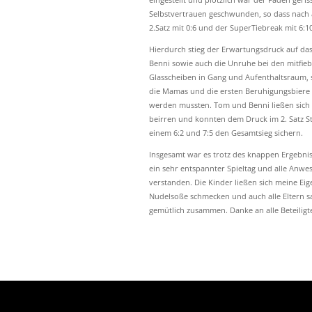
Selbstvertrauen geschwunden, so dass nach 
2.Satz mit 0:6 und der SuperTiebreak mit 6:1
Hierdurch stieg der Erwartungsdruck auf da
Benni sowie auch die Unruhe bei den mitfie
Glasscheiben in Gang und Aufenthaltsraum, 
die Mamas und die ersten Beruhigungsbiere f
werden mussten. Tom und Benni ließen sich 
beirren und konnten dem Druck im 2. Satz S
einem 6:2 und 7:5 den Gesamtsieg sichern.
Insgesamt war es trotz des knappen Ergebni
ein sehr entspannter Spieltag und alle Anwe
verstanden. Die Kinder ließen sich meine Eig
Nudelsoße schmecken und auch alle Eltern sa
gemütlich zusammen. Danke an alle Beteiligte