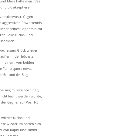
und Mara hatte meist das
und 3:6 akzeptieren.
 selbstbewusst. Gegen
em aggressiven Powertennis
 Winner seines Gegners nicht
ren Bälle zurück und
tscheiden.
rwoche zum Glück wieder
rauf er in der höchsten
e in einem, von beiden
ie Fehlerquote etwas
n 6:1 und 6:4-Sieg
pelsieg musste noch her,
nicht leicht werden würde,
 der Gegner auf Pos. 1-3
 wieder furios und
iese wiederum hatten sich
piel von Raphi und Timmi
ssen und das