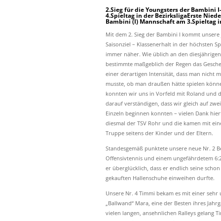
2.Sieg für die Youngsters der Bambini
4.Spieltag in der BezirksligaErste Niede
Bambini (I) Mannschaft am 3.Spieltag i
Mit dem 2. Sieg der Bambini I kommt unser
Saisonziel – Klassenerhalt in der höchsten Spi
immer näher. Wie üblich an den diesjährigen
bestimmte maßgeblich der Regen das Gescheh
einer derartigen Intensität, dass man nicht
musste, ob man draußen hätte spielen könn
konnten wir uns in Vorfeld mit Roland und d
darauf verständigen, dass wir gleich auf zwe
Einzeln beginnen konnten – vielen Dank hie
diesmal der TSV Rohr und die kamen mit ei
Truppe seitens der Kinder und der Eltern.
Standesgemäß punktete unsere neue Nr. 2 B
Offensivtennis und einem ungefährdetem 6:2
er überglücklich, dass er endlich seine schon
gekauften Hallenschuhe einweihen durfte.
Unsere Nr. 4 Timmi bekam es mit einer sehr
„Ballwand“ Mara, eine der Besten ihres Jahrg
vielen langen, ansehnlichen Ralleys gelang 