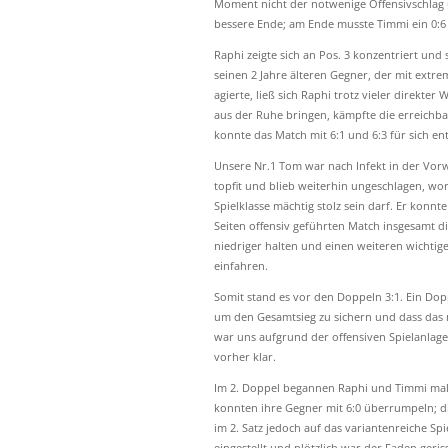
Moment nicht der notwenige Offensivschlag 
bessere Ende; am Ende musste Timmi ein 0:6 
Raphi zeigte sich an Pos. 3 konzentriert und
seinen 2 Jahre älteren Gegner, der mit extr
agierte, ließ sich Raphi trotz vieler direkter
aus der Ruhe bringen, kämpfte die erreichba
konnte das Match mit 6:1 und 6:3 für sich en
Unsere Nr.1 Tom war nach Infekt in der Vo
topfit und blieb weiterhin ungeschlagen, wo
Spielklasse mächtig stolz sein darf. Er konnt
Seiten offensiv geführten Match insgesamt d
niedriger halten und einen weiteren wichtige
einfahren.
Somit stand es vor den Doppeln 3:1. Ein Dop
um den Gesamtsieg zu sichern und dass das 
war uns aufgrund der offensiven Spielanlage
vorher klar.
Im 2. Doppel begannen Raphi und Timmi mal
konnten ihre Gegner mit 6:0 überrumpeln; d
im 2. Satz jedoch auf das variantenreiche S
eingestellt und plötzlich war der Faden geri