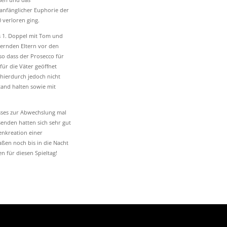
anfänglicher Euphorie der
0 verloren ging.
s 1. Doppel mit Tom und
bernden Eltern vor den
so dass der Prosecco für
ür die Väter geöffnet
hierdurch jedoch nicht
tand halten sowie mit
sses zur Abwechslung mal
senden hatten sich sehr gut
enkreation einer
ßen noch bis in die Nacht
n für diesen Spieltag!