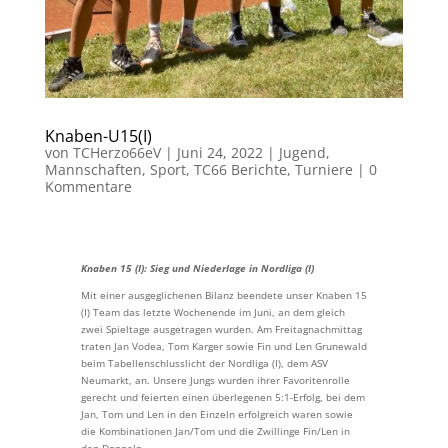
Knaben-U15(I)
von
TCHerzo66eV
|
Juni 24, 2022
|
Jugend
,
Mannschaften
,
Sport
,
TC66 Berichte
,
Turniere
|
0
Kommentare
Knaben 15 (I): Sieg und Niederlage in Nordliga (I)
Mit einer ausgeglichenen Bilanz beendete unser Knaben 15
(I) Team das letzte Wochenende im Juni, an dem gleich
zwei Spieltage ausgetragen wurden. Am Freitagnachmittag
traten Jan Vodea, Tom Karger sowie Fin und Len Grunewald
beim Tabellenschlusslicht der Nordliga (I), dem ASV
Neumarkt, an. Unsere Jungs wurden ihrer Favoritenrolle
gerecht und feierten einen überlegenen 5:1-Erfolg, bei dem
Jan, Tom und Len in den Einzeln erfolgreich waren sowie
die Kombinationen Jan/Tom und die Zwillinge Fin/Len in
den Doppeln.