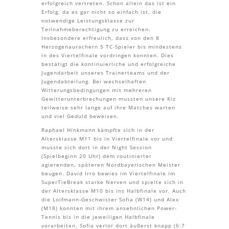
erfolgreich vertreten. Schon allein das ist ein
Erfolg, da es gar nicht so einfach ist, die
notwendige Leistungsklasse zur
Teilnahmeberechtigung zu erreichen.
Insbesondere erfreulich, dass von den 8
Herzogenaurachern 5 TC-Spieler bis mindestens
in des Viertelfinale vordringen konnten. Dies
bestätigt die kontinuierliche und erfolgreiche
Jugendarbeit unseres Trainerteams und der
Jugendabteilung. Bei wechselhaften
Witterungsbedingungen mit mehreren
Gewitterunterbrechungen mussten unsere Kiz
teilweise sehr lange auf ihre Matches warten
und viel Geduld beweisen.
Raphael Hinkmann kämpfte sich in der
Altersklasse M11 bis in Viertelfinale vor und
musste sich dort in der Night Session
(Spielbeginn 20 Uhr) dem routinierter
agierenden, späteren Nordbayerischen Meister
beugen. David Irro bewies im Viertelfinale im
SuperTieBreak starke Nerven und spielte sich in
der Altersklasse M10 bis ins Halbfinale vor. Auch
die Loifmann-Geschwister Sofia (W14) und Alex
(M18) konnten mit ihrem ansehnlichen Power-
Tennis bis in die jeweiligen Halbfinale
vorarbeiten. Sofia verlor dort äußerst knapp (6:7