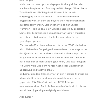
Nicht viel zu holen gab es dagegen für die gleichen vier
Nachwuchsspieler am Sonntag im Nürnberger Süden beim
Tabellenführer ESV Flügelrad. Dieses Spiel wurde
vorgezogen, da es ursprünglich an dem Wochenende
angesetzt war, an dem die bayerischen Meisterschaften
ausgetragen werden. Leider schaffte es nur unsere
Nummer 1, Jan Vodea, sein Einzel siegreich zu gestalten.
Seine drei Teamkollegen kämpften zwar tapfer, mussten
sich aber trotzdem ihren leicht favorisierten Gegnern
geschlagen geben.
Für das erhoffte Unentschieden hätte der TC66 die beiden
abschließenden Doppel gewinnen müssen, was angesichts
der Qualität auf der anderen Netzseite eine komplizierte
Aufgabe darstellte. Letztendlich konnten unsere Knaben
nur eines der beiden Doppel gewinnen, und zwar siegten
Fin Grunewald und Tom Karger nach einer umkämpften
Begegnung im Matchtiebreak.
Im Kampf um den Klassenerhalt in der Nordliga (I) muss die
Mannschaft in den beiden noch ausstehenden Partien
gegen den TSV Altenfurt und den TCRW Erlangen
mindestens einen Punkt holen, um den Verbleib in dieser
attraktiven Jugendliga endgültig zu sichern.
Alex Karger