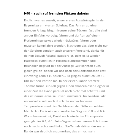
H40 – auch auf fremden Plätzen daheim
Endlich war es soweit, unser erstes Auswärtsspiel in der
Bayernliga am vierten Spieltag. Das Fahren zu einer
fremden Anlage birgt mitunter seine Tücken, fast alle sind
an der Einfahrt vorbeigefahren und durften auf einem
Flurbereinigungsweg wieder rückwärts fahren oder
mussten kompliziert wenden. Nachdem das aber nicht nur
den Spielern sondern auch unserem Vorstand, danke für
deinen Besuch Roland, passiert ist, geht es ja wieder.
Halbwegs pünktlich in Hirschaid angekommen und
freundlich begrüßt mit der Aussage „wir könnten auch
gleich grillen“ haben wir uns doch dazu entschlossen erst
ein wenig Tennis zu spielen… So ging es pünktlich um 13
Uhr mit den Partien los. In der ersten Runde startete
Thomas furios, ein 6:0 gegen einen chancenlosen Gegner in
einer Zeit die David parallel noch nicht mal schaffte und
das ist normalerweise unser Benchmark. Im zweiten Satz
entwickelte sich auch durch die immer höheren
Temperaturen und das Nachlassen der Bälle ein echtes
Match. Am Ende ein sehr verdienter Sieg mit 6:0 und 6:4.
Wie schon erwähnt, David auch wieder im Eiltempo ein
ganz glattes 6:1, 6:1. Sein Gegner schaut vermutlich immer
noch nach rechts und links… Steffen als dritter der ersten
Runde war deutlich anzumerken, das er noch sehr