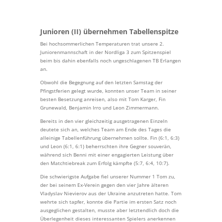
Junioren (II) übernehmen Tabellenspitze
Bei hochsommerlichen Temperaturen trat unsere 2.
Juniorenmannschaft in der Nordliga 3 zum Spitzenspiel
beim bis dahin ebenfalls noch ungeschlagenen TB Erlangen
an.
Obwohl die Begegnung auf den letzten Samstag der
Pfingstferien gelegt wurde, konnten unser Team in seiner
besten Besetzung anreisen, also mit Tom Karger, Fin
Grunewald, Benjamin Irro und Leon Zimmermann.
Bereits in den vier gleichzeitig ausgetragenen Einzeln
deutete sich an, welches Team am Ende des Tages die
alleinige Tabellenführung übernehmen sollte. Fin (6:1, 6:3)
und Leon (6:1, 6:1) beherrschten ihre Gegner souverän,
während sich Benni mit einer engagierten Leistung über
den Matchtiebreak zum Erfolg kämpfte (5:7, 6:4, 10:7).
Die schwierigste Aufgabe fiel unserer Nummer 1 Tom zu,
der bei seinem Ex-Verein gegen den vier Jahre älteren
Vladyslav Nievierov aus der Ukraine anzutreten hatte. Tom
wehrte sich tapfer, konnte die Partie im ersten Satz noch
ausgeglichen gestalten, musste aber letztendlich doch die
Überlegenheit dieses interessanten Spielers anerkennen