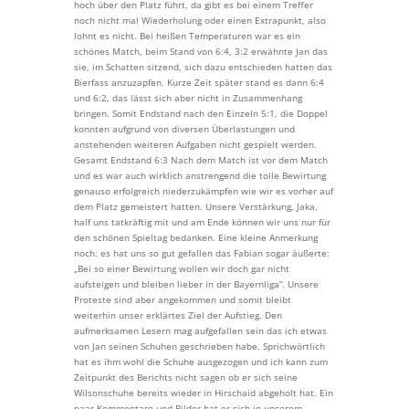
hoch über den Platz führt, da gibt es bei einem Treffer
noch nicht mal Wiederholung oder einen Extrapunkt, also
lohnt es nicht. Bei heißen Temperaturen war es ein
schönes Match, beim Stand von 6:4, 3:2 erwähnte Jan das
sie, im Schatten sitzend, sich dazu entschieden hatten das
Bierfass anzuzapfen. Kurze Zeit später stand es dann 6:4
und 6:2, das lässt sich aber nicht in Zusammenhang
bringen. Somit Endstand nach den Einzeln 5:1, die Doppel
konnten aufgrund von diversen Überlastungen und
anstehenden weiteren Aufgaben nicht gespielt werden.
Gesamt Endstand 6:3 Nach dem Match ist vor dem Match
und es war auch wirklich anstrengend die tolle Bewirtung
genauso erfolgreich niederzukämpfen wie wir es vorher auf
dem Platz gemeistert hatten. Unsere Verstärkung, Jaka,
half uns tatkräftig mit und am Ende können wir uns nur für
den schönen Spieltag bedanken. Eine kleine Anmerkung
noch: es hat uns so gut gefallen das Fabian sogar äußerte:
„Bei so einer Bewirtung wollen wir doch gar nicht
aufsteigen und bleiben lieber in der Bayernliga“. Unsere
Proteste sind aber angekommen und somit bleibt
weiterhin unser erklärtes Ziel der Aufstieg. Den
aufmerksamen Lesern mag aufgefallen sein das ich etwas
von Jan seinen Schuhen geschrieben habe. Sprichwörtlich
hat es ihm wohl die Schuhe ausgezogen und ich kann zum
Zeitpunkt des Berichts nicht sagen ob er sich seine
Wilsonschuhe bereits wieder in Hirschaid abgeholt hat. Ein
paar Kommentare und Bilder hat er sich in unserem