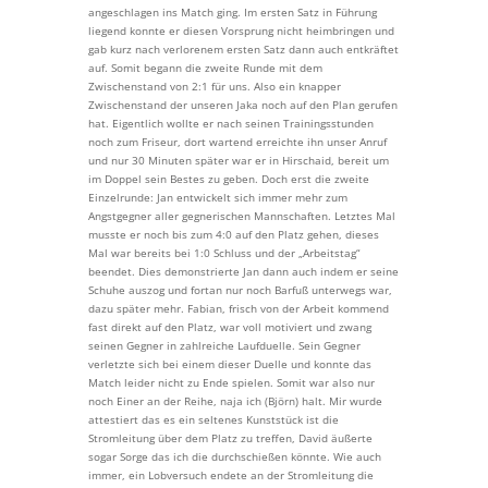
angeschlagen ins Match ging. Im ersten Satz in Führung
liegend konnte er diesen Vorsprung nicht heimbringen und
gab kurz nach verlorenem ersten Satz dann auch entkräftet
auf. Somit begann die zweite Runde mit dem
Zwischenstand von 2:1 für uns. Also ein knapper
Zwischenstand der unseren Jaka noch auf den Plan gerufen
hat. Eigentlich wollte er nach seinen Trainingsstunden
noch zum Friseur, dort wartend erreichte ihn unser Anruf
und nur 30 Minuten später war er in Hirschaid, bereit um
im Doppel sein Bestes zu geben. Doch erst die zweite
Einzelrunde: Jan entwickelt sich immer mehr zum
Angstgegner aller gegnerischen Mannschaften. Letztes Mal
musste er noch bis zum 4:0 auf den Platz gehen, dieses
Mal war bereits bei 1:0 Schluss und der „Arbeitstag“
beendet. Dies demonstrierte Jan dann auch indem er seine
Schuhe auszog und fortan nur noch Barfuß unterwegs war,
dazu später mehr. Fabian, frisch von der Arbeit kommend
fast direkt auf den Platz, war voll motiviert und zwang
seinen Gegner in zahlreiche Laufduelle. Sein Gegner
verletzte sich bei einem dieser Duelle und konnte das
Match leider nicht zu Ende spielen. Somit war also nur
noch Einer an der Reihe, naja ich (Björn) halt. Mir wurde
attestiert das es ein seltenes Kunststück ist die
Stromleitung über dem Platz zu treffen, David äußerte
sogar Sorge das ich die durchschießen könnte. Wie auch
immer, ein Lobversuch endete an der Stromleitung die