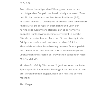
(6:7, 2.6).
Trotz dieser beruhigenden Führung wurde es in den
nachfolgenden Doppeln nochmal richtig spannend. Tom
und Fin hatten im ersten Satz keine Probleme (6:1),
leisteten sich im 2. Durchgang allerdings eine schwächere
Phase (3:6). Da zeitgleich auch Benni und Leon auf
hartnäckige Gegenwehr stießen, geriet der erhoffte
doppelte Punktgewinn nochmals ernsthaft in Gefahr.
Glücklicherweise fanden Tom und Fin rechtzeitig in die
Erfolgsspur zurück und machten mit dem 10:4 im
Matchtiebreak den Auswärtssieg unseres Teams perfekt.
Auch Benni und Leon konnten ihre Startschwierigkeiten
überwinden und siegten bei inzwischen sengender Hitze
mit 7:5 und 6:4.
Mit dem 5.1-Erfolg führt unser 2. Juniorenteam nach vier
Spieltagen die Tabelle der Nordliga 3 an und kann in den
drei verbleibenden Begegnungen den Aufstieg perfekt
machen!
Alex Karger