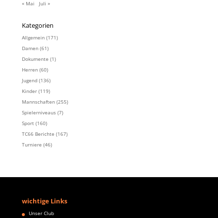
« Mai
Juli »
Kategorien
Allgemein
(171)
Damen
(61)
Dokumente
(1)
Herren
(60)
Jugend
(136)
Kinder
(119)
Mannschaften
(255)
Spielerniveaus
(7)
Sport
(160)
TC66 Berichte
(167)
Turniere
(46)
wichtige Links
Unser Club