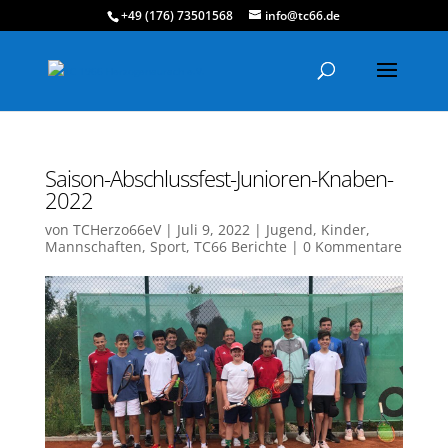
+49 (176) 73501568
info@tc66.de
Saison-Abschlussfest-Junioren-Knaben-
2022
von
TCHerzo66eV
|
Juli 9, 2022
|
Jugend
,
Kinder
,
Mannschaften
,
Sport
,
TC66 Berichte
|
0 Kommentare