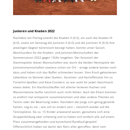
Junioren und Knaben 2022
Nachdem am Freitag sowohl die Knaben II (4:2), als auch die Knaben III
(6:0), sowie am Samstag die Junioren II (6:0) und die Junioren III (6:0) ihre
jeweiligen Gegner bärenstark besiegt haben, konnte unser Saison-
Abschlussfest für die Knaben- und Junioren-Mannschaften der
Sommersaison 2022 gegen 13Uhr losgehen. Der Grossteil der
Stammspieler dieser Mannschaften war durch die beiden Heimspiele der
Juniorenmannschaften sowieso schon vor Ort – einige andere kamen noch
dazu und haben sich das Buffet schmecken lassen. Vom frisch gebackenen
Leberkäse im Semmel über Gurken-, Karotten- und Kartoffelsalat hin zu
Tortellini-Spießen und Käse-Crackern: es war wohl für jeden Geschmack
etwas dabei. Ein Nachtischbuffet mit allerlei leckeren Kuchen und
Wassermelone durfte natürlich auch nicht fehlen. Auch die Eltern konnten
so endlich mal entspannt zusammensitzen und über andere Themen als
Tennis oder die Bewirtung reden. Nachdem die Jungs sich genug gestärkt
hatten, zog es sie – wie soll es anders sein – natürlich wieder auf die
Tennisplätze. Da ca. 15 Kinder anwesend waren, gestaltete sich eine
Gruppenbildung aber schwierig und so haben sich einfach alle auf einem
Platz zusammengefunden und kurzerhand Rundlauf gespielt!
Offensichtlich haben sie damit den Nerv aller getroffen, denn vom