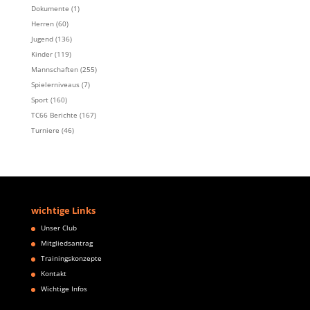
Dokumente
(1)
Herren
(60)
Jugend
(136)
Kinder
(119)
Mannschaften
(255)
Spielerniveaus
(7)
Sport
(160)
TC66 Berichte
(167)
Turniere
(46)
wichtige Links
Unser Club
Mitgliedsantrag
Trainingskonzepte
Kontakt
Wichtige Infos