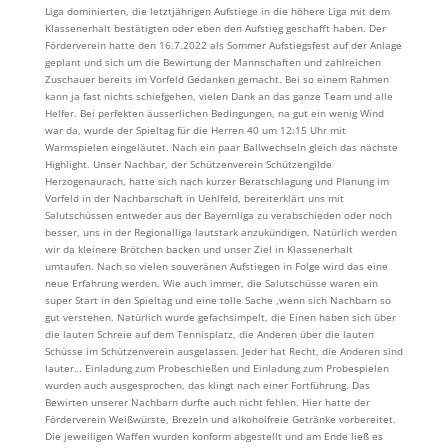
Liga dominierten, die letztjährigen Aufstiege in die höhere Liga mit dem
Klassenerhalt bestätigten oder eben den Aufstieg geschafft haben. Der
Förderverein hatte den 16.7.2022 als Sommer Aufstiegsfest auf der Anlage
geplant und sich um die Bewirtung der Mannschaften und zahlreichen
Zuschauer bereits im Vorfeld Gedanken gemacht. Bei so einem Rahmen
kann ja fast nichts schiefgehen, vielen Dank an das ganze Team und alle
Helfer. Bei perfekten äusserlichen Bedingungen, na gut ein wenig Wind
war da, wurde der Spieltag für die Herren 40 um 12:15 Uhr mit
Warmspielen eingeläutet. Nach ein paar Ballwechseln gleich das nächste
Highlight. Unser Nachbar, der Schützenverein Schützengilde
Herzogenaurach, hatte sich nach kurzer Beratschlagung und Planung im
Vorfeld in der Nachbarschaft in Uehlfeld, bereiterklärt uns mit
Salutschüssen entweder aus der Bayernliga zu verabschieden oder noch
besser, uns in der Regionalliga lautstark anzukündigen. Natürlich werden
wir da kleinere Brötchen backen und unser Ziel in Klassenerhalt
umtaufen. Nach so vielen souveränen Aufstiegen in Folge wird das eine
neue Erfahrung werden. Wie auch immer, die Salutschüsse waren ein
super Start in den Spieltag und eine tolle Sache ,wenn sich Nachbarn so
gut verstehen. Natürlich wurde gefachsimpelt, die Einen haben sich über
die lauten Schreie auf dem Tennisplatz, die Anderen über die lauten
Schüsse im Schützenverein ausgelassen. Jeder hat Recht, die Anderen sind
lauter… Einladung zum Probeschießen und Einladung zum Probespielen
wurden auch ausgesprochen, das klingt nach einer Fortführung. Das
Bewirten unserer Nachbarn durfte auch nicht fehlen. Hier hatte der
Förderverein Weißwürste, Brezeln und alkoholfreie Getränke vorbereitet.
Die jeweiligen Waffen wurden konform abgestellt und am Ende ließ es