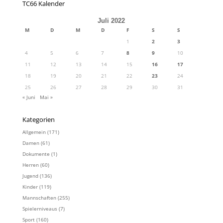
TC66 Kalender
Juli 2022
M
D
M
D
F
S
S
1
2
3
4
5
6
7
8
9
10
11
12
13
14
15
16
17
18
19
20
21
22
23
24
25
26
27
28
29
30
31
« Juni
Mai »
Kategorien
Allgemein
(171)
Damen
(61)
Dokumente
(1)
Herren
(60)
Jugend
(136)
Kinder
(119)
Mannschaften
(255)
Spielerniveaus
(7)
Sport
(160)