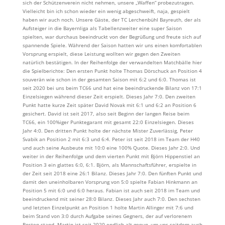
sich der Schützenverein nicht nehmen, unsere „Waffen“ probezutragen.
Vielleicht bin ich schon wieder ein wenig abgeschweift, naja, gespielt
haben wir auch noch. Unsere Gäste, der TC Lerchenbühl Bayreuth, der als
Aufsteiger in die Bayernliga als Tabellenzweiter eine super Saison
spielten, war durchaus beeindruckt von der Begrüßung und freute sich auf
spannende Spiele. Während der Saison hatten wir uns einen komfortablen
Vorsprung erspielt, diese Leistung wollten wir gegen den Zweiten
natürlich bestätigen. In der Reihenfolge der verwandelten Matchbälle hier
die Spielberichte: Den ersten Punkt holte Thomas Dörschuck an Position 4
souverän wie schon in der gesamten Saison mit 6:2 und 6:0. Thomas ist
seit 2020 bei uns beim TC66 und hat eine beeindruckende Bilanz von 17:1
Einzelsiegen während dieser Zeit erspielt. Dieses Jahr 7:0. Den zweiten
Punkt hatte kurze Zeit später David Novak mit 6:1 und 6:2 an Position 6
gesichert. David ist seit 2017, also seit Beginn der langen Reise beim
TC66, ein 100%iger Punktegarant mit gesamt 22:0 Einzelsiegen. Dieses
Jahr 4:0. Den dritten Punkt holte der nächste Mister Zuverlässig, Peter
Svabik an Position 2 mit 6:3 und 6:4. Peter ist seit 2018 im Team der H40
und auch seine Ausbeute mit 10:0 eine 100% Quote. Dieses Jahr 2:0. Und
weiter in der Reihenfolge und dem vierten Punkt mit Björn Hippenstiel an
Position 3 ein glattes 6:0, 6:1. Björn, als Mannschaftsführer, erspielte in
der Zeit seit 2018 eine 26:1 Bilanz. Dieses Jahr 7:0. Den fünften Punkt und
damit den uneinholbaren Vorsprung von 5:0 spielte Fabian Hinkmann an
Position 5 mit 6:0 und 6:0 heraus. Fabian ist auch seit 2018 im Team und
beeindruckend mit seiner 28:0 Bilanz. Dieses Jahr auch 7:0. Den sechsten
und letzten Einzelpunkt an Position 1 holte Martin Allinger mit 7:6 und
beim Stand von 3:0 durch Aufgabe seines Gegners, der auf verlorenem
Posten stand. Martin ist seit 2020 endlich alt genug, um uns seitdem auch