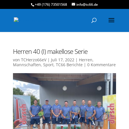
+49 (176) 73501568
info@tc66.de
Herren 40 (I) makellose Serie
von
TCHerzo66eV
|
Juli 17, 2022
|
Herren
,
Mannschaften
,
Sport
,
TC66 Berichte
|
0 Kommentare