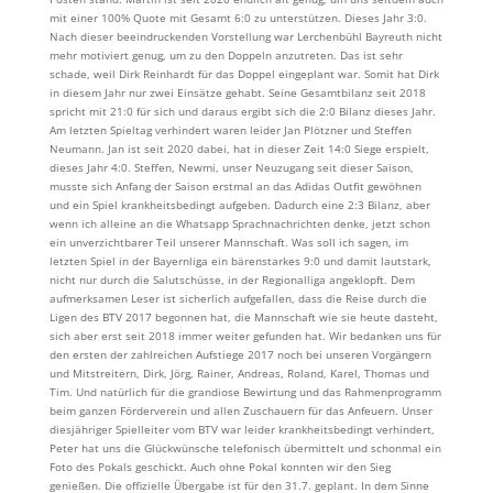
mit einer 100% Quote mit Gesamt 6:0 zu unterstützen. Dieses Jahr 3:0.
Nach dieser beeindruckenden Vorstellung war Lerchenbühl Bayreuth nicht
mehr motiviert genug, um zu den Doppeln anzutreten. Das ist sehr
schade, weil Dirk Reinhardt für das Doppel eingeplant war. Somit hat Dirk
in diesem Jahr nur zwei Einsätze gehabt. Seine Gesamtbilanz seit 2018
spricht mit 21:0 für sich und daraus ergibt sich die 2:0 Bilanz dieses Jahr.
Am letzten Spieltag verhindert waren leider Jan Plötzner und Steffen
Neumann. Jan ist seit 2020 dabei, hat in dieser Zeit 14:0 Siege erspielt,
dieses Jahr 4:0. Steffen, Newmi, unser Neuzugang seit dieser Saison,
musste sich Anfang der Saison erstmal an das Adidas Outfit gewöhnen
und ein Spiel krankheitsbedingt aufgeben. Dadurch eine 2:3 Bilanz, aber
wenn ich alleine an die Whatsapp Sprachnachrichten denke, jetzt schon
ein unverzichtbarer Teil unserer Mannschaft. Was soll ich sagen, im
letzten Spiel in der Bayernliga ein bärenstarkes 9:0 und damit lautstark,
nicht nur durch die Salutschüsse, in der Regionalliga angeklopft. Dem
aufmerksamen Leser ist sicherlich aufgefallen, dass die Reise durch die
Ligen des BTV 2017 begonnen hat, die Mannschaft wie sie heute dasteht,
sich aber erst seit 2018 immer weiter gefunden hat. Wir bedanken uns für
den ersten der zahlreichen Aufstiege 2017 noch bei unseren Vorgängern
und Mitstreitern, Dirk, Jörg, Rainer, Andreas, Roland, Karel, Thomas und
Tim. Und natürlich für die grandiose Bewirtung und das Rahmenprogramm
beim ganzen Förderverein und allen Zuschauern für das Anfeuern. Unser
diesjähriger Spielleiter vom BTV war leider krankheitsbedingt verhindert,
Peter hat uns die Glückwünsche telefonisch übermittelt und schonmal ein
Foto des Pokals geschickt. Auch ohne Pokal konnten wir den Sieg
genießen. Die offizielle Übergabe ist für den 31.7. geplant. In dem Sinne