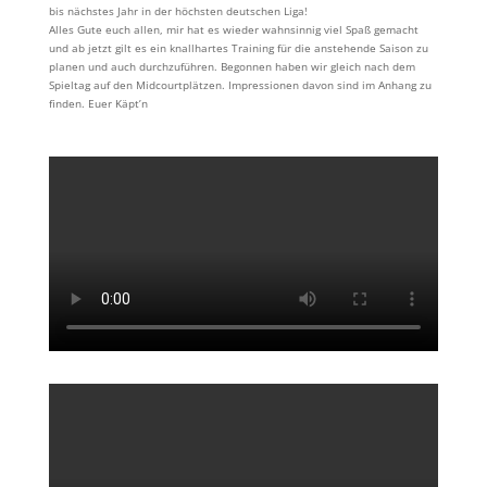
bis nächstes Jahr in der höchsten deutschen Liga!
Alles Gute euch allen, mir hat es wieder wahnsinnig viel Spaß gemacht
und ab jetzt gilt es ein knallhartes Training für die anstehende Saison zu
planen und auch durchzuführen. Begonnen haben wir gleich nach dem
Spieltag auf den Midcourtplätzen. Impressionen davon sind im Anhang zu
finden. Euer Käpt’n