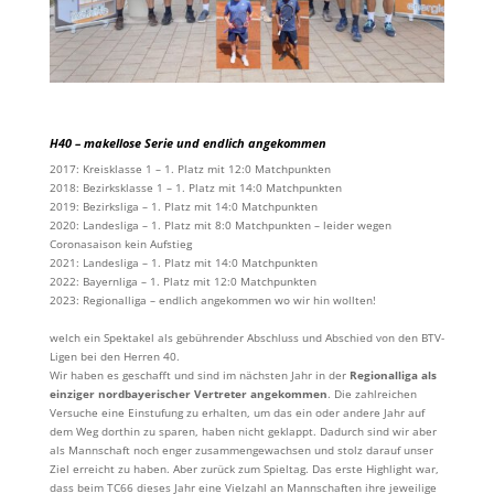
H40 – makellose Serie und endlich angekommen
2017: Kreisklasse 1 – 1. Platz mit 12:0 Matchpunkten
2018: Bezirksklasse 1 – 1. Platz mit 14:0 Matchpunkten
2019: Bezirksliga – 1. Platz mit 14:0 Matchpunkten
2020: Landesliga – 1. Platz mit 8:0 Matchpunkten – leider wegen
Coronasaison kein Aufstieg
2021: Landesliga – 1. Platz mit 14:0 Matchpunkten
2022: Bayernliga – 1. Platz mit 12:0 Matchpunkten
2023: Regionalliga – endlich angekommen wo wir hin wollten!
welch ein Spektakel als gebührender Abschluss und Abschied von den BTV-
Ligen bei den Herren 40.
Wir haben es geschafft und sind im nächsten Jahr in der
Regionalliga als
einziger nordbayerischer Vertreter angekommen
. Die zahlreichen
Versuche eine Einstufung zu erhalten, um das ein oder andere Jahr auf
dem Weg dorthin zu sparen, haben nicht geklappt. Dadurch sind wir aber
als Mannschaft noch enger zusammengewachsen und stolz darauf unser
Ziel erreicht zu haben. Aber zurück zum Spieltag. Das erste Highlight war,
dass beim TC66 dieses Jahr eine Vielzahl an Mannschaften ihre jeweilige