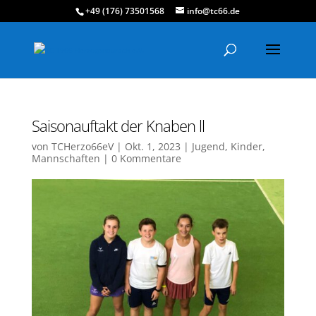
+49 (176) 73501568
info@tc66.de
Saisonauftakt der Knaben ll
von
TCHerzo66eV
|
Okt. 1, 2023
|
Jugend
,
Kinder
,
Mannschaften
|
0 Kommentare