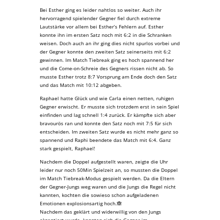
Bei Esther ging es leider nahtlos so weiter. Auch ihr
hervorragend spielender Gegner fiel durch extreme
Lautstärke vor allem bei Esther‘s Fehlern auf. Esther
konnte ihn im ersten Satz noch mit 6:2 in die Schranken
weisen. Doch auch an ihr ging dies nicht spurlos vorbei und
der Gegner konnte den zweiten Satz seinerseits mit 6:2
gewinnen. Im Match Tiebreak ging es hoch spannend her
und die Come-on-Schreie des Gegners rissen nicht ab. So
musste Esther trotz 8:7 Vorsprung am Ende doch den Satz
und das Match mit 10:12 abgeben.
Raphael hatte Glück und wie Carla einen netten, ruhigen
Gegner erwischt. Er musste sich trotzdem erst in sein Spiel
einfinden und lag schnell 1:4 zurück. Er kämpfte sich aber
bravourös ran und konnte den Satz noch mit 7:5 für sich
entscheiden. Im zweiten Satz wurde es nicht mehr ganz so
spannend und Raphi beendete das Match mit 6:4. Ganz
stark gespielt, Raphael!
Nachdem die Doppel aufgestellt waren, zeigte die Uhr
leider nur noch 50Min Spielzeit an, so mussten die Doppel
im Match Tiebreak-Modus gespielt werden. Da die Eltern
der Gegner-Jungs weg waren und die Jungs die Regel nicht
kannten, kochten die sowieso schon aufgeladenen
Emotionen explosionsartig hoch.🙈
Nachdem das geklärt und widerwillig von den Jungs
akzeptiert wurde, konnten sich die Gegner im