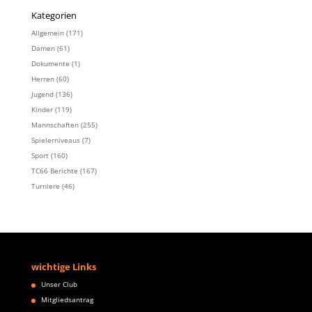
Kategorien
Allgemein
(171)
Damen
(61)
Dokumente
(1)
Herren
(60)
Jugend
(136)
Kinder
(119)
Mannschaften
(255)
Spielerniveaus
(7)
Sport
(160)
TC66 Berichte
(167)
Turniere
(46)
wichtige Links
Unser Club
Mitgliedsantrag