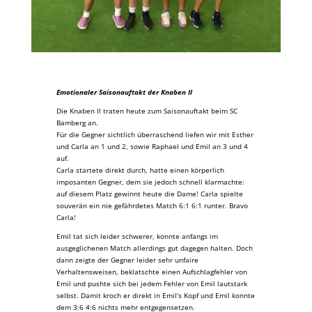
Emotionaler Saisonauftakt der Knaben ll
Die Knaben ll traten heute zum Saisonauftakt beim SC
Bamberg an.
Für die Gegner sichtlich überraschend liefen wir mit Esther
und Carla an 1 und 2, sowie Raphael und Emil an 3 und 4
auf.
Carla startete direkt durch, hatte einen körperlich
imposanten Gegner, dem sie jedoch schnell klarmachte:
auf diesem Platz gewinnt heute die Dame! Carla spielte
souverän ein nie gefährdetes Match 6:1 6:1 runter. Bravo
Carla!
Emil tat sich leider schwerer, konnte anfangs im
ausgeglichenen Match allerdings gut dagegen halten. Doch
dann zeigte der Gegner leider sehr unfaire
Verhaltensweisen, beklatschte einen Aufschlagfehler von
Emil und pushte sich bei jedem Fehler von Emil lautstark
selbst. Damit kroch er direkt in Emil‘s Kopf und Emil konnte
dem 3:6 4:6 nichts mehr entgegensetzen.