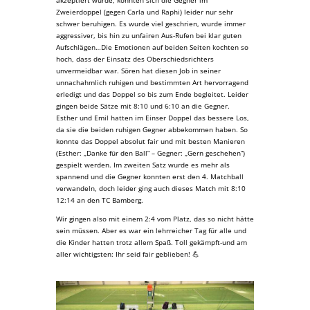
Zweierdoppel (gegen Carla und Raphi) leider nur sehr
schwer beruhigen. Es wurde viel geschrien, wurde immer
aggressiver, bis hin zu unfairen Aus-Rufen bei klar guten
Aufschlägen…Die Emotionen auf beiden Seiten kochten so
hoch, dass der Einsatz des Oberschiedsrichters
unvermeidbar war. Sören hat diesen Job in seiner
unnachahmlich ruhigen und bestimmten Art hervorragend
erledigt und das Doppel so bis zum Ende begleitet. Leider
gingen beide Sätze mit 8:10 und 6:10 an die Gegner.
Esther und Emil hatten im Einser Doppel das bessere Los,
da sie die beiden ruhigen Gegner abbekommen haben. So
konnte das Doppel absolut fair und mit besten Manieren
(Esther: „Danke für den Ball“ – Gegner: „Gern geschehen“)
gespielt werden. Im zweiten Satz wurde es mehr als
spannend und die Gegner konnten erst den 4. Matchball
verwandeln, doch leider ging auch dieses Match mit 8:10
12:14 an den TC Bamberg.
Wir gingen also mit einem 2:4 vom Platz, das so nicht hätte
sein müssen. Aber es war ein lehrreicher Tag für alle und
die Kinder hatten trotz allem Spaß. Toll gekämpft-und am
aller wichtigsten: Ihr seid fair geblieben! 💪