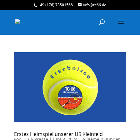
+49 (176) 73501568
info@tc66.de
Erstes Heimspiel unserer U9 Kleinfeld
von
TC66 Presse
|
Juni 8, 2024
|
Allgemein
,
Kinder
,