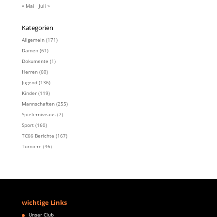
« Mai
Juli »
Kategorien
Allgemein
(171)
Damen
(61)
Dokumente
(1)
Herren
(60)
Jugend
(136)
Kinder
(119)
Mannschaften
(255)
Spielerniveaus
(7)
Sport
(160)
TC66 Berichte
(167)
Turniere
(46)
wichtige Links
Unser Club