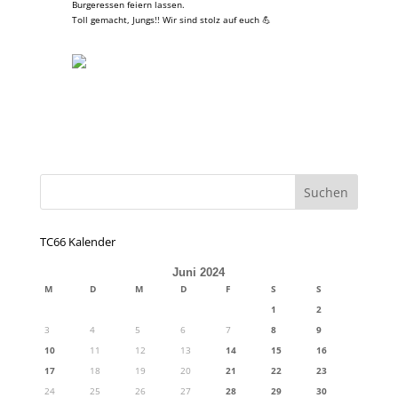
Burgeressen feiern lassen.
Toll gemacht, Jungs!! Wir sind stolz auf euch 💪
TC66 Kalender
Juni 2024
M
D
M
D
F
S
S
1
2
3
4
5
6
7
8
9
10
11
12
13
14
15
16
17
18
19
20
21
22
23
24
25
26
27
28
29
30