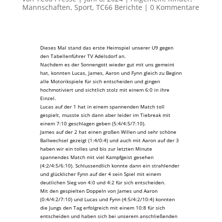
Mannschaften
,
Sport
,
TC66 Berichte
|
0 Kommentare
Dieses Mal stand das erste Heimspiel unserer U9 gegen
den Tabellenführer TV Adelsdorf an.
Nachdem es der Sonnengott wieder gut mit uns gemeint
hat, konnten Lucas, James, Aaron und Fynn gleich zu Beginn
alle Motorikspiele für sich entscheiden und gingen
hochmotiviert und sichtlich stolz mit einem 6:0 in ihre
Einzel.
Lucas auf der 1 hat in einem spannenden Match toll
gespielt, musste sich dann aber leider im Tiebreak mit
einem 7:10 geschlagen geben (5:4/4:5/7:10).
James auf der 2 hat einen großen Willen und sehr schöne
Ballwechsel gezeigt (1:4/0:4) und auch mit Aaron auf der 3
haben wir ein tolles und bis zur letzten Minute
spannendes Match mit viel Kampfgeist gesehen
(4:2/4:5/6:10). Schlussendlich konnte dann ein strahlender
und glücklicher Fynn auf der 4 sein Spiel mit einem
deutlichen Sieg von 4:0 und 4:2 für sich entscheiden.
Mit den gespielten Doppeln von James und Aaron
(0:4/4:2/7:10) und Lucas und Fynn (4:5/4:2/10:4) konnten
die Jungs den Tag erfolgreich mit einem 10:8 für sich
entscheiden und haben sich bei unserem anschließenden