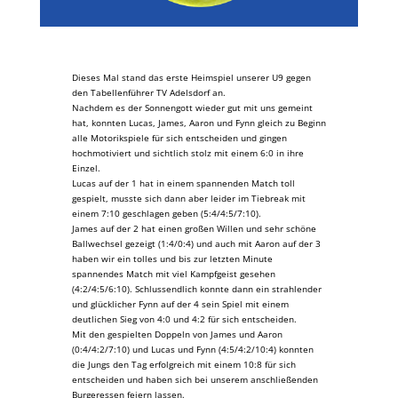
Dieses Mal stand das erste Heimspiel unserer U9 gegen
den Tabellenführer TV Adelsdorf an.
Nachdem es der Sonnengott wieder gut mit uns gemeint
hat, konnten Lucas, James, Aaron und Fynn gleich zu Beginn
alle Motorikspiele für sich entscheiden und gingen
hochmotiviert und sichtlich stolz mit einem 6:0 in ihre
Einzel.
Lucas auf der 1 hat in einem spannenden Match toll
gespielt, musste sich dann aber leider im Tiebreak mit
einem 7:10 geschlagen geben (5:4/4:5/7:10).
James auf der 2 hat einen großen Willen und sehr schöne
Ballwechsel gezeigt (1:4/0:4) und auch mit Aaron auf der 3
haben wir ein tolles und bis zur letzten Minute
spannendes Match mit viel Kampfgeist gesehen
(4:2/4:5/6:10). Schlussendlich konnte dann ein strahlender
und glücklicher Fynn auf der 4 sein Spiel mit einem
deutlichen Sieg von 4:0 und 4:2 für sich entscheiden.
Mit den gespielten Doppeln von James und Aaron
(0:4/4:2/7:10) und Lucas und Fynn (4:5/4:2/10:4) konnten
die Jungs den Tag erfolgreich mit einem 10:8 für sich
entscheiden und haben sich bei unserem anschließenden
Burgeressen feiern lassen.