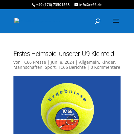
+49 (176) 73501568
info@tc66.de
Erstes Heimspiel unserer U9 Kleinfeld
von
TC66 Presse
|
Juni 8, 2024
|
Allgemein
,
Kinder
,
Mannschaften
,
Sport
,
TC66 Berichte
|
0 Kommentare