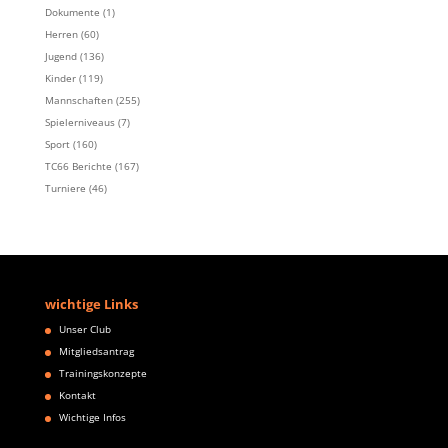
Dokumente
(1)
Herren
(60)
Jugend
(136)
Kinder
(119)
Mannschaften
(255)
Spielerniveaus
(7)
Sport
(160)
TC66 Berichte
(167)
Turniere
(46)
wichtige Links
Unser Club
Mitgliedsantrag
Trainingskonzepte
Kontakt
Wichtige Infos