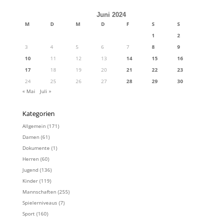
Juni 2024
M
D
M
D
F
S
S
1
2
3
4
5
6
7
8
9
10
11
12
13
14
15
16
17
18
19
20
21
22
23
24
25
26
27
28
29
30
« Mai
Juli »
Kategorien
Allgemein
(171)
Damen
(61)
Dokumente
(1)
Herren
(60)
Jugend
(136)
Kinder
(119)
Mannschaften
(255)
Spielerniveaus
(7)
Sport
(160)