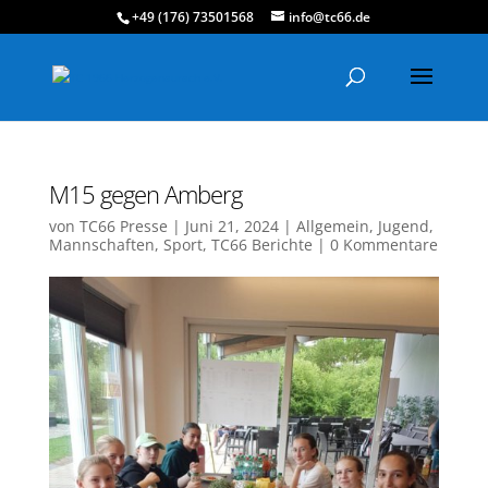
+49 (176) 73501568
info@tc66.de
M15 gegen Amberg
von
TC66 Presse
|
Juni 21, 2024
|
Allgemein
,
Jugend
,
Mannschaften
,
Sport
,
TC66 Berichte
|
0 Kommentare