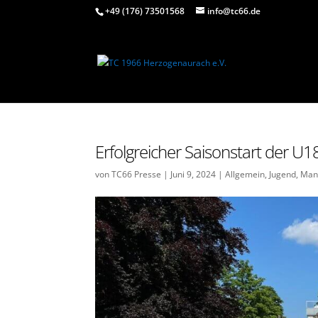
+49 (176) 73501568
info@tc66.de
Erfolgreicher Saisonstart der U18
von
TC66 Presse
|
Juni 9, 2024
|
Allgemein
,
Jugend
,
Man