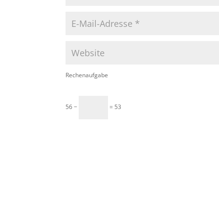
Rechenaufgabe
56 −
= 53