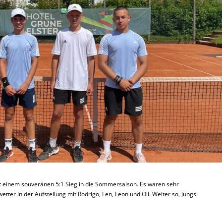
mit einem souveränen 5:1 Sieg in die Sommersaison. Es waren sehr
tter in der Aufstellung mit Rodrigo, Len, Leon und Oli. Weiter so, Jungs!