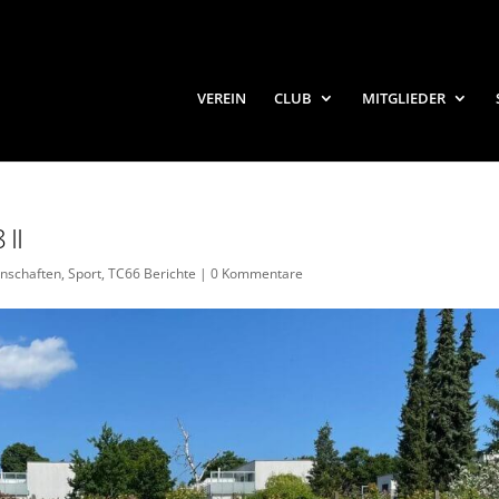
VEREIN
CLUB
MITGLIEDER
 II
nschaften
,
Sport
,
TC66 Berichte
|
0 Kommentare