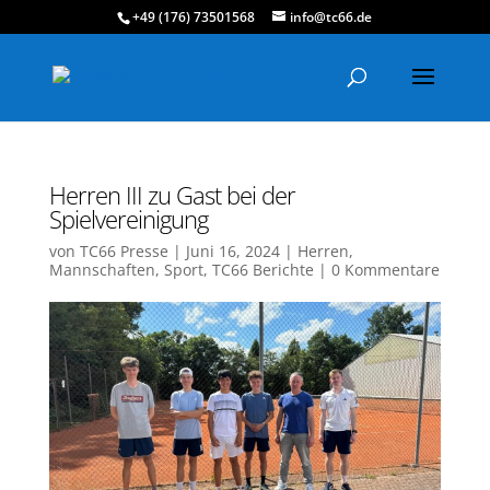
+49 (176) 73501568
info@tc66.de
Herren III zu Gast bei der
Spielvereinigung
von
TC66 Presse
|
Juni 16, 2024
|
Herren
,
Mannschaften
,
Sport
,
TC66 Berichte
|
0 Kommentare