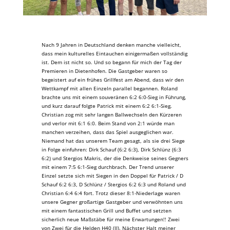
Nach 9 Jahren in Deutschland denken manche vielleicht,
dass mein kulturelles Eintauchen einigermaßen vollständig
ist. Dem ist nicht so. Und so begann für mich der Tag der
Premieren in Dietenhofen. Die Gastgeber waren so
begeistert auf ein frühes Grillfest am Abend, dass wir den
Wettkampf mit allen Einzeln parallel begannen. Roland
brachte uns mit einem souveränen 6:2 6:0-Sieg in Führung,
und kurz darauf folgte Patrick mit einem 6:2 6:1-Sieg.
Christian zog mit sehr langen Ballwechseln den Kürzeren
und verlor mit 6:1 6:0. Beim Stand von 2:1 würde man
manchen verzeihen, dass das Spiel ausgeglichen war.
Niemand hat das unserem Team gesagt, als sie drei Siege
in Folge einfuhren: Dirk Schauf (6:2 6:3), Dirk Schlünz (6:3
6:2) und Stergios Makris, der die Denkweise seines Gegners
mit einem 7:5 6:1-Sieg durchbrach. Der Trend unserer
Einzel setzte sich mit Siegen in den Doppel für Patrick / D
Schauf 6:2 6:3, D Schlünz / Stergios 6:2 6:3 und Roland und
Christian 6:4 6:4 fort. Trotz dieser 8:1-Niederlage waren
unsere Gegner großartige Gastgeber und verwöhnten uns
mit einem fantastischen Grill und Buffet und setzten
sicherlich neue Maßstäbe für meine Erwartungen!! Zwei
von Zwei für die Helden H40 (II). Nächster Halt meiner