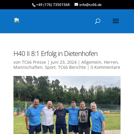
+49 (176) 73501568
info@tc66.de
H40 II 8:1 Erfolg in Dietenhofen
von
TC66 Presse
|
Juni 23, 2024
|
Allgemein
,
Herren
,
Mannschaften
,
Sport
,
TC66 Berichte
|
0 Kommentare