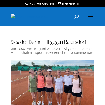
+49 (176) 73501568
info@tc66.de
Sieg der Damen III gegen Baiersdorf
von
TC66 Presse
|
Juni 23, 2024
|
Allgemein
,
Damen
,
Mannschaften
,
Sport
,
TC66 Berichte
|
0 Kommentare