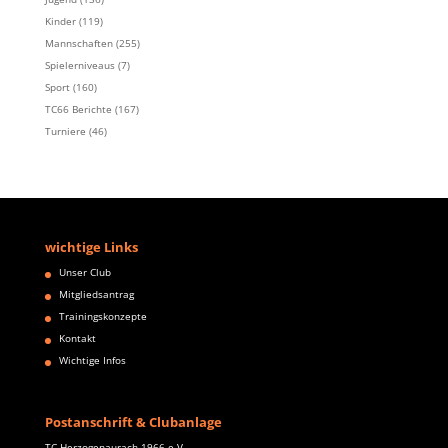
Kinder
(119)
Mannschaften
(255)
Spielerniveaus
(7)
Sport
(160)
TC66 Berichte
(167)
Turniere
(46)
wichtige Links
Unser Club
Mitgliedsantrag
Trainingskonzepte
Kontakt
Wichtige Infos
Postanschrift & Clubanlage
TC Herzogenaurach 1966 e.V.