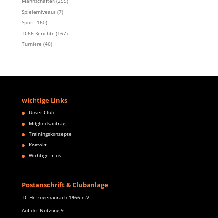
Mannschaften
(255)
Spielerniveaus
(7)
Sport
(160)
TC66 Berichte
(167)
Turniere
(46)
wichtige Links
Unser Club
Mitgliedsantrag
Trainingskonzepte
Kontakt
Wichtige Infos
Postanschrift & Clubanlage
TC Herzogenaurach 1966 e.V.
Auf der Nutzung 9