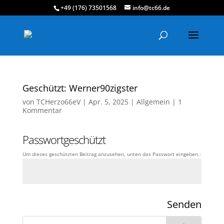
+49 (176) 73501568
info@tc66.de
Geschützt: Werner90zigster
von
TCHerzo66eV
|
Apr. 5, 2025
|
Allgemein
|
1
Kommentar
Passwortgeschützt
Um dieses geschützten Beitrag anzusehen, unten das Passwort eingeben.:
Senden