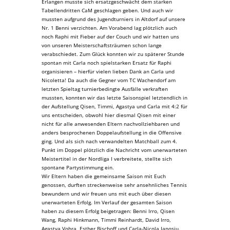
Erlangen musste sich ersatzgeschwächt dem starken
Tabellendritten CaM geschlagen geben. Und auch wir
mussten aufgrund des Jugendturniers in Altdorf auf unsere
Nr. 1 Benni verzichten. Am Vorabend lag plötzlich auch
noch Raphi mit Fieber auf der Couch und wir hatten uns
von unseren Meisterschaftsträumen schon lange
verabschiedet. Zum Glück konnten wir zu späterer Stunde
spontan mit Carla noch spielstarken Ersatz für Raphi
organisieren – hierfür vielen lieben Dank an Carla und
Nicoletta! Da auch die Gegner vom TC Wachendorf am
letzten Spieltag turnierbedingte Ausfälle verkraften
mussten, konnten wir das letzte Saisonspiel letztendlich in
der Aufstellung Qisen, Timmi, Agastya und Carla mit 4:2 für
uns entscheiden, obwohl hier diesmal Qisen mit einer
nicht für alle anwesenden Eltern nachvollziehbaren und
anders besprochenen Doppelaufstellung in die Offensive
ging. Und als sich nach verwandelten Matchball zum 4.
Punkt im Doppel plötzlich die Nachricht vom unerwarteten
Meistertitel in der Nordliga I verbreitete, stellte sich
spontane Partystimmung ein.
Wir Eltern haben die gemeinsame Saison mit Euch
genossen, durften streckenweise sehr ansehnliches Tennis
bewundern und wir freuen uns mit euch über diesen
unerwarteten Erfolg. Im Verlauf der gesamten Saison
haben zu diesem Erfolg beigetragen: Benni Irro, Qisen
Wang, Raphi Hinkmann, Timmi Reinhardt, David Irro,
Agastya Vohra, Esther Bischoff und Carla-Nicola Ianosiu.