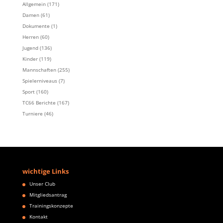
Allgemein
(171)
Damen
(61)
Dokumente
(1)
Herren
(60)
Jugend
(136)
Kinder
(119)
Mannschaften
(255)
Spielerniveaus
(7)
Sport
(160)
TC66 Berichte
(167)
Turniere
(46)
wichtige Links
Unser Club
Mitgliedsantrag
Trainingskonzepte
Kontakt