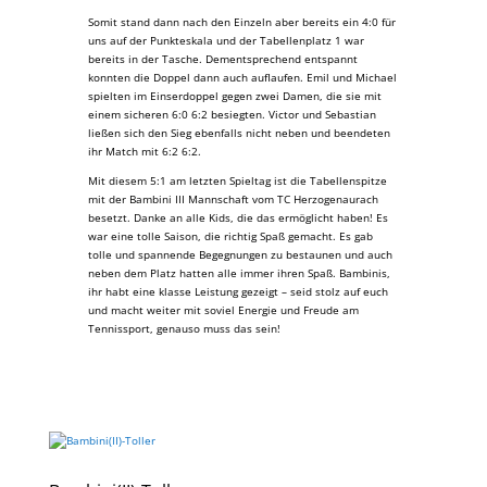
Somit stand dann nach den Einzeln aber bereits ein 4:0 für
uns auf der Punkteskala und der Tabellenplatz 1 war
bereits in der Tasche. Dementsprechend entspannt
konnten die Doppel dann auch auflaufen. Emil und Michael
spielten im Einserdoppel gegen zwei Damen, die sie mit
einem sicheren 6:0 6:2 besiegten. Victor und Sebastian
ließen sich den Sieg ebenfalls nicht neben und beendeten
ihr Match mit 6:2 6:2.
Mit diesem 5:1 am letzten Spieltag ist die Tabellenspitze
mit der Bambini III Mannschaft vom TC Herzogenaurach
besetzt. Danke an alle Kids, die das ermöglicht haben! Es
war eine tolle Saison, die richtig Spaß gemacht. Es gab
tolle und spannende Begegnungen zu bestaunen und auch
neben dem Platz hatten alle immer ihren Spaß. Bambinis,
ihr habt eine klasse Leistung gezeigt – seid stolz auf euch
und macht weiter mit soviel Energie und Freude am
Tennissport, genauso muss das sein!