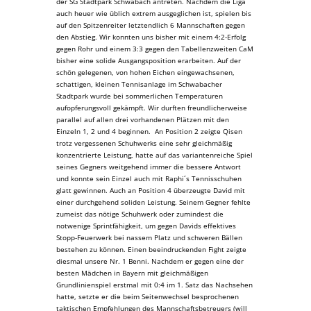
der SG Stadtpark Schwabach antreten. Nachdem die Liga
auch heuer wie üblich extrem ausgeglichen ist, spielen bis
auf den Spitzenreiter letztendlich 6 Mannschaften gegen
den Abstieg. Wir konnten uns bisher mit einem 4:2-Erfolg
gegen Rohr und einem 3:3 gegen den Tabellenzweiten CaM
bisher eine solide Ausgangsposition erarbeiten. Auf der
schön gelegenen, von hohen Eichen eingewachsenen,
schattigen, kleinen Tennisanlage im Schwabacher
Stadtpark wurde bei sommerlichen Temperaturen
aufopferungsvoll gekämpft. Wir durften freundlicherweise
parallel auf allen drei vorhandenen Plätzen mit den
Einzeln 1, 2 und 4 beginnen. An Position 2 zeigte Qisen
trotz vergessenen Schuhwerks eine sehr gleichmäßig
konzentrierte Leistung, hatte auf das variantenreiche Spiel
seines Gegners weitgehend immer die bessere Antwort
und konnte sein Einzel auch mit Raphi´s Tennisschuhen
glatt gewinnen. Auch an Position 4 überzeugte David mit
einer durchgehend soliden Leistung. Seinem Gegner fehlte
zumeist das nötige Schuhwerk oder zumindest die
notwenige Sprintfähigkeit, um gegen Davids effektives
Stopp-Feuerwerk bei nassem Platz und schweren Bällen
bestehen zu können. Einen beeindruckenden Fight zeigte
diesmal unsere Nr. 1 Benni. Nachdem er gegen eine der
besten Mädchen in Bayern mit gleichmäßigen
Grundlinienspiel erstmal mit 0:4 im 1. Satz das Nachsehen
hatte, setzte er die beim Seitenwechsel besprochenen
taktischen Empfehlungen des Mannschaftsbetreuers (will