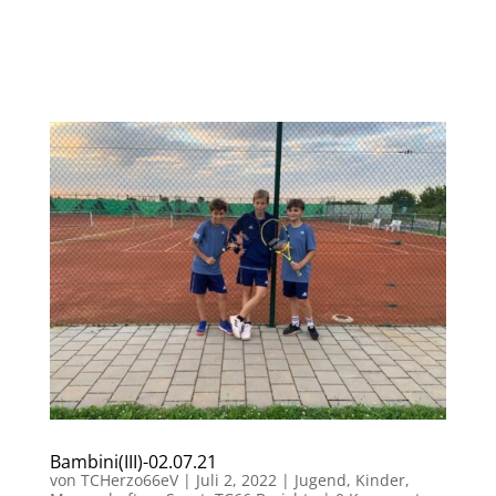
Bambini(III)-02.07.21
von
TCHerzo66eV
|
Juli 2, 2022
|
Jugend
,
Kinder
,