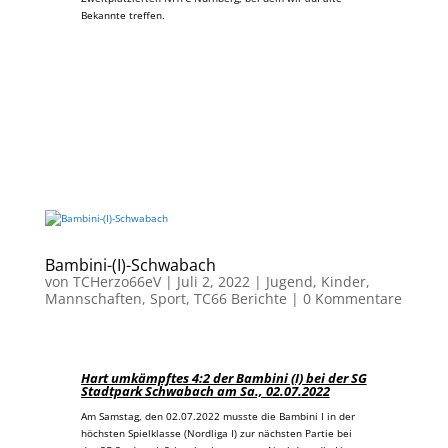
Bekannte treffen.
Bambini-(I)-Schwabach
von
TCHerzo66eV
|
Juli 2, 2022
|
Jugend
,
Kinder
,
Mannschaften
,
Sport
,
TC66 Berichte
|
0 Kommentare
Hart umkämpftes 4:2 der Bambini (I) bei der SG
Stadtpark Schwabach am Sa., 02.07.2022
Am Samstag, den 02.07.2022 musste die Bambini I in der
höchsten Spielklasse (Nordliga I) zur nächsten Partie bei