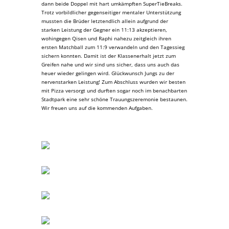
dann beide Doppel mit hart umkämpften SuperTieBreaks.
Trotz vorbildlicher gegenseitiger mentaler Unterstützung
mussten die Brüder letztendlich allein aufgrund der
starken Leistung der Gegner ein 11:13 akzeptieren,
wohingegen Qisen und Raphi nahezu zeitgleich ihren
ersten Matchball zum 11:9 verwandeln und den Tagessieg
sichern konnten. Damit ist der Klassenerhalt jetzt zum
Greifen nahe und wir sind uns sicher, dass uns auch das
heuer wieder gelingen wird. Glückwunsch Jungs zu der
nervenstarken Leistung! Zum Abschluss wurden wir besten
mit Pizza versorgt und durften sogar noch im benachbarten
Stadtpark eine sehr schöne Trauungszeremonie bestaunen.
Wir freuen uns auf die kommenden Aufgaben.