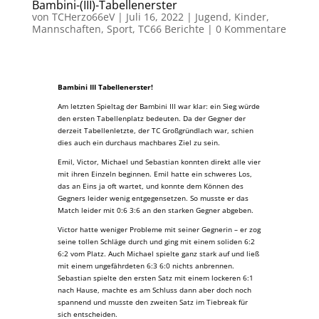
Bambini-(III)-Tabellenerster
von
TCHerzo66eV
|
Juli 16, 2022
|
Jugend
,
Kinder
,
Mannschaften
,
Sport
,
TC66 Berichte
|
0 Kommentare
Bambini III Tabellenerster!
Am letzten Spieltag der Bambini III war klar: ein Sieg würde
den ersten Tabellenplatz bedeuten. Da der Gegner der
derzeit Tabellenletzte, der TC Großgründlach war, schien
dies auch ein durchaus machbares Ziel zu sein.
Emil, Victor, Michael und Sebastian konnten direkt alle vier
mit ihren Einzeln beginnen. Emil hatte ein schweres Los,
das an Eins ja oft wartet, und konnte dem Können des
Gegners leider wenig entgegensetzen. So musste er das
Match leider mit 0:6 3:6 an den starken Gegner abgeben.
Victor hatte weniger Probleme mit seiner Gegnerin – er zog
seine tollen Schläge durch und ging mit einem soliden 6:2
6:2 vom Platz. Auch Michael spielte ganz stark auf und ließ
mit einem ungefährdeten 6:3 6:0 nichts anbrennen.
Sebastian spielte den ersten Satz mit einem lockeren 6:1
nach Hause, machte es am Schluss dann aber doch noch
spannend und musste den zweiten Satz im Tiebreak für
sich entscheiden.