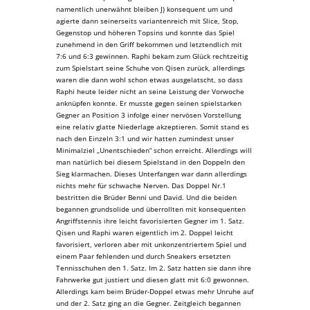
namentlich unerwähnt bleiben J) konsequent um und
agierte dann seinerseits variantenreich mit Slice, Stop,
Gegenstop und höheren Topsins und konnte das Spiel
zunehmend in den Griff bekommen und letztendlich mit
7:6 und 6:3 gewinnen. Raphi bekam zum Glück rechtzeitig
zum Spielstart seine Schuhe von Qisen zurück, allerdings
waren die dann wohl schon etwas ausgelatscht, so dass
Raphi heute leider nicht an seine Leistung der Vorwoche
anknüpfen konnte. Er musste gegen seinen spielstarken
Gegner an Position 3 infolge einer nervösen Vorstellung
eine relativ glatte Niederlage akzeptieren. Somit stand es
nach den Einzeln 3:1 und wir hatten zumindest unser
Minimalziel „Unentschieden“ schon erreicht. Allerdings will
man natürlich bei diesem Spielstand in den Doppeln den
Sieg klarmachen. Dieses Unterfangen war dann allerdings
nichts mehr für schwache Nerven. Das Doppel Nr.1
bestritten die Brüder Benni und David. Und die beiden
begannen grundsolide und überrollten mit konsequenten
Angriffstennis ihre leicht favorisierten Gegner im 1. Satz.
Qisen und Raphi waren eigentlich im 2. Doppel leicht
favorisiert, verloren aber mit unkonzentriertem Spiel und
einem Paar fehlenden und durch Sneakers ersetzten
Tennisschuhen den 1. Satz. Im 2. Satz hatten sie dann ihre
Fahrwerke gut justiert und diesen glatt mit 6:0 gewonnen.
Allerdings kam beim Brüder-Doppel etwas mehr Unruhe auf
und der 2. Satz ging an die Gegner. Zeitgleich begannen