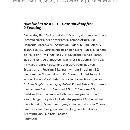
Mannschaften
,
Sport
,
TC66 Berichte
|
0 Kommentare
Bambini III 02.07.21 – Hart umkämpfter
2.Spieltag
Am Freitag 02.07.21 stand der 2.Spieltag der Bambini III an.
Diesmal gingen bei angenehmen Temperaturen, im
Heimspiel Antonia M., Sebastian, Rafael K. und Rafael S.
gegen den TSV Burgfarrnbach an den Start. Rafael S. konnte
an Position 4 im Einzel mit 6:1/ 6:0 schnell einen klaren
Sieg erringen. Alle anderen haben hart bis zum 8:10/ 10:8
im Matchtiebreak gekämpft und durch den Sieg von
Sebastian an Position 2 konnten wir die Einzel mit 2:2
beenden. Im Doppel ging es für Antonia M. und Sebastian
wieder in den Matchtiebreak der leider noch knapper mit
9:11 an Burgfarrnbach ging. Rafael K. und Rafael S. konnten
nach einem 6:0 im 1.Satz und 7:5 im 2.Satz den 3:3
Endstand klar machen und alle konnten geschafft nach
einem langen Tag das TC Gelände gegen 21:00 bei schon
einsetzendem Sonnenuntergang verlassen! Antonia M. war
dann so schnell weg, das nur die Jungs noch mit aufs
Teamfoto von Spieltag 2 kamen.
Christiane