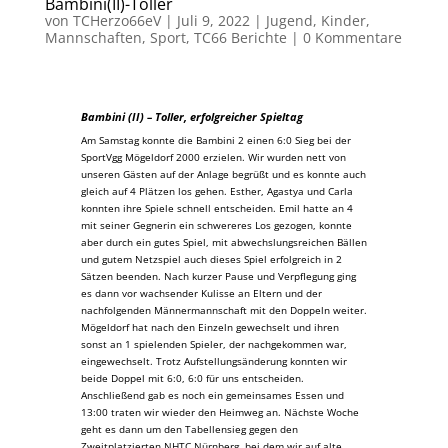
Bambini(II)-Toller
von
TCHerzo66eV
|
Juli 9, 2022
|
Jugend
,
Kinder
,
Mannschaften
,
Sport
,
TC66 Berichte
|
0 Kommentare
Bambini (II) – Toller, erfolgreicher Spieltag
Am Samstag konnte die Bambini 2 einen 6:0 Sieg bei der
SportVgg Mögeldorf 2000 erzielen. Wir wurden nett von
unseren Gästen auf der Anlage begrüßt und es konnte auch
gleich auf 4 Plätzen los gehen. Esther, Agastya und Carla
konnten ihre Spiele schnell entscheiden. Emil hatte an 4
mit seiner Gegnerin ein schwereres Los gezogen, konnte
aber durch ein gutes Spiel, mit abwechslungsreichen Bällen
und gutem Netzspiel auch dieses Spiel erfolgreich in 2
Sätzen beenden. Nach kurzer Pause und Verpflegung ging
es dann vor wachsender Kulisse an Eltern und der
nachfolgenden Männermannschaft mit den Doppeln weiter.
Mögeldorf hat nach den Einzeln gewechselt und ihren
sonst an 1 spielenden Spieler, der nachgekommen war,
eingewechselt. Trotz Aufstellungsänderung konnten wir
beide Doppel mit 6:0, 6:0 für uns entscheiden.
Anschließend gab es noch ein gemeinsames Essen und
13:00 traten wir wieder den Heimweg an. Nächste Woche
geht es dann um den Tabellensieg gegen den
Zweitplatzierten NHTC Nürnberg, bei dem wir auf alte