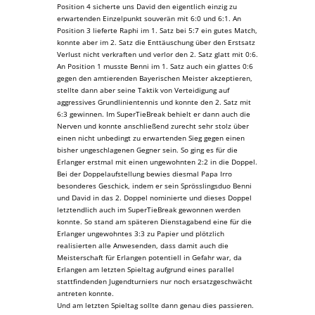
Position 4 sicherte uns David den eigentlich einzig zu
erwartenden Einzelpunkt souverän mit 6:0 und 6:1. An
Position 3 lieferte Raphi im 1. Satz bei 5:7 ein gutes Match,
konnte aber im 2. Satz die Enttäuschung über den Erstsatz
Verlust nicht verkraften und verlor den 2. Satz glatt mit 0:6.
An Position 1 musste Benni im 1. Satz auch ein glattes 0:6
gegen den amtierenden Bayerischen Meister akzeptieren,
stellte dann aber seine Taktik von Verteidigung auf
aggressives Grundlinientennis und konnte den 2. Satz mit
6:3 gewinnen. Im SuperTieBreak behielt er dann auch die
Nerven und konnte anschließend zurecht sehr stolz über
einen nicht unbedingt zu erwartenden Sieg gegen einen
bisher ungeschlagenen Gegner sein. So ging es für die
Erlanger erstmal mit einen ungewohnten 2:2 in die Doppel.
Bei der Doppelaufstellung bewies diesmal Papa Irro
besonderes Geschick, indem er sein Sprösslingsduo Benni
und David in das 2. Doppel nominierte und dieses Doppel
letztendlich auch im SuperTieBreak gewonnen werden
konnte. So stand am späteren Dienstagabend eine für die
Erlanger ungewohntes 3:3 zu Papier und plötzlich
realisierten alle Anwesenden, dass damit auch die
Meisterschaft für Erlangen potentiell in Gefahr war, da
Erlangen am letzten Spieltag aufgrund eines parallel
stattfindenden Jugendturniers nur noch ersatzgeschwächt
antreten konnte.
Und am letzten Spieltag sollte dann genau dies passieren.