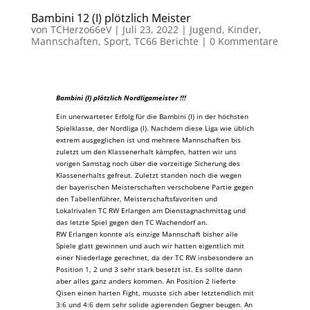
Bambini 12 (I) plötzlich Meister
von
TCHerzo66eV
|
Juli 23, 2022
|
Jugend
,
Kinder
,
Mannschaften
,
Sport
,
TC66 Berichte
|
0 Kommentare
Bambini (I) plötzlich Nordligameister !!!
Ein unerwarteter Erfolg für die Bambini (I) in der höchsten
Spielklasse, der Nordliga (I). Nachdem diese Liga wie üblich
extrem ausgeglichen ist und mehrere Mannschaften bis
zuletzt um den Klassenerhalt kämpfen, hatten wir uns
vorigen Samstag noch über die vorzeitige Sicherung des
Klassenerhalts gefreut. Zuletzt standen noch die wegen
der bayerischen Meisterschaften verschobene Partie gegen
den Tabellenführer, Meisterschaftsfavoriten und
Lokalrivalen TC RW Erlangen am Dienstagnachmittag und
das letzte Spiel gegen den TC Wachendorf an.
RW Erlangen konnte als einzige Mannschaft bisher alle
Spiele glatt gewinnen und auch wir hatten eigentlich mit
einer Niederlage gerechnet, da der TC RW insbesondere an
Position 1, 2 und 3 sehr stark besetzt ist. Es sollte dann
aber alles ganz anders kommen. An Position 2 lieferte
Qisen einen harten Fight, musste sich aber letztendlich mit
3:6 und 4:6 dem sehr solide agierenden Gegner beugen. An