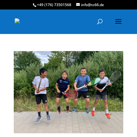
+49 (176) 73501568
info@tc66.de