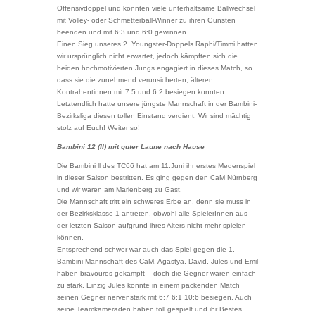
Offensivdoppel und konnten viele unterhaltsame Ballwechsel
mit Volley- oder Schmetterball-Winner zu ihren Gunsten
beenden und mit 6:3 und 6:0 gewinnen.
Einen Sieg unseres 2. Youngster-Doppels Raphi/Timmi hatten
wir ursprünglich nicht erwartet, jedoch kämpften sich die
beiden hochmotivierten Jungs engagiert in dieses Match, so
dass sie die zunehmend verunsicherten, älteren
Kontrahentinnen mit 7:5 und 6:2 besiegen konnten.
Letztendlich hatte unsere jüngste Mannschaft in der Bambini-
Bezirksliga diesen tollen Einstand verdient. Wir sind mächtig
stolz auf Euch! Weiter so!
Bambini 12 (II) mit guter Laune nach Hause
Die Bambini ll des TC66 hat am 11.Juni ihr erstes Medenspiel
in dieser Saison bestritten. Es ging gegen den CaM Nürnberg
und wir waren am Marienberg zu Gast.
Die Mannschaft tritt ein schweres Erbe an, denn sie muss in
der Bezirksklasse 1 antreten, obwohl alle SpielerInnen aus
der letzten Saison aufgrund ihres Alters nicht mehr spielen
können.
Entsprechend schwer war auch das Spiel gegen die 1.
Bambini Mannschaft des CaM. Agastya, David, Jules und Emil
haben bravourös gekämpft – doch die Gegner waren einfach
zu stark. Einzig Jules konnte in einem packenden Match
seinen Gegner nervenstark mit 6:7 6:1 10:6 besiegen. Auch
seine Teamkameraden haben toll gespielt und ihr Bestes