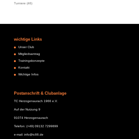
Turniere
(46)
wichtige Links
Unser Club
Mitgliedsantrag
Trainingskonzepte
Kontakt
Wichtige Infos
Postanschrift & Clubanlage
TC Herzogenaurach 1966 e.V.
Auf der Nutzung 9
91074 Herzogenaurach
Telefon: (+49) 09132 7299899
e-mail: info@tc66.de