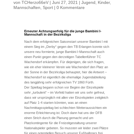
von
TCHerzo66eV
|
Juni 27, 2021
|
Jugend
,
Kinder
,
Mannschaften
,
Sport
|
0 Kommentare
Erneuter Achtungserfolg für die junge Bambini I-
Mannschaft in der Bezirksliga
Nach dem erfolgreichen Saisonstart unserer Bambini I mit
einem Sieg im „Derby“ gegen den TB Erlangen konnte sich
unsere neu formierte, junge Bambini I-Mannschaft auch
einen Punkt gegen den derzeitigen Tabellenführer TC
Wachendorf erkämpfen. Für diejenigen, die sich fragen,
wie ein eher kleinerer Verein wie Wachendorf den Platz an
der Sonne in der Bezirksliga behauptet, hier die Antwort –
Wachendorf ist eigentlich die ehemalige Jugendabteilung
des langjährig sehr erfolgreichen TV 1860 Fürth.
Der Spieltag begann schon vor Beginn der Einzelspiele
sehr „turbulent“ – im Vorfeld hatten wir uns sehr gefreut,
dass wir ursprünglich mit allen vier Einzelspielen zeitgleich
auf Platz 1-4 starten könnten, was an einen
Nachmittagsspieltag bei schlechten Wetteraussichten ein
enorme Erleichterung ist. Doch dann hat uns der DFB
einen Strich durch die Planung gemacht und um
Platzkontingente für die Freizeitgestaltung unserer
Nationalspieler gebeten. So mussten wir leider zwei Plätze
für einen potentiellen Besuch unserer Fußballstars frei