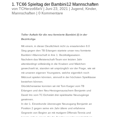
1. TC66 Spieltag der Bambini12 Mannschaften
von
TCHerzo66eV
|
Juni 23, 2021
|
Jugend
,
Kinder
,
Mannschaften
|
0 Kommentare
Toller Auftakt für die neu formierte Bambini (I) in der
Bezirksliga
Mit einem, in dieser Deutlichkeit nicht zu erwartenden 6:0
Sieg gegen den TB Erlangen startete unser neu formierte
Bambini I-Mannschaft in ihre 1. Bezirksligasaison.
Nachdem das Meisterschaft-Team von letzten Jahr
altersbedingt vollständig in die Knaben und Mädchen
gewechselt ist, standen wir ursprünglich vor der Frage, wie wir
mit unseren eigenen Youngsters, welche eigentlich noch
Midcourt spielen könnten, sinnvoll in der höchsten Spielklasse
bestehen können.
Glücklicherweise konnten wir mit Tom Karger vom TB
Erlangen und den Neu-Herzogenaurachern Benjamin und
David Irro vom TC Eichstätt drei spielstarke Neuzugänge
gewinnen.
In der 1. Einzelrunde überzeugte Neuzugang Benjamin an
Position 2 gegen seine ein Jahr ältere und erfahrene
Gegnerin von Beginn an mit mutigem Offensiv-Tennis und