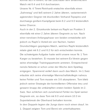
konnte sich in einem, für die Zuschauer sehr ansehnlichem
Match mit 6:4 und 6:4 durchsetzen.
Unsere Nr. 4 Timmi Reinhardt erwischte ebenfalls einen
„Sahnetag“ und ließ seinem 2 Jahre älteren, variantenreich
agierenden Gegner mit druckvollen Vorhand-Topspins und
durchwegs großem Kampfgeist beim 6:2 und 6:0 letztendlich
keine Chance.
Auch in der 2. Einzelrunde bekam es Raphi an Position 3
ebenfalls mit einer 2 Jahre älteren Gegnerin zu tun. Nach
einer nervösen Anfangsphase von beiden entwickelte sich
jedoch zu Raphi´s Vorteil ein von flachen, harten
Grundschlägen geprägtes Match, welches Raphi letztendlich
relativ glatt mit 6.2 und 6:2 für sich entscheiden konnte.
Die schwierigste Aufgabe hatte wohl unsere neue Nr. 1 Tom
Karger zu bestehen. Er musste bei seinem Ex-Verein gegen
seine ehemalige Trainingspartnerin antreten. Entsprechend
nervös fieberte er schon unter der Woche dem Spieltag
entgegen. Spannend verlief dann auch das Match. Im 1.Satz
erlaubte sich seine ehemalige Mannschaftskollegin nahezu
keine Fehler und Tom musste ein 3:6 akzeptieren. Tom blieb
jedoch seiner Strategie der kontrollierten Offensive treu und
gewann knapp die umkämpften ersten beiden Spiele im 2.
Satz. Nun schlichen sich zunehmend Fehler ins Spiel seiner
Gegnerin ein, so dass Tom mit 6:0 und einem 10:3 im
Supertiebreak die Oberhand behalten konnte.
In den Doppeln legten die Jungs dann noch einen drauf. Im
1. Doppel zeigten Tom und Benni ein unterhaltsames