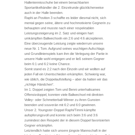
Hallentennisschuhe bei einem benachbarten
Sportartikelhändler die 2. Einzelrunde glücklicherweise
auch in der Halle beenden.
Raphi an Position 3 schaffte es leider diesmal nicht, sich
mental gegen seine, ältere und hochmotivierte Gegnerin zu
behaupten und musste nach einer respektablen
Leistungssteigerung im 2. Satz und einigen hart
umkämpften Ballwechseln ein 2:6 und 4:6 akzeptieren.
Eine überzeugende Leistung zeigte wiederrum unsere
neue Nr. 1 Tom. Aufgrund seines wuchtigen Aufschlags
und Grundlinienspiels kam ihm die Verlegung der Partie in
unsere Halle wohl entgegen und er ließ seinem Gegner
beim 6:1 und 6:2 keine Chance.
Somit stand es 2:2 nach den Einzeln und wir wollten auf
jeden Fall ein Unentschieden erkämpfen. Schwierig war,
wie üblich, die Doppelaufstellung – aber da hatten wir das
„richtige Händchen“.
Im 1. Doppel zeigten Tom und Benni unterhaltsames
Offensivdoppel, konnten viele Ballwechsel mit direkten
Volley- oder Schmetterball-Winner zu ihren Gunsten
beenden und souverän mit 6:2 und 6:0 gewinnen.
Unser 2. Youngster-Doppel Raphi/Timmi kämpfte
aufopferungsvoll und konnte sich beim 3:6 und 3:6
zumindest den Respekt der in diesem Doppel favorisierten
Gegner erkämpfen.
Letztendlich hatte sich unsere jüngste Mannschaft in der