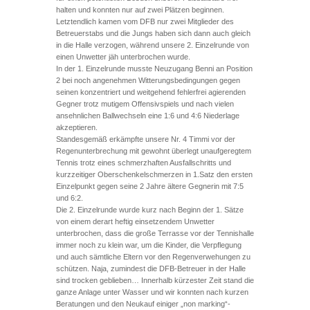
halten und konnten nur auf zwei Plätzen beginnen.
Letztendlich kamen vom DFB nur zwei Mitglieder des
Betreuerstabs und die Jungs haben sich dann auch gleich
in die Halle verzogen, während unsere 2. Einzelrunde von
einen Unwetter jäh unterbrochen wurde.
In der 1. Einzelrunde musste Neuzugang Benni an Position
2 bei noch angenehmen Witterungsbedingungen gegen
seinen konzentriert und weitgehend fehlerfrei agierenden
Gegner trotz mutigem Offensivspiels und nach vielen
ansehnlichen Ballwechseln eine 1:6 und 4:6 Niederlage
akzeptieren.
Standesgemäß erkämpfte unsere Nr. 4 Timmi vor der
Regenunterbrechung mit gewohnt überlegt unaufgeregtem
Tennis trotz eines schmerzhaften Ausfallschritts und
kurzzeitiger Oberschenkelschmerzen in 1.Satz den ersten
Einzelpunkt gegen seine 2 Jahre ältere Gegnerin mit 7:5
und 6:2.
Die 2. Einzelrunde wurde kurz nach Beginn der 1. Sätze
von einem derart heftig einsetzendem Unwetter
unterbrochen, dass die große Terrasse vor der Tennishalle
immer noch zu klein war, um die Kinder, die Verpflegung
und auch sämtliche Eltern vor den Regenverwehungen zu
schützen. Naja, zumindest die DFB-Betreuer in der Halle
sind trocken geblieben… Innerhalb kürzester Zeit stand die
ganze Anlage unter Wasser und wir konnten nach kurzen
Beratungen und den Neukauf einiger „non marking“-