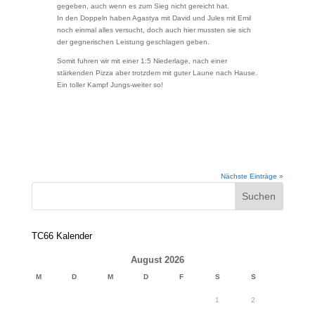
gegeben, auch wenn es zum Sieg nicht gereicht hat.
In den Doppeln haben Agastya mit David und Jules mit Emil
noch einmal alles versucht, doch auch hier mussten sie sich
der gegnerischen Leistung geschlagen geben.
Somit fuhren wir mit einer 1:5 Niederlage, nach einer
stärkenden Pizza aber trotzdem mit guter Laune nach Hause.
Ein toller Kampf Jungs-weiter so!
Nächste Einträge »
TC66 Kalender
August 2026
M
D
M
D
F
S
S
1
2