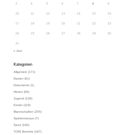
3
4
5
6
7
8
9
10
11
12
13
14
15
16
17
18
19
20
21
22
23
24
25
26
27
28
29
30
31
« Juni
Kategorien
Allgemein
(171)
Damen
(61)
Dokumente
(1)
Herren
(60)
Jugend
(136)
Kinder
(119)
Mannschaften
(255)
Spielerniveaus
(7)
Sport
(160)
TC66 Berichte
(167)