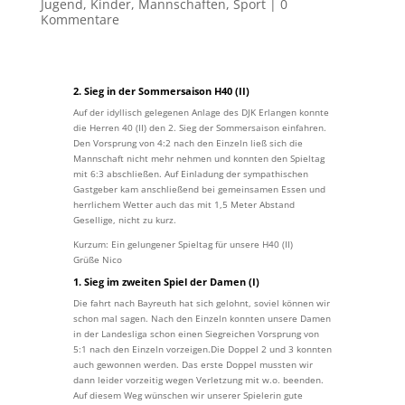
Jugend
,
Kinder
,
Mannschaften
,
Sport
|
0
Kommentare
2. Sieg in der Sommersaison H40 (II)
Auf der idyllisch gelegenen Anlage des DJK Erlangen konnte
die Herren 40 (II) den 2. Sieg der Sommersaison einfahren.
Den Vorsprung von 4:2 nach den Einzeln ließ sich die
Mannschaft nicht mehr nehmen und konnten den Spieltag
mit 6:3 abschließen. Auf Einladung der sympathischen
Gastgeber kam anschließend bei gemeinsamen Essen und
herrlichem Wetter auch das mit 1,5 Meter Abstand
Gesellige, nicht zu kurz.
Kurzum: Ein gelungener Spieltag für unsere H40 (II)
Grüße Nico
1. Sieg im zweiten Spiel der Damen (I)
Die fahrt nach Bayreuth hat sich gelohnt, soviel können wir
schon mal sagen. Nach den Einzeln konnten unsere Damen
in der Landesliga schon einen Siegreichen Vorsprung von
5:1 nach den Einzeln vorzeigen.Die Doppel 2 und 3 konnten
auch gewonnen werden. Das erste Doppel mussten wir
dann leider vorzeitig wegen Verletzung mit w.o. beenden.
Auf diesem Weg wünschen wir unserer Spielerin gute