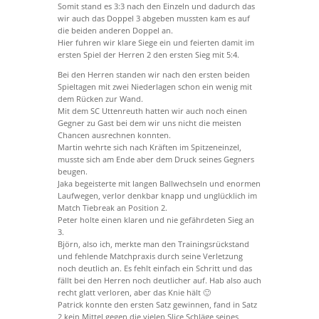
Somit stand es 3:3 nach den Einzeln und dadurch das
wir auch das Doppel 3 abgeben mussten kam es auf
die beiden anderen Doppel an.
Hier fuhren wir klare Siege ein und feierten damit im
ersten Spiel der Herren 2 den ersten Sieg mit 5:4.
Bei den Herren standen wir nach den ersten beiden
Spieltagen mit zwei Niederlagen schon ein wenig mit
dem Rücken zur Wand.
Mit dem SC Uttenreuth hatten wir auch noch einen
Gegner zu Gast bei dem wir uns nicht die meisten
Chancen ausrechnen konnten.
Martin wehrte sich nach Kräften im Spitzeneinzel,
musste sich am Ende aber dem Druck seines Gegners
beugen.
Jaka begeisterte mit langen Ballwechseln und enormen
Laufwegen, verlor denkbar knapp und unglücklich im
Match Tiebreak an Position 2.
Peter holte einen klaren und nie gefährdeten Sieg an
3.
Björn, also ich, merkte man den Trainingsrückstand
und fehlende Matchpraxis durch seine Verletzung
noch deutlich an. Es fehlt einfach ein Schritt und das
fällt bei den Herren noch deutlicher auf. Hab also auch
recht glatt verloren, aber das Knie hält 🙂
Patrick konnte den ersten Satz gewinnen, fand in Satz
2 kein Mittel gegen die vielen Slice Schläge seines