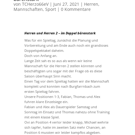
von
TCHerzo66eV
|
Juni 27, 2021
|
Herren
,
Mannschaften
,
Sport
|
0 Kommentare
Herren und Herren 2 – im Doppel bärenstark
Was für ein Spieltag, zunächst die Planung und
Vorbereitung und am Ende auch noch ein grandioses
Doppelspektakel daheim.
Doch von Anfang an.
Lange Zeit sah es so aus als wenn wir keine
Mannschaft für die Herren 2 stellen könnten und
beschäftigten uns sogar mit der Frage ob es diese
Saison überhaupt Sinn macht.
Einen Tag vor dem Spieltag hatten wir die Mannschaft
komplett und konnten nach Burgfarrnbach zum
ersten Spieltag fahren.
Unsere Positionen 1-3, Fabian, Thomas und Alex
fuhren klare Einzelsiege ein.
Fabian und Alex als Dauerspieler Samstag und
Sonntag im Einsatz und Thomas nahezu ohne Training
mit einem klasse Spiel.
Ovi an Position 4 verlor leider knapp, Michael wehrte
sich tapfer, hatte im zweiten Satz mehr Chancen, an
Position 6 mussten wir leider kampflos abgeben.