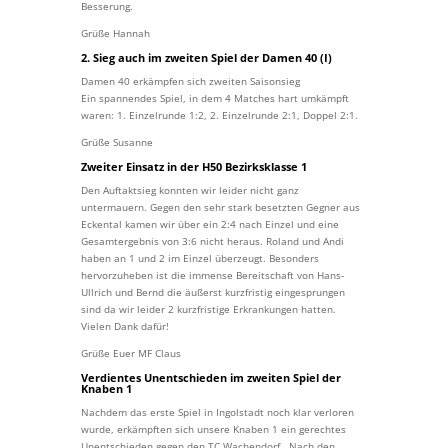
Besserung.
Grüße Hannah
2. Sieg auch im zweiten Spiel der Damen 40 (I)
Damen 40 erkämpfen sich zweiten Saisonsieg
Ein spannendes Spiel, in dem 4 Matches hart umkämpft
waren: 1. Einzelrunde 1:2, 2. Einzelrunde 2:1, Doppel 2:1.
Grüße Susanne
Zweiter Einsatz in der H50 Bezirksklasse 1
Den Auftaktsieg konnten wir leider nicht ganz
untermauern. Gegen den sehr stark besetzten Gegner aus
Eckental kamen wir über ein 2:4 nach Einzel und eine
Gesamtergebnis von 3:6 nicht heraus. Roland und Andi
haben an 1 und 2 im Einzel überzeugt. Besonders
hervorzuheben ist die immense Bereitschaft von Hans-
Ullrich und Bernd die äußerst kurzfristig eingesprungen
sind da wir leider 2 kurzfristige Erkrankungen hatten.
Vielen Dank dafür!
Grüße Euer MF Claus
Verdientes Unentschieden im zweiten Spiel der
Knaben 1
Nachdem das erste Spiel in Ingolstadt noch klar verloren
wurde, erkämpften sich unsere Knaben 1 ein gerechtes
Unentschieden gegen den TC Wachendorf.. Nach den