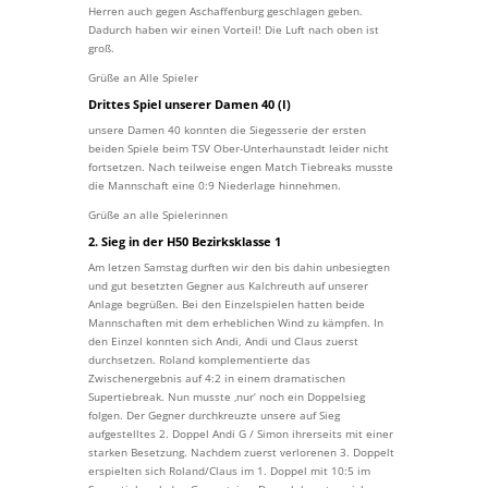
Herren auch gegen Aschaffenburg geschlagen geben.
Dadurch haben wir einen Vorteil! Die Luft nach oben ist
groß.
Grüße an Alle Spieler
Drittes Spiel unserer Damen 40 (I)
unsere Damen 40 konnten die Siegesserie der ersten
beiden Spiele beim TSV Ober-Unterhaunstadt leider nicht
fortsetzen. Nach teilweise engen Match Tiebreaks musste
die Mannschaft eine 0:9 Niederlage hinnehmen.
Grüße an alle Spielerinnen
2. Sieg in der H50 Bezirksklasse 1
Am letzen Samstag durften wir den bis dahin unbesiegten
und gut besetzten Gegner aus Kalchreuth auf unserer
Anlage begrüßen. Bei den Einzelspielen hatten beide
Mannschaften mit dem erheblichen Wind zu kämpfen. In
den Einzel konnten sich Andi, Andi und Claus zuerst
durchsetzen. Roland komplementierte das
Zwischenergebnis auf 4:2 in einem dramatischen
Supertiebreak. Nun musste ‚nur‘ noch ein Doppelsieg
folgen. Der Gegner durchkreuzte unsere auf Sieg
aufgestelltes 2. Doppel Andi G / Simon ihrerseits mit einer
starken Besetzung. Nachdem zuerst verlorenen 3. Doppelt
erspielten sich Roland/Claus im 1. Doppel mit 10:5 im