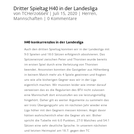
Dritter Spieltag H40 in der Landesliga
von
TCHerzo66eV
|
Juli 15, 2020
|
Herren
,
Mannschaften
|
0 Kommentare
H40 konkurrenzlos in der Landesliga
Auch den dritten Spieltag konnten wir in der Landesliga mit
9:0 Spielen und 18:0 Sätzen erfolgreich absolvieren. Das
Spitzeneinzel zwischen Peter und Thorsten wurde bereits
im ersten Spiel durch eine Verletzung von Thorsten
beendet. Ansonsten konnten die Gastgeber aus Höhenberg
in keinem Match mehr als 4 Spiele gewinnen und fragten
uns wie alle bisherigen Gegner was wir in der Liga
eigentlich machen. Wir mussten leider wie immer darauf
verweisen das es die Regularien des BTV nicht zulassen
eine Mannschaft dort einzustufen wo sie leistungsmäßig
hingehört. Daher gilt es weiter Argumente zu sammeln das
wir trotz Übergangsjahr uns im nächsten Jahr wieder eine
Liga höher mit den Gegnern messen können. Angst davor
hätten wahrscheinlich eher die Gegner als wir. Bisher
spricht die Tabelle mit 6:0 Punkten, 27:0 Matches und 54:1
Sätzen eine sehr deutliche Sprache. In unserem nächsten
und letzten Heimspiel am 18.7. gegen den TC