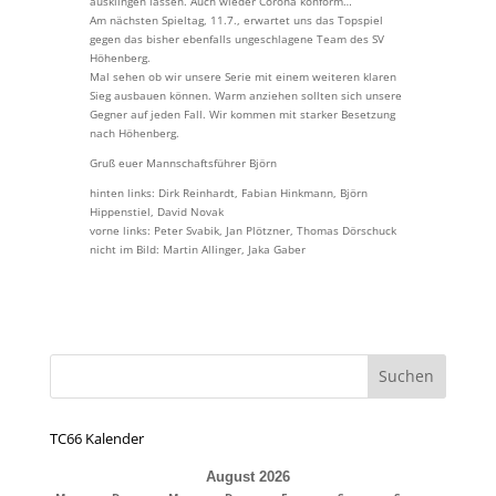
ausklingen lassen. Auch wieder Corona konform…
Am nächsten Spieltag, 11.7., erwartet uns das Topspiel
gegen das bisher ebenfalls ungeschlagene Team des SV
Höhenberg.
Mal sehen ob wir unsere Serie mit einem weiteren klaren
Sieg ausbauen können. Warm anziehen sollten sich unsere
Gegner auf jeden Fall. Wir kommen mit starker Besetzung
nach Höhenberg.
Gruß euer Mannschaftsführer Björn
hinten links: Dirk Reinhardt, Fabian Hinkmann, Björn
Hippenstiel, David Novak
vorne links: Peter Svabik, Jan Plötzner, Thomas Dörschuck
nicht im Bild: Martin Allinger, Jaka Gaber
TC66 Kalender
August 2026