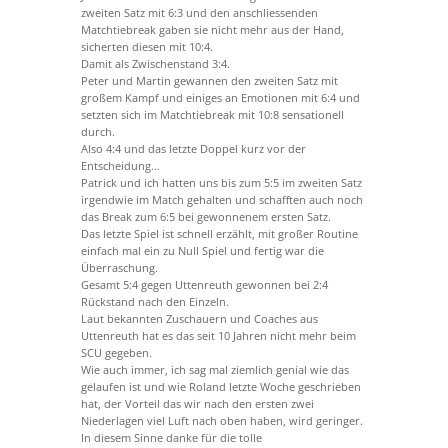
zweiten Satz mit 6:3 und den anschliessenden
Matchtiebreak gaben sie nicht mehr aus der Hand,
sicherten diesen mit 10:4.
Damit als Zwischenstand 3:4.
Peter und Martin gewannen den zweiten Satz mit
großem Kampf und einiges an Emotionen mit 6:4 und
setzten sich im Matchtiebreak mit 10:8 sensationell
durch.
Also 4:4 und das letzte Doppel kurz vor der
Entscheidung…
Patrick und ich hatten uns bis zum 5:5 im zweiten Satz
irgendwie im Match gehalten und schafften auch noch
das Break zum 6:5 bei gewonnenem ersten Satz.
Das letzte Spiel ist schnell erzählt, mit großer Routine
einfach mal ein zu Null Spiel und fertig war die
Überraschung.
Gesamt 5:4 gegen Uttenreuth gewonnen bei 2:4
Rückstand nach den Einzeln.
Laut bekannten Zuschauern und Coaches aus
Uttenreuth hat es das seit 10 Jahren nicht mehr beim
SCU gegeben.
Wie auch immer, ich sag mal ziemlich genial wie das
gelaufen ist und wie Roland letzte Woche geschrieben
hat, der Vorteil das wir nach den ersten zwei
Niederlagen viel Luft nach oben haben, wird geringer.
In diesem Sinne danke für die tolle