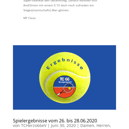
Super-tiebreak den Gesamtsieg. Danach konnten sich
And/Simon mit einem 5:10 doch noch zufrieden ein
Sieges(mannschafts) Bier gönnen.
MF Claus
Spielergebnisse vom 26. bis 28.06.2020
von
TCHerzo66eV
|
Juni 30, 2020
|
Damen
,
Herren
,