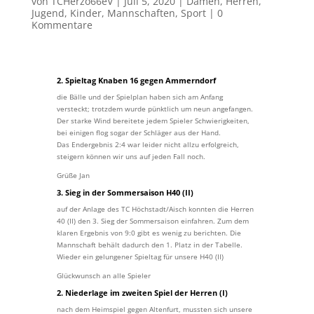
von
TCHerzo66eV
|
Juli 5, 2020
|
Damen
,
Herren
,
Jugend
,
Kinder
,
Mannschaften
,
Sport
|
0
Kommentare
2. Spieltag Knaben 16 gegen Ammerndorf
die Bälle und der Spielplan haben sich am Anfang
versteckt; trotzdem wurde pünktlich um neun angefangen.
Der starke Wind bereitete jedem Spieler Schwierigkeiten,
bei einigen flog sogar der Schläger aus der Hand.
Das Endergebnis 2:4 war leider nicht allzu erfolgreich,
steigern können wir uns auf jeden Fall noch.
Grüße Jan
3. Sieg in der Sommersaison H40 (II)
auf der Anlage des TC Höchstadt/Aisch konnten die Herren
40 (II) den 3. Sieg der Sommersaison einfahren. Zum dem
klaren Ergebnis von 9:0 gibt es wenig zu berichten. Die
Mannschaft behält dadurch den 1. Platz in der Tabelle.
Wieder ein gelungener Spieltag für unsere H40 (II)
Glückwunsch an alle Spieler
2. Niederlage im zweiten Spiel der Herren (I)
nach dem Heimspiel gegen Altenfurt, mussten sich unsere