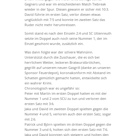
Gegners und war im entscheidenen Match Tiebreak
wieder in der Spur. Diesen gewann er sicher mit 10:3.
David führte im ersten Satz, verlor diesen etwas
unglücklich mit 7:5 und konnte im zweiten Satz das
Ruder nicht mehr herumreissen.
Somit stand es nach den Einzeln 2:4 und SC Uttenreuth
setzte im Doppel auch noch seine Nummer 1, der im
Einzel geschont wurde, zusätzlich ein.
Was dann folgte war der schiere Wahnsinn.
Unterstützt durch die Zuschauer, die es sich bei
herrlichem Wetter, leckeren Bratwurstbrötchen,
gegrillt auf unserem neuen Gasgrill (danke an unseren
Sponsor Feuerdepot), koronakonform mit Abstand im
Schatten gemütlich gemacht hatten, entwickelte sich
ein wahrer Krimi.
Chronologisch war es ungefähr so:
Peter mit Martin im ersten Doppel hatten es mit der
Nummer 1 und 2 vom SCU zu tun und verloren den
ersten Satz mit 3:6.
Jaka und David im zweiten Doppel spielten gegen die
Nummer 4 und 5, verloren auch den ersten Satz, sogar
mit 2:6.
Patrick und Björn spielten im dritten Doppel gegen die
Nummer 3 und 6, holten sich den ersten Satz mit 7:6.
Jaka und David konnten sich steigern und holten den