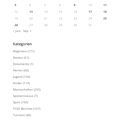
5
6
7
8
9
10
11
12
13
14
15
16
17
18
19
20
21
22
23
24
25
26
27
28
29
30
31
« Juni
Sep. »
Kategorien
Allgemein
(171)
Damen
(61)
Dokumente
(1)
Herren
(60)
Jugend
(136)
Kinder
(119)
Mannschaften
(255)
Spielerniveaus
(7)
Sport
(160)
TC66 Berichte
(167)
Turniere
(46)