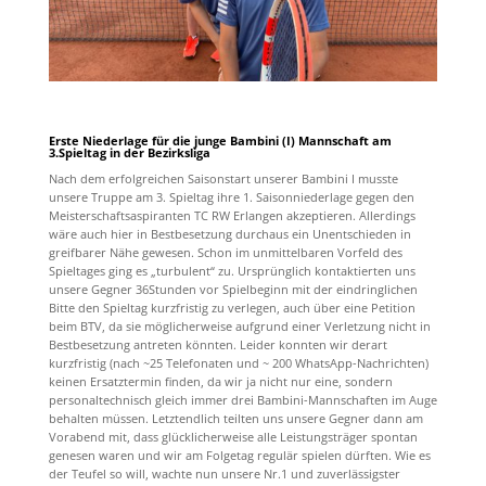
Erste Niederlage für die junge Bambini (I) Mannschaft am
3.Spieltag in der Bezirksliga
Nach dem erfolgreichen Saisonstart unserer Bambini I musste
unsere Truppe am 3. Spieltag ihre 1. Saisonniederlage gegen den
Meisterschaftsaspiranten TC RW Erlangen akzeptieren. Allerdings
wäre auch hier in Bestbesetzung durchaus ein Unentschieden in
greifbarer Nähe gewesen. Schon im unmittelbaren Vorfeld des
Spieltages ging es „turbulent“ zu. Ursprünglich kontaktierten uns
unsere Gegner 36Stunden vor Spielbeginn mit der eindringlichen
Bitte den Spieltag kurzfristig zu verlegen, auch über eine Petition
beim BTV, da sie möglicherweise aufgrund einer Verletzung nicht in
Bestbesetzung antreten könnten. Leider konnten wir derart
kurzfristig (nach ~25 Telefonaten und ~ 200 WhatsApp-Nachrichten)
keinen Ersatztermin finden, da wir ja nicht nur eine, sondern
personaltechnisch gleich immer drei Bambini-Mannschaften im Auge
behalten müssen. Letztendlich teilten uns unsere Gegner dann am
Vorabend mit, dass glücklicherweise alle Leistungsträger spontan
genesen waren und wir am Folgetag regulär spielen dürften. Wie es
der Teufel so will, wachte nun unsere Nr.1 und zuverlässigster