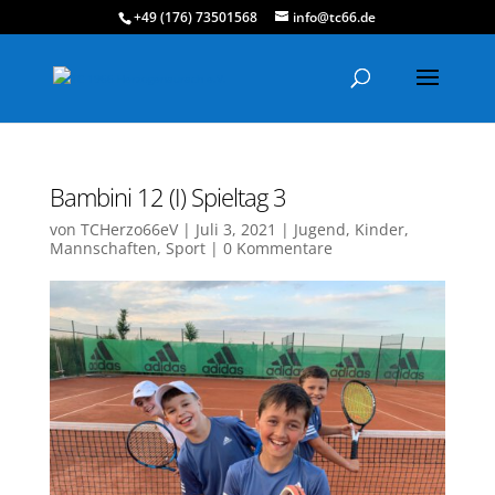
+49 (176) 73501568
info@tc66.de
Bambini 12 (I) Spieltag 3
von
TCHerzo66eV
|
Juli 3, 2021
|
Jugend
,
Kinder
,
Mannschaften
,
Sport
|
0 Kommentare