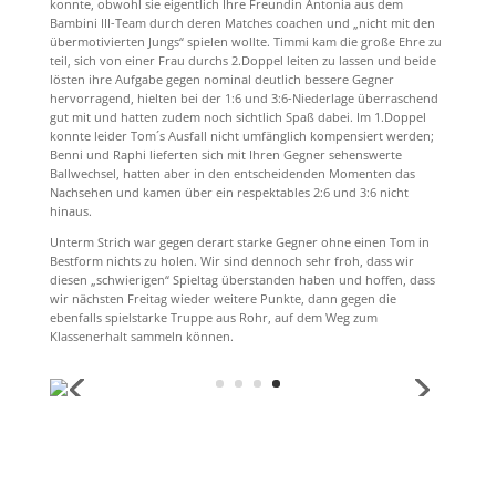
konnte, obwohl sie eigentlich Ihre Freundin Antonia aus dem
Bambini III-Team durch deren Matches coachen und „nicht mit den
übermotivierten Jungs“ spielen wollte. Timmi kam die große Ehre zu
teil, sich von einer Frau durchs 2.Doppel leiten zu lassen und beide
lösten ihre Aufgabe gegen nominal deutlich bessere Gegner
hervorragend, hielten bei der 1:6 und 3:6-Niederlage überraschend
gut mit und hatten zudem noch sichtlich Spaß dabei. Im 1.Doppel
konnte leider Tom´s Ausfall nicht umfänglich kompensiert werden;
Benni und Raphi lieferten sich mit Ihren Gegner sehenswerte
Ballwechsel, hatten aber in den entscheidenden Momenten das
Nachsehen und kamen über ein respektables 2:6 und 3:6 nicht
hinaus.
Unterm Strich war gegen derart starke Gegner ohne einen Tom in
Bestform nichts zu holen. Wir sind dennoch sehr froh, dass wir
diesen „schwierigen“ Spieltag überstanden haben und hoffen, dass
wir nächsten Freitag wieder weitere Punkte, dann gegen die
ebenfalls spielstarke Truppe aus Rohr, auf dem Weg zum
Klassenerhalt sammeln können.