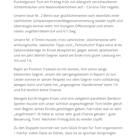
Punktegarant Tom am Freitag früh mit allergisch verschwollenen
Schleimhäuten und Nasennebenhöhlen auf – Corona-Test negativ.
Unsere neue Nr. 2 Benni war glücklicherweise nach ebenfalls einer
nächtlichen Schwächeperiode/Magenverstimmung wieder topfit und
überzeugte einmal mehr mit mutigem Offensivspiel und einem
relativ ungefährdetem 6:4 und 6:1-Sieg.
Unsere Nr. 4 Timmi musste, trotz zahlreicher, üblicherweise sehr
wirkungsvoller, taktischer Tipps vom „Tennisfuchs“ Papa seine erste
Saisonniederlage im Einzel akzeptieren; gegen seinen spielstarken
und ein Jahr älteren Gegner stand am Ende trotz guter Leistung ein
3:6 und 1:6.
Raphi an Position 3 bekam es mit seinem, ihm schon lange
bekannten Gegner, einem der Jahrgangsbesten in Bayern zu tun.
Leider konnte er seinen Respekt vor dem Gegner nicht vollständig
ablegen kann und hatte mit „angezogener Handbremse“ beim 1:6
und 0:6 letztlich keine Chance.
Mangels kurzfristigem Ersatz und drei zeitgleich parallelen Bambini-
Spielen musste sich unser sichtlich angeschlagener Tom leider gleich
nach Beginn seines Einzels geschlagen geben; hierrüber war er sehr
„angefressen“; fit hätte er sicher sehr gute Chance gehabt – gute
Besserung; Tom! Nächsten Freitag bist du wieder topfit!
Zu den Doppeln konnten wir zum Glück Ersatz für Tom organisieren
– hierfür vielen Dank an Esther, dass sie so spontan einspringen