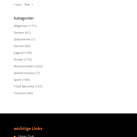
« Juni
Sep. »
Kategorien
Allgemein
(171)
Damen
(61)
Dokumente
(1)
Herren
(60)
Jugend
(136)
Kinder
(119)
Mannschaften
(255)
Spielerniveaus
(7)
Sport
(160)
TC66 Berichte
(167)
Turniere
(46)
wichtige Links
Unser Club