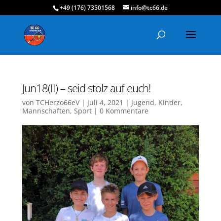
+49 (176) 73501568
info@tc66.de
Jun18(II) – seid stolz auf euch!
von
TCHerzo66eV
|
Juli 4, 2021
|
Jugend
,
Kinder
,
Mannschaften
,
Sport
|
0 Kommentare