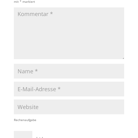
mit
*
markiert
Rechenaufgabe
− 1 = 1