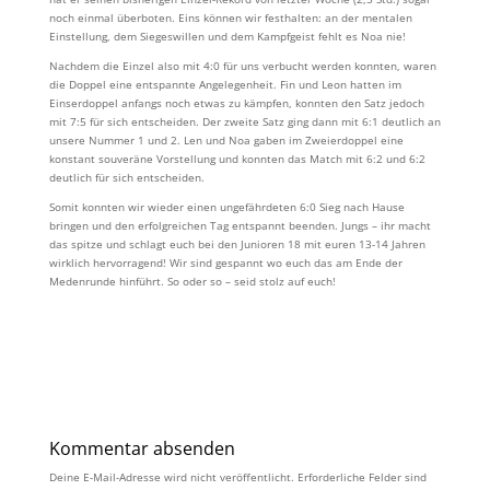
noch einmal überboten. Eins können wir festhalten: an der mentalen
Einstellung, dem Siegeswillen und dem Kampfgeist fehlt es Noa nie!
Nachdem die Einzel also mit 4:0 für uns verbucht werden konnten, waren
die Doppel eine entspannte Angelegenheit. Fin und Leon hatten im
Einserdoppel anfangs noch etwas zu kämpfen, konnten den Satz jedoch
mit 7:5 für sich entscheiden. Der zweite Satz ging dann mit 6:1 deutlich an
unsere Nummer 1 und 2. Len und Noa gaben im Zweierdoppel eine
konstant souveräne Vorstellung und konnten das Match mit 6:2 und 6:2
deutlich für sich entscheiden.
Somit konnten wir wieder einen ungefährdeten 6:0 Sieg nach Hause
bringen und den erfolgreichen Tag entspannt beenden. Jungs – ihr macht
das spitze und schlagt euch bei den Junioren 18 mit euren 13-14 Jahren
wirklich hervorragend! Wir sind gespannt wo euch das am Ende der
Medenrunde hinführt. So oder so – seid stolz auf euch!
Kommentar absenden
Deine E-Mail-Adresse wird nicht veröffentlicht.
Erforderliche Felder sind