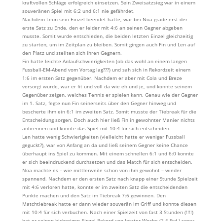
kraftvollen Schläge erfolgreich einsetzen. Sein Zweisatzsieg war in einem
souveränen Spiel mit 6:2 und 6:1 nie gefährdet.
Nachdem Leon sein Einzel beendet hatte, war bei Noa grade erst der
erste Satz zu Ende, den er leider mit 4:6 an seinen Gegner abgeben
musste. Somit wurde entschieden, die beiden letzten Einzel gleichzeitig
zu starten, um im Zeitplan zu bleiben. Somit gingen auch Fin und Len auf
den Platz und stellten sich ihren Gegnern.
Fin hatte leichte Anlaufschwierigkeiten (ob das wohl an einem langen
Fussball-EM-Abend vom Vortag lag???) und sah sich in Rekordzeit einem
1:6 im ersten Satz gegenüber. Nachdem er aber mit Cola und Breze
versorgt wurde, war er fit und voll da wie eh und je, und konnte seinem
Gegenüber zeigen, welches Tennis er spielen kann. Genau wie der Gegner
im 1. Satz, fegte nun Fin seinerseits über den Gegner hinweg und
bescherte ihm ein 6:1 im zweiten Satz. Somit musste der Tiebreak für die
Entscheidung sorgen. Doch auch hier ließ Fin in gewohnter Manier nichts
anbrennen und konnte das Spiel mit 10:4 für sich entscheiden.
Len hatte wenig Schwierigkeiten (vielleicht hatte er weniger Fussball
geguckt?), war von Anfang an da und ließ seinem Gegner keine Chance
überhaupt ins Spiel zu kommen. Mit einem schnellen 6:1 und 6:0 konnte
er sich beeindruckend durchsetzen und das Match für sich entscheiden.
Noa machte es – wie mittlerweile schon von ihm gewohnt – wieder
spannend. Nachdem er den ersten Satz nach knapp einer Stunde Spielzeit
mit 4:6 verloren hatte, konnte er im zweiten Satz die entscheidenden
Punkte machen und den Satz im Tiebreak 7:6 gewinnen. Den
Matchtiebreak hatte er dann wieder souverän im Griff und konnte diesen
mit 10:4 für sich verbuchen. Nach einer Spielzeit von fast 3 Stunden (!!!!)
hat er seinen bisherigen Einzel-Rekord von letzter Woche (2,5 Std.) sogar