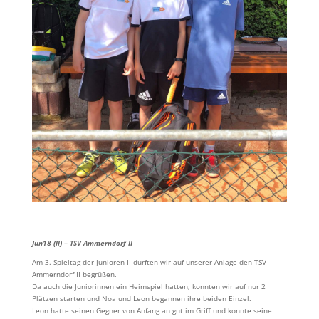
Jun18 (ll) – TSV Ammerndorf II
Am 3. Spieltag der Junioren II durften wir auf unserer Anlage den TSV
Ammerndorf II begrüßen.
Da auch die Juniorinnen ein Heimspiel hatten, konnten wir auf nur 2
Plätzen starten und Noa und Leon begannen ihre beiden Einzel.
Leon hatte seinen Gegner von Anfang an gut im Griff und konnte seine