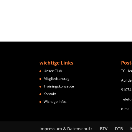
wichtige Links
Post
Unser Club
TC He
Mitgliedsantrag
Auf de
Trainingskonzepte
91074
Kontakt
Telefo
Wichtige Infos
e-mail
Impressum & Datenschutz
BTV
DTB