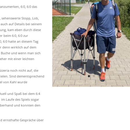
.
anzumerken, 6:0, 6:0 das
r, sehenswerte Stopp, Lob,
 auch auf Details bei seinem
idung, kam eben durch diese
r beim 6:0, 6:0 zur
, 6:0 hatte an diesem Tag
r denn wirklich auf dem
 zu Buche und wenn man sich
eher mit einer leichten
zzeria noch nicht auf, die
pielen. Sind dementsprechend
pel von Kahl wurde
Duell und Spaß bei dem 6:4
 im Laufe des Spiels sogar
ie Oberhand und konnten den
und ernsthafte Gespräche über