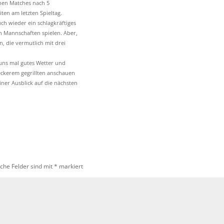
enen Matches nach 5
iten am letzten Spieltag.
uch wieder ein schlagkräftiges
en Mannschaften spielen. Aber,
n, die vermutlich mit drei
ns mal gutes Wetter und
leckerem gegrillten anschauen
iner Ausblick auf die nächsten
iche Felder sind mit
*
markiert