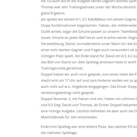
bei 5:0 auch durch die Aufgabe seines Gegners leichtes Spiel
Thomas war sein Trainingseinsatz unter der Woche deutlich 
glatte Ergebnis.
Jan spielte bei seinem 6:1, 6:1 Katz&Maus mit seinem Gegne
Stopp Kombinationen begeisterten. Fabian, der mittlerweile
Outfit achtet, sogar die Schuhe passen zu unserer Teamkle
neuen Schuhe an jeden Ball heran und brachte seinen Gegne
Verzweifelung. David, normalerweise unser Mann für das 6:0
einen echt starken Gegner und fragte auch verwundert ob e
richtigen Platz spielt. Am Ende stand für David ein 6:3, 6:2
das Bild von David vor dem Spieltag anschaut hatte er wohl 
Trainingsrunde gerechnet.
Doppel haben wir auch noch gespielt, zum einen hatte die Pi
macht erst um 17 Uhr auf und zum Anderen wollen wir ja s
auch nicht auf w.o. Angebote eingegangen. Das Einser Dop
verletzungsbedingt nicht gespielt.
Doppel Nummer 2, mit Fabian und mir, hatten ein schönes 
und 6:3 Sieg. David und Thomas, als Dreier Doppel bekamen
eine richtige Aufgabe. Letztlich behielten sie aber auch d
Matchtiebreak für sich entscheiden.
Ende vom Spieltag war eine leckere Pizza, das nächste 9:0 
die nächsten Spieltage.