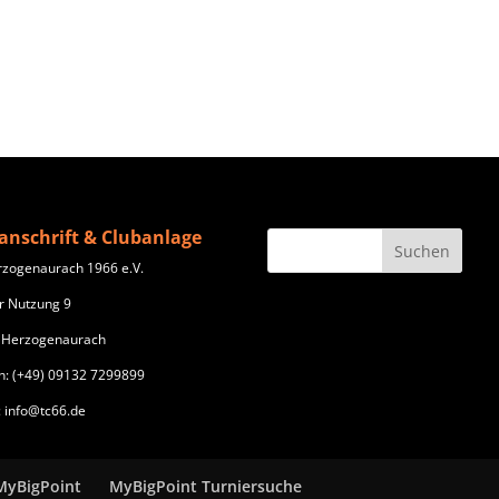
anschrift & Clubanlage
rzogenaurach 1966 e.V.
r Nutzung 9
 Herzogenaurach
n: (+49) 09132 7299899
: info@tc66.de
MyBigPoint
MyBigPoint Turniersuche