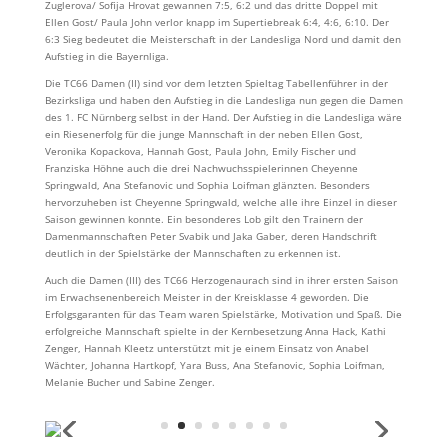
Zuglerova/ Sofija Hrovat gewannen 7:5, 6:2 und das dritte Doppel mit
Ellen Gost/ Paula John verlor knapp im Supertiebreak 6:4, 4:6, 6:10. Der
6:3 Sieg bedeutet die Meisterschaft in der Landesliga Nord und damit den
Aufstieg in die Bayernliga.
Die TC66 Damen (II) sind vor dem letzten Spieltag Tabellenführer in der
Bezirksliga und haben den Aufstieg in die Landesliga nun gegen die Damen
des 1. FC Nürnberg selbst in der Hand. Der Aufstieg in die Landesliga wäre
ein Riesenerfolg für die junge Mannschaft in der neben Ellen Gost,
Veronika Kopackova, Hannah Gost, Paula John, Emily Fischer und
Franziska Höhne auch die drei Nachwuchsspielerinnen Cheyenne
Springwald, Ana Stefanovic und Sophia Loifman glänzten. Besonders
hervorzuheben ist Cheyenne Springwald, welche alle ihre Einzel in dieser
Saison gewinnen konnte. Ein besonderes Lob gilt den Trainern der
Damenmannschaften Peter Svabik und Jaka Gaber, deren Handschrift
deutlich in der Spielstärke der Mannschaften zu erkennen ist.
Auch die Damen (III) des TC66 Herzogenaurach sind in ihrer ersten Saison
im Erwachsenenbereich Meister in der Kreisklasse 4 geworden. Die
Erfolgsgaranten für das Team waren Spielstärke, Motivation und Spaß. Die
erfolgreiche Mannschaft spielte in der Kernbesetzung Anna Hack, Kathi
Zenger, Hannah Kleetz unterstützt mit je einem Einsatz von Anabel
Wächter, Johanna Hartkopf, Yara Buss, Ana Stefanovic, Sophia Loifman,
Melanie Bucher und Sabine Zenger.