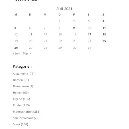
Juli 2021
M
D
M
D
F
S
S
1
2
3
4
5
6
7
8
9
10
11
12
13
14
15
16
17
18
19
20
21
22
23
24
25
26
27
28
29
30
31
« Juni
Sep. »
Kategorien
Allgemein
(171)
Damen
(61)
Dokumente
(1)
Herren
(60)
Jugend
(136)
Kinder
(119)
Mannschaften
(255)
Spielerniveaus
(7)
Sport
(160)