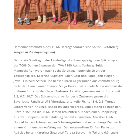
Damenmannschaften des TC 66 Herzogenaurach sind Spitze –
Damen (I)
steigen in die Bayernliga auf
Der letzte Spieltag in der Landesliga Nord war geprägt vom Spitzenspiel
der TC66 Damen (I) gegen den TVA 1860 Aschaffenburg. Beide
Mannschaften waren nach sechs Spieltagen punktgleich an der
Tabellenspitze. Katerina Gygalova, Ellen Gost und Paula John siegten
jeweils in zwei Sätzen und liessen ihren Gegnerinnen aus Aschaffenburg
nicht den Hauch einer Chance. Sofija Hrovat hatte mehr Mühe und musste
in ihrem Einzel in den Super Tiebreak. Letztlich gewann sie ihr Einzel mit
6:2, 6:7, 10:7. Das Spitzeneinzel verlor Lucie Zuglerova gegen die
Bayerische Rangliste U16 Viertplatzierte Kelly Richter 3:6, 2:6, Tereza
Lerova verlor ihr Einzel knapp im Supertiebreak. Somit stand es nach den
Einzeln 4:2 und die TC66 Damen brauchten nur noch einen Doppelsieg
aus drei Doppeln um den Aufstieg perfekt zu machen. Alle drei TC66
Doppel hatten Anfangs grosse Schwierigkeiten und es sah lange Zeit nach
einem Krimi um den Aufstieg aus. Den notwendigen fünften Punkt zum
Aufstieg holten Katerina Gygalova/ Tereza Lerova mit 7:6 und 6:0. Lucie