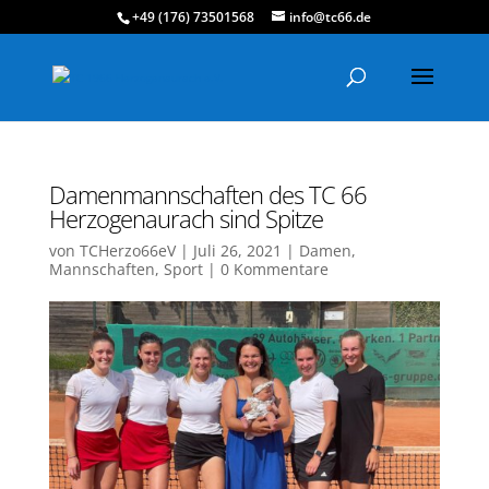
+49 (176) 73501568
info@tc66.de
Damenmannschaften des TC 66
Herzogenaurach sind Spitze
von
TCHerzo66eV
|
Juli 26, 2021
|
Damen
,
Mannschaften
,
Sport
|
0 Kommentare