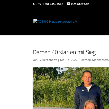
+49 (176) 73501568
info@tc66.de
Damen 40 starten mit Sieg
von
TCHerzo66eV
|
Mai 16, 2022
|
Damen
,
Mannschaft