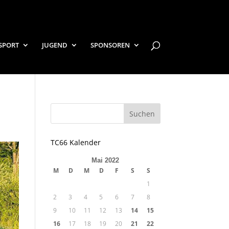
SPORT
JUGEND
SPONSOREN
TC66 Kalender
Mai 2022
M
D
M
D
F
S
S
1
2
3
4
5
6
7
8
9
10
11
12
13
14
15
16
17
18
19
20
21
22