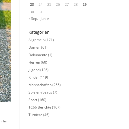
23
24
25
26
27
28
29
30
31
« Sep.
Juni »
Kategorien
Allgemein
(171)
Damen
(61)
Dokumente
(1)
Herren
(60)
Jugend
(136)
Kinder
(119)
Mannschaften
(255)
Spielerniveaus
(7)
Sport
(160)
TC66 Berichte
(167)
Turniere
(46)
n. Im