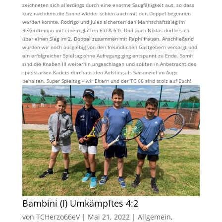
zeichneten sich allerdings durch eine enorme Saugfähigkeit aus, so dass
kurz nachdem die Sonne wieder schien auch mit den Doppel begonnen
werden konnte. Rodrigo und Jules sicherten den Mannschaftssieg im
Rekordtempo mit einem glatten 6:0 & 6:0. Und auch Niklas durfte sich
über einen Sieg im 2. Doppel zusammen mit Raphi freuen. Anschließend
wurden wir noch ausgiebig von den freundlichen Gastgebern versorgt und
ein erfolgreicher Spieltag ohne Aufregung ging entspannt zu Ende. Somit
sind die Knaben III weiterhin ungeschlagen und sollten in Anbetracht des
spielstarken Kaders durchaus den Aufstieg als Saisonziel im Auge
behalten. Super Spieltag – wir Eltern und der TC 66 sind stolz auf Euch!
Bambini (I) Umkämpftes 4:2
von
TCHerzo66eV
|
Mai 21, 2022
|
Allgemein
,