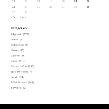
16
17
18
19
20
21
22
23
24
25
26
27
28
29
30
31
« Sep.
Juni »
Kategorien
Allgemein
(171)
Damen
(61)
Dokumente
(1)
Herren
(60)
Jugend
(136)
Kinder
(119)
Mannschaften
(255)
Spielerniveaus
(7)
Sport
(160)
TC66 Berichte
(167)
Turniere
(46)