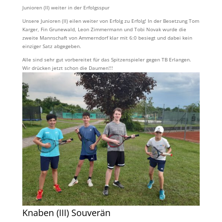
Junioren (II) weiter in der Erfolgsspur
Unsere Junioren (II) eilen weiter von Erfolg zu Erfolg! In der Besetzung Tom
Karger, Fin Grunewald, Leon Zimmermann und Tobi Novak wurde die
zweite Mannschaft von Ammerndorf klar mit 6:0 besiegt und dabei kein
einziger Satz abgegeben.
Alle sind sehr gut vorbereitet für das Spitzenspieler gegen TB Erlangen.
Wir drücken jetzt schon die Daumen!!!
Knaben (III) Souverän