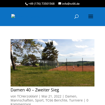
+49 (176) 73501568
info@tc66.de
Damen 40 – Zweiter Sieg
von
TCHerzo66eV
|
Mai 21, 2022
|
Damen
,
Mannschaften
,
Sport
,
TC66 Berichte
,
Turniere
|
0
Kommentare