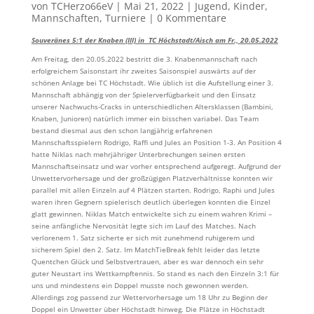
von
TCHerzo66eV
|
Mai 21, 2022
|
Jugend
,
Kinder
,
Mannschaften
,
Turniere
|
0 Kommentare
Souveränes 5:1 der Knaben (III) in TC Höchstadt/Aisch am Fr., 20.05.2022
Am Freitag, den 20.05.2022 bestritt die 3. Knabenmannschaft nach
erfolgreichem Saisonstart ihr zweites Saisonspiel auswärts auf der
schönen Anlage bei TC Höchstadt. Wie üblich ist die Aufstellung einer 3.
Mannschaft abhängig von der Spielerverfügbarkeit und den Einsatz
unserer Nachwuchs-Cracks in unterschiedlichen Altersklassen (Bambini,
Knaben, Junioren) natürlich immer ein bisschen variabel. Das Team
bestand diesmal aus den schon langjährig erfahrenen
Mannschaftsspielern Rodrigo, Raffi und Jules an Position 1-3. An Position 4
hatte Niklas nach mehrjähriger Unterbrechungen seinen ersten
Mannschaftseinsatz und war vorher entsprechend aufgeregt. Aufgrund der
Unwettervorhersage und der großzügigen Platzverhältnisse konnten wir
parallel mit allen Einzeln auf 4 Plätzen starten. Rodrigo, Raphi und Jules
waren ihren Gegnern spielerisch deutlich überlegen konnten die Einzel
glatt gewinnen. Niklas Match entwickelte sich zu einem wahren Krimi –
seine anfängliche Nervosität legte sich im Lauf des Matches. Nach
verlorenem 1. Satz sicherte er sich mit zunehmend ruhigerem und
sicherem Spiel den 2. Satz. Im MatchTieBreak fehlt leider das letzte
Quentchen Glück und Selbstvertrauen, aber es war dennoch ein sehr
guter Neustart ins Wettkampftennis. So stand es nach den Einzeln 3:1 für
uns und mindestens ein Doppel musste noch gewonnen werden.
Allerdings zog passend zur Wettervorhersage um 18 Uhr zu Beginn der
Doppel ein Unwetter über Höchstadt hinweg. Die Plätze in Höchstadt