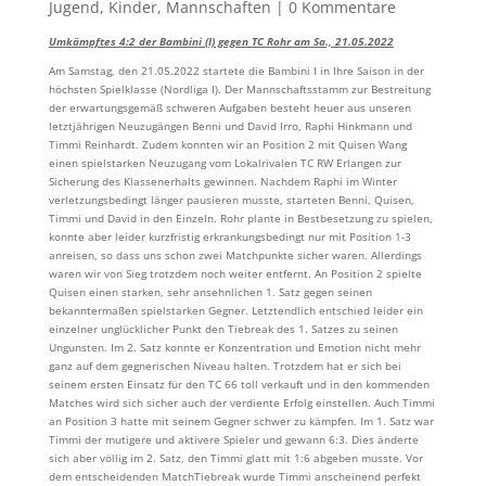
Jugend
,
Kinder
,
Mannschaften
|
0 Kommentare
Umkämpftes 4:2 der Bambini (I) gegen TC Rohr am Sa., 21.05.2022
Am Samstag, den 21.05.2022 startete die Bambini I in Ihre Saison in der
höchsten Spielklasse (Nordliga I). Der Mannschaftsstamm zur Bestreitung
der erwartungsgemäß schweren Aufgaben besteht heuer aus unseren
letztjährigen Neuzugängen Benni und David Irro, Raphi Hinkmann und
Timmi Reinhardt. Zudem konnten wir an Position 2 mit Quisen Wang
einen spielstarken Neuzugang vom Lokalrivalen TC RW Erlangen zur
Sicherung des Klassenerhalts gewinnen. Nachdem Raphi im Winter
verletzungsbedingt länger pausieren musste, starteten Benni, Quisen,
Timmi und David in den Einzeln. Rohr plante in Bestbesetzung zu spielen,
konnte aber leider kurzfristig erkrankungsbedingt nur mit Position 1-3
anreisen, so dass uns schon zwei Matchpunkte sicher waren. Allerdings
waren wir von Sieg trotzdem noch weiter entfernt. An Position 2 spielte
Quisen einen starken, sehr ansehnlichen 1. Satz gegen seinen
bekanntermaßen spielstarken Gegner. Letztendlich entschied leider ein
einzelner unglücklicher Punkt den Tiebreak des 1. Satzes zu seinen
Ungunsten. Im 2. Satz konnte er Konzentration und Emotion nicht mehr
ganz auf dem gegnerischen Niveau halten. Trotzdem hat er sich bei
seinem ersten Einsatz für den TC 66 toll verkauft und in den kommenden
Matches wird sich sicher auch der verdiente Erfolg einstellen. Auch Timmi
an Position 3 hatte mit seinem Gegner schwer zu kämpfen. Im 1. Satz war
Timmi der mutigere und aktivere Spieler und gewann 6:3. Dies änderte
sich aber völlig im 2. Satz, den Timmi glatt mit 1:6 abgeben musste. Vor
dem entscheidenden MatchTiebreak wurde Timmi anscheinend perfekt