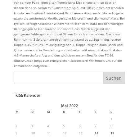
von seinem Papa, dem alten Tennisfuchs Dirk eingestellt, so dass er
diesen dann souverän mit konstantem Spiel mit 10:3 für sich entscheiden
konnte. An Position 1 wartete auf Benni eine extrem undankbare Aufgabe
gegen die amtierende Nordbayerische Meisterin und „Ballwand“ Mara. Bei
typisch Herzogenauracher Windverhältnissen kam Mara mit den widrigen
Bedingungen besser zurecht und konnte das Match aufgrund der
geringeren Fehlerquoten in zwei Sätzen für sich entscheiden. Nachdem
Rohr nur mit 3 Spielern anreisen konnte, stand es zu Beginn des letzten
Doppels 3:2 für uns. Im ausgetragenen 1. Doppel zeigten dann Benni und
Quisen eine starke Vorstellung und sicherten mit einem 6:4 und 6:4 den
4:2-Mannschaftserfolg und den wichtigen ersten Sieg für den TC 66.
Glückwunsch Jungs zum erfolgreichen Saisonstart! Wir freuen uns auf die
kommenden Aufgaben.
TC66 Kalender
Mai 2022
M
D
M
D
F
S
S
1
2
3
4
5
6
7
8
9
10
11
12
13
14
15