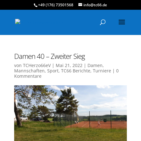
+49 (176) 73501568
info@tc66.de
Damen 40 – Zweiter Sieg
von
TCHerzo66eV
|
Mai 21, 2022
|
Damen
,
Mannschaften
,
Sport
,
TC66 Berichte
,
Turniere
|
0
Kommentare