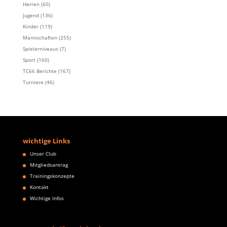
Herren
(60)
Jugend
(136)
Kinder
(119)
Mannschaften
(255)
Spielerniveaus
(7)
Sport
(160)
TC66 Berichte
(167)
Turniere
(46)
wichtige Links
Unser Club
Mitgliedsantrag
Trainingskonzepte
Kontakt
Wichtige Infos