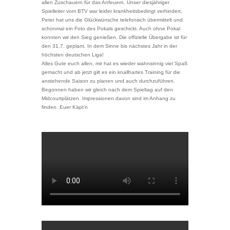
allen Zuschauern für das Anfeuern. Unser diesjähriger
Spielleiter vom BTV war leider krankheitsbedingt verhindert,
Peter hat uns die Glückwünsche telefonisch übermittelt und
schonmal ein Foto des Pokals geschickt. Auch ohne Pokal
konnten wir den Sieg genießen. Die offizielle Übergabe ist für
den 31.7. geplant. In dem Sinne bis nächstes Jahr in der
höchsten deutschen Liga!
Alles Gute euch allen, mir hat es wieder wahnsinnig viel Spaß
gemacht und ab jetzt gilt es ein knallhartes Training für die
anstehende Saison zu planen und auch durchzuführen.
Begonnen haben wir gleich nach dem Spieltag auf den
Midcourtplätzen. Impressionen davon sind im Anhang zu
finden. Euer Käpt’n