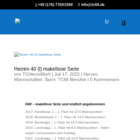
+49 (176) 73501568
info@tc66.de
Herren 40 (I) makellose Serie
von
TCHerzo66eV
|
Juli 17, 2022
|
Herren
,
Mannschaften
,
Sport
,
TC66 Berichte
|
0 Kommentare
H40 – makellose Serie und endlich angekommen
2017: Kreisklasse 1 – 1. Platz mit 12:0 Matchpunkten
2018: Bezirksklasse 1 – 1. Platz mit 14:0 Matchpunkten
2019: Bezirksliga – 1. Platz mit 14:0 Matchpunkten
2020: Landesliga – 1. Platz mit 8:0 Matchpunkten – leider
wegen Coronasaison kein Aufstieg
2021: Landesliga – 1. Platz mit 14:0 Matchpunkten