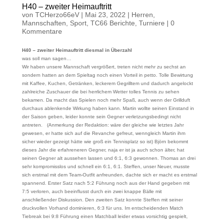
H40 – zweiter Heimauftritt
von
TCHerzo66eV
|
Mai 23, 2022
|
Herren
,
Mannschaften
,
Sport
,
TC66 Berichte
,
Turniere
|
0
Kommentare
H40 – zweiter Heimauftritt diesmal in Überzahl
was soll man sagen…
Wir haben unsere Mannschaft vergrößert, treten nicht mehr zu sechst an
sondern hatten an dem Spieltag noch einen Vorteil in petto. Tolle Bewirtung
mit Kaffee, Kuchen, Getränken, leckerem Gegrilltem und dadurch angelockt
zahlreiche Zuschauer die bei herrlichem Wetter tolles Tennis zu sehen
bekamen. Da macht das Spielen noch mehr Spaß, auch wenn der Grillduft
durchaus ablenkende Wirkung haben kann. Martin wollte seinen Einstand in
der Saison geben, leider konnte sein Gegner verletzungsbedingt nicht
antreten. (Anmerkung der Redaktion: wäre der gleiche wie letztes Jahr
gewesen, er hatte sich auf die Revanche gefreut, wenngleich Martin ihm
sicher wieder gezeigt hätte wie groß ein Tennisplatz so ist) Björn bekommt
dieses Jahr die erfahreneren Gegner, naja er ist ja auch schon älter, hat
seinen Gegner alt aussehen lassen und 6:1, 6:3 gewonnen. Thomas an drei
sehr kompromisslos und schnell ein 6:1, 6:1. Steffen, unser Neuer, musste
sich erstmal mit dem Team-Outfit anfreunden, dachte sich er macht es erstmal
spannend. Erster Satz nach 5:2 Führung noch aus der Hand gegeben mit
7:5 verloren, auch beeinflusst durch ein zwei knappe Bälle mit
anschließender Diskussion. Den zweiten Satz konnte Steffen mit seiner
druckvollen Vorhand dominieren, 6:3 für uns. Im entscheidenden Match
Tiebreak bei 9:8 Führung einen Matchball leider etwas vorsichtig gespielt,