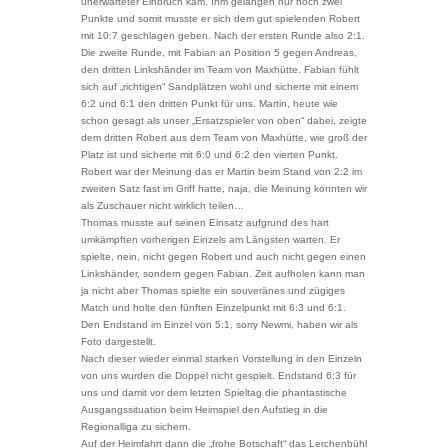
unerwarteter Einbruch kam. Ihm gelangen nur noch zwei
Punkte und somit musste er sich dem gut spielenden Robert
mit 10:7 geschlagen geben. Nach der ersten Runde also 2:1.
Die zweite Runde, mit Fabian an Position 5 gegen Andreas,
den dritten Linkshänder im Team von Maxhütte. Fabian fühlt
sich auf „richtigen“ Sandplätzen wohl und sicherte mit einem
6:2 und 6:1 den dritten Punkt für uns. Martin, heute wie
schon gesagt als unser „Ersatzspieler von oben“ dabei, zeigte
dem dritten Robert aus dem Team von Maxhütte, wie groß der
Platz ist und sicherte mit 6:0 und 6:2 den vierten Punkt.
Robert war der Meinung das er Martin beim Stand von 2:2 im
zweiten Satz fast im Griff hatte, naja, die Meinung konnten wir
als Zuschauer nicht wirklich teilen…
Thomas musste auf seinen Einsatz aufgrund des hart
umkämpften vorherigen Einzels am Längsten warten. Er
spielte, nein, nicht gegen Robert und auch nicht gegen einen
Linkshänder, sondern gegen Fabian. Zeit aufholen kann man
ja nicht aber Thomas spielte ein souveränes und zügiges
Match und holte den fünften Einzelpunkt mit 6:3 und 6:1.
Den Endstand im Einzel von 5:1, sorry Newmi, haben wir als
Foto dargestellt.
Nach dieser wieder einmal starken Vorstellung in den Einzeln
von uns wurden die Doppel nicht gespielt. Endstand 6:3 für
uns und damit vor dem letzten Spieltag die phantastische
Ausgangssituation beim Heimspiel den Aufstieg in die
Regionalliga zu sichern.
Auf der Heimfahrt dann die „frohe Botschaft“ das Lerchenbühl