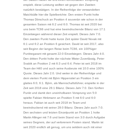
erspielt, diese Leistung wollten wir gegen den Zweiten
natürlich bestätigen. In der Reihenfolge der verwandelten
Matchbälle hier die Spielberichte: Den ersten Punkt holte
Thomas Dörschuck an Position 4 souverän wie schon in der
gesamten Saison mit 6:2 und 6:0. Thomas ist seit 2020 bei
uns beim TC66 und hat eine beeindruckende Bilanz von 17:1
Einzelsiegen während dieser Zeit erspielt. Dieses Jahr 7:0.
Den zweiten Punkt hatte kurze Zeit später David Novak mit
6:1 und 6:2 an Position 6 gesichert. David ist seit 2017, also
seit Beginn der langen Reise beim TC66, ein 100%iger
Punktegarant mit gesamt 22:0 Einzelsiegen. Dieses Jahr 4:0.
Den dritten Punkt holte der nächste Mister Zuverlässig, Peter
Svabik an Position 2 mit 6:3 und 6:4. Peter ist seit 2018 im
Team der H40 und auch seine Ausbeute mit 10:0 eine 100%
Quote. Dieses Jahr 2:0. Und weiter in der Reihenfolge und
dem vierten Punkt mit Björn Hippenstiel an Position 3 ein
glattes 6:0, 6:1. Björn, als Mannschaftsführer, erspielte in der
Zeit seit 2018 eine 26:1 Bilanz. Dieses Jahr 7:0. Den fünften
Punkt und damit den uneinholbaren Vorsprung von 5:0
spielte Fabian Hinkmann an Position 5 mit 6:0 und 6:0
heraus. Fabian ist auch seit 2018 im Team und
beeindruckend mit seiner 28:0 Bilanz. Dieses Jahr auch 7:0.
Den sechsten und letzten Einzelpunkt an Position 1 holte
Martin Allinger mit 7:6 und beim Stand von 3:0 durch Aufgabe
seines Gegners, der auf verlorenem Posten stand. Martin ist
seit 2020 endlich alt genug, um uns seitdem auch mit einer