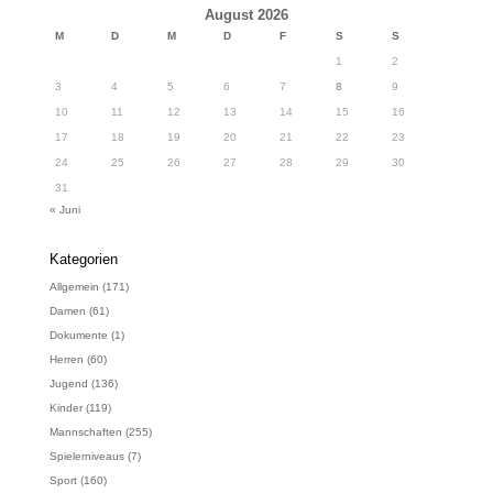
August 2026
M
D
M
D
F
S
S
1
2
3
4
5
6
7
8
9
10
11
12
13
14
15
16
17
18
19
20
21
22
23
24
25
26
27
28
29
30
31
« Juni
Kategorien
Allgemein
(171)
Damen
(61)
Dokumente
(1)
Herren
(60)
Jugend
(136)
Kinder
(119)
Mannschaften
(255)
Spielerniveaus
(7)
Sport
(160)