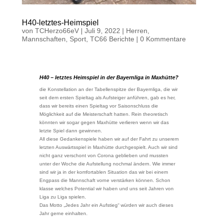
H40-letztes-Heimspiel
von
TCHerzo66eV
|
Juli 9, 2022
|
Herren
,
Mannschaften
,
Sport
,
TC66 Berichte
|
0 Kommentare
H40 – letztes Heimspiel in der Bayernliga in Maxhütte?
die Konstellation an der Tabellenspitze der Bayernliga, die wir
seit dem ersten Spieltag als Aufsteiger anführen, gab es her,
dass wir bereits einen Spieltag vor Saisonschluss die
Möglichkeit auf die Meisterschaft hatten. Rein theoretisch
könnten wir sogar gegen Maxhütte verlieren wenn wir das
letzte Spiel dann gewinnen.
All diese Gedankenspiele haben wir auf der Fahrt zu unserem
letzten Auswärtsspiel in Maxhütte durchgespielt. Auch wir sind
nicht ganz verschont von Corona geblieben und mussten
unter der Woche die Aufstellung nochmal ändern. Wie immer
sind wir ja in der komfortablen Situation das wir bei einem
Engpass die Mannschaft vorne verstärken können. Schon
klasse welches Potential wir haben und uns seit Jahren von
Liga zu Liga spielen.
Das Motto „Jedes Jahr ein Aufstieg“ würden wir auch dieses
Jahr gerne einhalten.