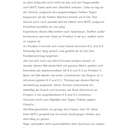
zu dem Zeitpunkt noch nicht da war und der Fragensteller
vom NHTC hatte wohl den Überblick verloren. Oder es lag an
der Uhrzeit, aufgrund des angekündigten heißen Tages
begannen wir die heißen Matches bereits um 9 Uhr. Das
Ganze auch noch parallel weil ein Match vom NHTC aufgrund
Krankheit kampflos an uns ging.
Ergebnisse dieses Mal sortiert nach Spieldauer, Steffen außer
Konkurrenz weil sein Spiel an Position 3 mit w.o. zeitlich nicht
zu toppen ist.
An Position 6 konnte sich unser David mit einem 6:2 und 6:0
frühzeitig den Sieg sichern und gefühlt ab 10 Uhr den
Familiensonntag beginnen.
Jan hat sich nicht aus dem Konzept bringen lassen, er
musste dieses Mal tatsächlich ein ganzes Match spielen und
beendete als zweitschnellster mit 6:4 und 6:3 an Position 5.
Björn mit Dirk wieder mal einen Linkshänder als Gegner an 1,
mit einem glatten 6:3 und 6:1. Thomas war dieses Mal mit
Verstärkung angereist. Seine Tochter unterstützte ihn
tatkräftig als Coach und konnten als Team Dörschuck an
Position 2 ein ungefährdetes 6:3 und 6:2 einfahren.
Und jetzt noch zum Highlight des Tages, Fabian gegen
Förtschi…
Als Hintergrundinfo sei gesagt das Fabian über 20 Jahre
beim NHTC gespielt hat um einem Duell gegen Stefan aus
dem Weg zu gehen.
Naja, vermutlich nicht ausschließlich aber durchaus ein valider