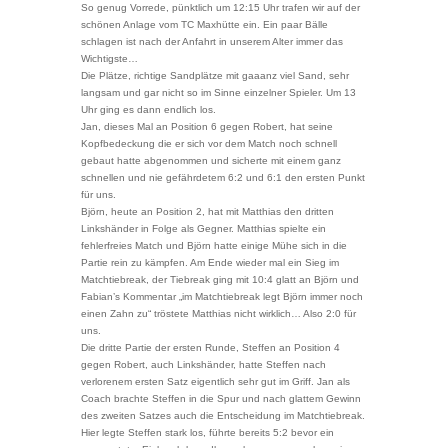
So genug Vorrede, pünktlich um 12:15 Uhr trafen wir auf der
schönen Anlage vom TC Maxhütte ein. Ein paar Bälle
schlagen ist nach der Anfahrt in unserem Alter immer das
Wichtigste…
Die Plätze, richtige Sandplätze mit gaaanz viel Sand, sehr
langsam und gar nicht so im Sinne einzelner Spieler. Um 13
Uhr ging es dann endlich los.
Jan, dieses Mal an Position 6 gegen Robert, hat seine
Kopfbedeckung die er sich vor dem Match noch schnell
gebaut hatte abgenommen und sicherte mit einem ganz
schnellen und nie gefährdetem 6:2 und 6:1 den ersten Punkt
für uns.
Björn, heute an Position 2, hat mit Matthias den dritten
Linkshänder in Folge als Gegner. Matthias spielte ein
fehlerfreies Match und Björn hatte einige Mühe sich in die
Partie rein zu kämpfen. Am Ende wieder mal ein Sieg im
Matchtiebreak, der Tiebreak ging mit 10:4 glatt an Björn und
Fabian’s Kommentar „im Matchtiebreak legt Björn immer noch
einen Zahn zu“ tröstete Matthias nicht wirklich… Also 2:0 für
uns.
Die dritte Partie der ersten Runde, Steffen an Position 4
gegen Robert, auch Linkshänder, hatte Steffen nach
verlorenem ersten Satz eigentlich sehr gut im Griff. Jan als
Coach brachte Steffen in die Spur und nach glattem Gewinn
des zweiten Satzes auch die Entscheidung im Matchtiebreak.
Hier legte Steffen stark los, führte bereits 5:2 bevor ein