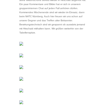
seine Wilsonschuhe bereits wieder in Hirschaid abgeholt hat.
Ein paar Kommentare und Bilder hat er sich in unserem
gruppeninternen Chat auf jeden Fall anhören dürfen.
Kommendes Wochenende sind wir wieder im Einsatz, dann
beim NHTC Nürnberg. Auch hier freuen wir uns schon auf
unsere Gegner und das Treffen alter Bekannter.
Bewirtungstechnisch sind wir gespannt ob auswärts jemand
mit Hirschaid mithalten kann. Wir grüßen weiterhin von der
Tabellenspitze.