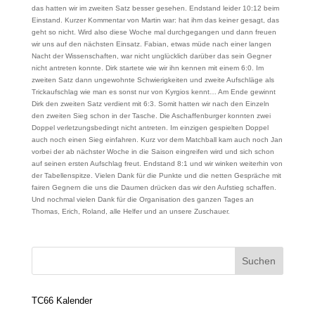
das hatten wir im zweiten Satz besser gesehen. Endstand leider 10:12 beim
Einstand. Kurzer Kommentar von Martin war: hat ihm das keiner gesagt, das
geht so nicht. Wird also diese Woche mal durchgegangen und dann freuen
wir uns auf den nächsten Einsatz. Fabian, etwas müde nach einer langen
Nacht der Wissenschaften, war nicht unglücklich darüber das sein Gegner
nicht antreten konnte. Dirk startete wie wir ihn kennen mit einem 6:0. Im
zweiten Satz dann ungewohnte Schwierigkeiten und zweite Aufschläge als
Trickaufschlag wie man es sonst nur von Kyrgios kennt… Am Ende gewinnt
Dirk den zweiten Satz verdient mit 6:3. Somit hatten wir nach den Einzeln
den zweiten Sieg schon in der Tasche. Die Aschaffenburger konnten zwei
Doppel verletzungsbedingt nicht antreten. Im einzigen gespielten Doppel
auch noch einen Sieg einfahren. Kurz vor dem Matchball kam auch noch Jan
vorbei der ab nächster Woche in die Saison eingreifen wird und sich schon
auf seinen ersten Aufschlag freut. Endstand 8:1 und wir winken weiterhin von
der Tabellenspitze. Vielen Dank für die Punkte und die netten Gespräche mit
fairen Gegnern die uns die Daumen drücken das wir den Aufstieg schaffen.
Und nochmal vielen Dank für die Organisation des ganzen Tages an
Thomas, Erich, Roland, alle Helfer und an unsere Zuschauer.
TC66 Kalender