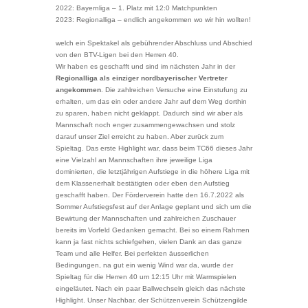
2022: Bayernliga – 1. Platz mit 12:0 Matchpunkten
2023: Regionalliga – endlich angekommen wo wir hin wollten!
welch ein Spektakel als gebührender Abschluss und Abschied
von den BTV-Ligen bei den Herren 40.
Wir haben es geschafft und sind im nächsten Jahr in der
Regionalliga als einziger nordbayerischer Vertreter
angekommen
. Die zahlreichen Versuche eine Einstufung zu
erhalten, um das ein oder andere Jahr auf dem Weg dorthin
zu sparen, haben nicht geklappt. Dadurch sind wir aber als
Mannschaft noch enger zusammengewachsen und stolz
darauf unser Ziel erreicht zu haben. Aber zurück zum
Spieltag. Das erste Highlight war, dass beim TC66 dieses Jahr
eine Vielzahl an Mannschaften ihre jeweilige Liga
dominierten, die letztjährigen Aufstiege in die höhere Liga mit
dem Klassenerhalt bestätigten oder eben den Aufstieg
geschafft haben. Der Förderverein hatte den 16.7.2022 als
Sommer Aufstiegsfest auf der Anlage geplant und sich um die
Bewirtung der Mannschaften und zahlreichen Zuschauer
bereits im Vorfeld Gedanken gemacht. Bei so einem Rahmen
kann ja fast nichts schiefgehen, vielen Dank an das ganze
Team und alle Helfer. Bei perfekten äusserlichen
Bedingungen, na gut ein wenig Wind war da, wurde der
Spieltag für die Herren 40 um 12:15 Uhr mit Warmspielen
eingeläutet. Nach ein paar Ballwechseln gleich das nächste
Highlight. Unser Nachbar, der Schützenverein Schützengilde