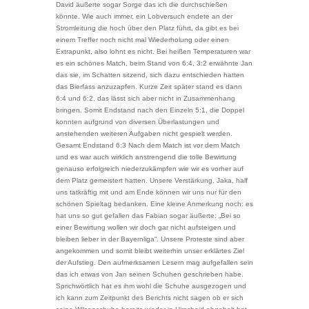
David äußerte sogar Sorge das ich die durchschießen
könnte. Wie auch immer, ein Lobversuch endete an der
Stromleitung die hoch über den Platz führt, da gibt es bei
einem Treffer noch nicht mal Wiederholung oder einen
Extrapunkt, also lohnt es nicht. Bei heißen Temperaturen war
es ein schönes Match, beim Stand von 6:4, 3:2 erwähnte Jan
das sie, im Schatten sitzend, sich dazu entschieden hatten
das Bierfass anzuzapfen. Kurze Zeit später stand es dann
6:4 und 6:2, das lässt sich aber nicht in Zusammenhang
bringen. Somit Endstand nach den Einzeln 5:1, die Doppel
konnten aufgrund von diversen Überlastungen und
anstehenden weiteren Aufgaben nicht gespielt werden.
Gesamt Endstand 6:3 Nach dem Match ist vor dem Match
und es war auch wirklich anstrengend die tolle Bewirtung
genauso erfolgreich niederzukämpfen wie wir es vorher auf
dem Platz gemeistert hatten. Unsere Verstärkung, Jaka, half
uns tatkräftig mit und am Ende können wir uns nur für den
schönen Spieltag bedanken. Eine kleine Anmerkung noch: es
hat uns so gut gefallen das Fabian sogar äußerte: „Bei so
einer Bewirtung wollen wir doch gar nicht aufsteigen und
bleiben lieber in der Bayernliga“. Unsere Proteste sind aber
angekommen und somit bleibt weiterhin unser erklärtes Ziel
der Aufstieg. Den aufmerksamen Lesern mag aufgefallen sein
das ich etwas von Jan seinen Schuhen geschrieben habe.
Sprichwörtlich hat es ihm wohl die Schuhe ausgezogen und
ich kann zum Zeitpunkt des Berichts nicht sagen ob er sich