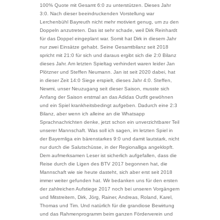
100% Quote mit Gesamt 6:0 zu unterstützen. Dieses Jahr
3:0. Nach dieser beeindruckenden Vorstellung war
Lerchenbühl Bayreuth nicht mehr motiviert genug, um zu den
Doppeln anzutreten. Das ist sehr schade, weil Dirk Reinhardt
für das Doppel eingeplant war. Somit hat Dirk in diesem Jahr
nur zwei Einsätze gehabt. Seine Gesamtbilanz seit 2018
spricht mit 21:0 für sich und daraus ergibt sich die 2:0 Bilanz
dieses Jahr. Am letzten Spieltag verhindert waren leider Jan
Plötzner und Steffen Neumann. Jan ist seit 2020 dabei, hat
in dieser Zeit 14:0 Siege erspielt, dieses Jahr 4:0. Steffen,
Newmi, unser Neuzugang seit dieser Saison, musste sich
Anfang der Saison erstmal an das Adidas Outfit gewöhnen
und ein Spiel krankheitsbedingt aufgeben. Dadurch eine 2:3
Bilanz, aber wenn ich alleine an die Whatsapp
Sprachnachrichten denke, jetzt schon ein unverzichtbarer Teil
unserer Mannschaft. Was soll ich sagen, im letzten Spiel in
der Bayernliga ein bärenstarkes 9:0 und damit lautstark, nicht
nur durch die Salutschüsse, in der Regionalliga angeklopft.
Dem aufmerksamen Leser ist sicherlich aufgefallen, dass die
Reise durch die Ligen des BTV 2017 begonnen hat, die
Mannschaft wie sie heute dasteht, sich aber erst seit 2018
immer weiter gefunden hat. Wir bedanken uns für den ersten
der zahlreichen Aufstiege 2017 noch bei unseren Vorgängern
und Mitstreitern, Dirk, Jörg, Rainer, Andreas, Roland, Karel,
Thomas und Tim. Und natürlich für die grandiose Bewirtung
und das Rahmenprogramm beim ganzen Förderverein und