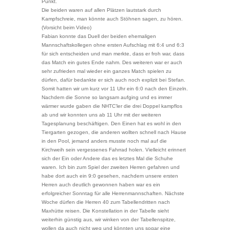
Punkt.
Die beiden waren auf allen Plätzen lautstark durch
Kampfschreie, man könnte auch Stöhnen sagen, zu hören.
(Vorsicht beim Video)
Fabian konnte das Duell der beiden ehemaligen
Mannschaftskollegen ohne ersten Aufschlag mit 6:4 und 6:3
für sich entscheiden und man merkte, dass er froh war, dass
das Match ein gutes Ende nahm. Des weiteren war er auch
sehr zufrieden mal wieder ein ganzes Match spielen zu
dürfen, dafür bedankte er sich auch noch explizit bei Stefan.
Somit hatten wir um kurz vor 11 Uhr ein 6:0 nach den Einzeln.
Nachdem die Sonne so langsam aufging und es immer
wärmer wurde gaben die NHTC’ler die drei Doppel kampflos
ab und wir konnten uns ab 11 Uhr mit der weiteren
Tagesplanung beschäftigen. Den Einen hat es wohl in den
Tiergarten gezogen, die anderen wollten schnell nach Hause
in den Pool, jemand anders musste noch mal auf die
Kirchweih sein vergessenes Fahrrad holen. Vielleicht erinnert
sich der Ein oder Andere das es letztes Mal die Schuhe
waren. Ich bin zum Spiel der zweiten Herren gefahren und
habe dort auch ein 9:0 gesehen, nachdem unsere ersten
Herren auch deutlich gewonnen haben war es ein
erfolgreicher Sonntag für alle Herrenmannschaften. Nächste
Woche dürfen die Herren 40 zum Tabellendritten nach
Maxhütte reisen. Die Konstellation in der Tabelle sieht
weiterhin günstig aus, wir winken von der Tabellenspitze,
wollen da auch nicht weg und könnten uns sogar eine