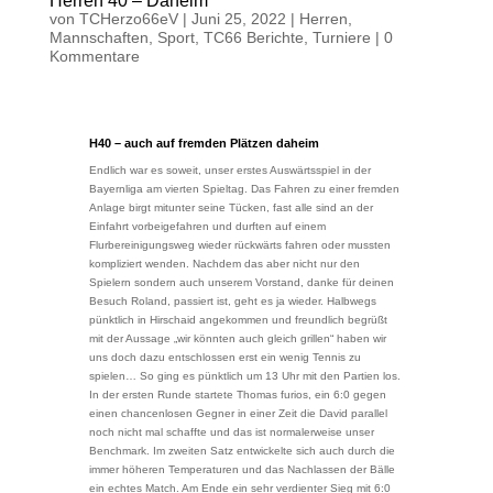
Herren 40 – Daheim
von
TCHerzo66eV
|
Juni 25, 2022
|
Herren
,
Mannschaften
,
Sport
,
TC66 Berichte
,
Turniere
|
0
Kommentare
H40 – auch auf fremden Plätzen daheim
Endlich war es soweit, unser erstes Auswärtsspiel in der
Bayernliga am vierten Spieltag. Das Fahren zu einer fremden
Anlage birgt mitunter seine Tücken, fast alle sind an der
Einfahrt vorbeigefahren und durften auf einem
Flurbereinigungsweg wieder rückwärts fahren oder mussten
kompliziert wenden. Nachdem das aber nicht nur den
Spielern sondern auch unserem Vorstand, danke für deinen
Besuch Roland, passiert ist, geht es ja wieder. Halbwegs
pünktlich in Hirschaid angekommen und freundlich begrüßt
mit der Aussage „wir könnten auch gleich grillen“ haben wir
uns doch dazu entschlossen erst ein wenig Tennis zu
spielen… So ging es pünktlich um 13 Uhr mit den Partien los.
In der ersten Runde startete Thomas furios, ein 6:0 gegen
einen chancenlosen Gegner in einer Zeit die David parallel
noch nicht mal schaffte und das ist normalerweise unser
Benchmark. Im zweiten Satz entwickelte sich auch durch die
immer höheren Temperaturen und das Nachlassen der Bälle
ein echtes Match. Am Ende ein sehr verdienter Sieg mit 6:0