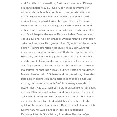
und 6:4. Wie schon erwähnt, David auch wieder im Eiltempo
ein ganz glattes 6:1, 6:1. Sein Gegner schaut vermutlich
immer noch nach rechts und links… Steffen als dritter der
ersten Runde war deutlich anzumerken, das er noch sehr
angeschlagen ins Match ging. Im ersten Satz in Führung
liegend konnte er diesen Vorsprung nicht heimbringen und
gab kurz nach verlorenem ersten Satz dann auch entkräftet
auf. Somit begann die zweite Runde mit dem Zwischenstand
von 2:1 für uns. Also ein knapper Zwischenstand der unseren
Jaka noch auf den Plan gerufen hat. Eigentlich wollte er nach
seinen Trainingsstunden noch zum Friseur, dort wartend
erreichte ihn unser Anruf und nur 30 Minuten später war er in
Hirschaid, bereit um im Doppel sein Bestes zu geben. Doch
erst die zweite Einzelrunde: Jan entwickelt sich immer mehr
zum Angstgegner aller gegnerischen Mannschaften. Letztes
Mal musste er noch bis zum 4:0 auf den Platz gehen, dieses
Mal war bereits bei 1:0 Schluss und der „Arbeitstag“ beendet.
Dies demonstrierte Jan dann auch indem er seine Schuhe
auszog und fortan nur noch Barfuß unterwegs war, dazu
später mehr. Fabian, frisch von der Arbeit kommend fast direkt
auf den Platz, war voll motiviert und zwang seinen Gegner in
zahlreiche Laufduelle. Sein Gegner verletzte sich bei einem
dieser Duelle und konnte das Match leider nicht zu Ende
spielen. Somit war also nur noch Einer an der Reihe, naja ich
(Björn) halt. Mir wurde attestiert das es ein seltenes
Kunststück ist die Stromleitung über dem Platz zu treffen,