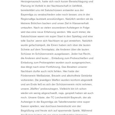
Herzogenaurach, hatte sich nach kurzer Beratschlagung und
Planung im Vorfeld in der Nachbarschaft in Uehlfeld,
bereiterklärt uns mit Salutschüssen entweder aus der
Bayernliga zu verabschieden oder noch besser, uns in der
Regionalliga lautstark anzukündigen. Natürlich werden wir da
kleinere Brötchen backen und unser Ziel in Klassenerhalt
umtaufen. Nach so vielen souveränen Aufstiegen in Folge
wird das eine neue Erfahrung werden. Wie auch immer, die
Salutschüsse waren ein super Start in den Spieltag und eine
tolle Sache ,wenn sich Nachbarn so gut verstehen. Natürlich
wurde gefachsimpelt, die Einen haben sich über die lauten
Schreie auf dem Tennisplatz, die Anderen über die lauten
Schüsse im Schützenverein ausgelassen. Jeder hat Recht,
die Anderen sind lauter… Einladung zum Probeschießen und
Einladung zum Probespielen wurden auch ausgesprochen,
das klingt nach einer Fortführung. Das Bewirten unserer
Nachbarn durfte auch nicht fehlen. Hier hatte der
Förderverein Weißwürste, Brezeln und alkoholfreie Getränke
vorbereitet. Die jeweiligen Waffen wurden konform abgestellt
und am Ende ließ es sich der Schützenverein nicht nehmen,
unsere „Waffen“ probezutragen. Vielleicht bin ich schon
wieder ein wenig abgeschweift, naja, gespielt haben wir auch
noch. Unsere Gäste, der TC Lerchenbühl Bayreuth, der als
Aufsteiger in die Bayernliga als Tabellenzweiter eine super
Saison spielten, war durchaus beeindruckt von der
Begrüßung und freute sich auf spannende Spiele. Während
der Saison hatten wir uns einen komfortablen Vorsprung