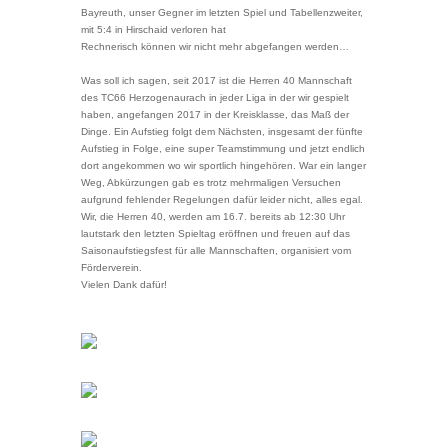
Bayreuth, unser Gegner im letzten Spiel und Tabellenzweiter,
mit 5:4 in Hirschaid verloren hat
Rechnerisch können wir nicht mehr abgefangen werden…
Was soll ich sagen, seit 2017 ist die Herren 40 Mannschaft
des TC66 Herzogenaurach in jeder Liga in der wir gespielt
haben, angefangen 2017 in der Kreisklasse, das Maß der
Dinge. Ein Aufstieg folgt dem Nächsten, insgesamt der fünfte
Aufstieg in Folge, eine super Teamstimmung und jetzt endlich
dort angekommen wo wir sportlich hingehören. War ein langer
Weg, Abkürzungen gab es trotz mehrmaligen Versuchen
aufgrund fehlender Regelungen dafür leider nicht, alles egal.
Wir, die Herren 40, werden am 16.7. bereits ab 12:30 Uhr
lautstark den letzten Spieltag eröffnen und freuen auf das
Saisonaufstiegsfest für alle Mannschaften, organisiert vom
Förderverein.
Vielen Dank dafür!