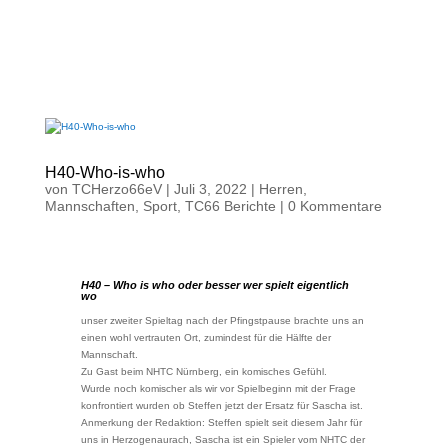
H40-Who-is-who
von
TCHerzo66eV
|
Juli 3, 2022
|
Herren
,
Mannschaften
,
Sport
,
TC66 Berichte
|
0 Kommentare
H40 – Who is who oder besser wer spielt eigentlich
wo
unser zweiter Spieltag nach der Pfingstpause brachte uns an
einen wohl vertrauten Ort, zumindest für die Hälfte der
Mannschaft.
Zu Gast beim NHTC Nürnberg, ein komisches Gefühl.
Wurde noch komischer als wir vor Spielbeginn mit der Frage
konfrontiert wurden ob Steffen jetzt der Ersatz für Sascha ist.
Anmerkung der Redaktion: Steffen spielt seit diesem Jahr für
uns in Herzogenaurach, Sascha ist ein Spieler vom NHTC der