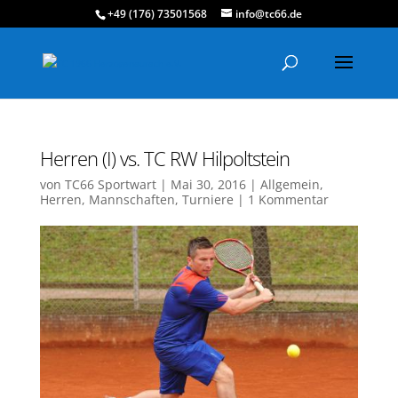
+49 (176) 73501568
info@tc66.de
Herren (I) vs. TC RW Hilpoltstein
von
TC66 Sportwart
|
Mai 30, 2016
|
Allgemein
,
Herren
,
Mannschaften
,
Turniere
|
1 Kommentar