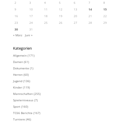
2
3
4
5
6
7
8
9
10
11
12
13
14
15
16
17
18
19
20
21
22
23
24
25
26
27
28
29
30
31
« März
Juni »
Kategorien
Allgemein
(171)
Damen
(61)
Dokumente
(1)
Herren
(60)
Jugend
(136)
Kinder
(119)
Mannschaften
(255)
Spielerniveaus
(7)
Sport
(160)
TC66 Berichte
(167)
Turniere
(46)