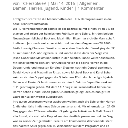
von
TCHerzo66eV
|
Mai 14, 2016
|
Allgemein
,
Damen
,
Herren
,
Jugend
,
Kinder
|
1 Kommentar
Erfolgreich starteten die Mannschaften des TC66 Herzogenaurach in die
neue Tennisfreiluftsaison.
Die 1. Herrenmannschaft konnte in der Bezirksliga mit einem 14 zu 7-Sieg
starten und zeigte vor heimischem Publikum tolle Spiele. Mit den beiden
Neuzugängen Michael Beck und Maximilian Ritter hat sich die Mannschaft
in diesem Jahr noch weiter verstärkt und lies dem Gegner vom TV 1860
Fürth II wenig Chancen. Bereit aus der ersten Runde der Einzel ging der TC
66 mit einer 4:2-Führung heraus und konnte diese dank der Siege von
Jakob Gaber und Maximilian Ritter in der zweiten Runde weiter ausbauen.
Mit einer komfortablen 8:4-Führung starteten die sechs Herren in die
Doppelrunde und mussten für einen Sieg nur noch ein Doppel gewinnen.
David Novak und Maximilian Ritter, sowie Michael Beck und Karel Luhan
setzten sich im Doppel gegen die Spieler aus Fürth durch. Lediglich Jakob
Gaber und Florian Schmitt mussten sich im 3. Satz im Super-Tiebreak mit
9:11 geschlagen geben. Mit dem 14:7 Sieg zum Saisonauftakt haben die
Herren schon einmal einen guten Grundstein gelegt, den es nun gilt im
Laufe der Saison weiter auszubauen.
Ihre guten Leistungen weiter ausbauen wollen auch die Spieler der Herren
2, die ebenfalls in die neue Saison gestartet sind. Mit einem glatten 21:00
Sieg gegen den TC Neustadt/Aisch 3 gelang ein Auftakt nach Maß. Sowohl
alle Einzel, als auch alle Doppel wurden deutlich gewonnen und der Sieg
war zu keiner Zeit gefährdet. Bereits am kommenden Wochenende steht
das nächste Spiel gegen den TC Weisendorf auf dem Programm und es