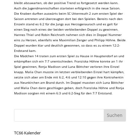
bleibt abzuwarten, ob der positive Trend so fortgesetzt werden kann.
Auch die Jugendmannschaften starteten erfolgreich in die neue Saison.
Die Knaben durften auswärts beim SC Uttenreuth 2 zum ersten Spiel der
Saison antreten und überzeugten dort bei den Spielen. Bereits nach den
Einzeln stand es 6:2 für die Jungs aus Herzogenaurach und es galt für
einen Sieg noch eines der beiden verbleibenden Doppel zu gewinnen.
Hannes Thiel und Robin Reichrath nahmen sich dies in Doppel Nummer
eins zu Herzen, ebenfalls wie Maximilian Zenger und Philipp Höhne. Beide
Doppel wurden klar und deutlich gewonnen, so dass es zu einem 12:2-
Endstand kam.
Die Mädchen 14 traten zum ersten Spiel zu Hause in Hauptendorf an und
erkämpften sich ein 7:7 unentschieden. Franziska Höhne konnte an 1 ihr
Spiel gewinnen, Ronja Madison und Luna Böttcher verloren ihre Einzel
knapp. Malia Chan musste im letzten verbleibenden Einzel hart kämpfen,
setzte sich aber am Ende mit 6:2, 4:6 und 12:10 gegen ihre Kontrahentin
aus Neunkirchen am Brand durch. Im Doppel mussten sich Luna Böttcher
und Malia Chan dann geschlagen geben, doch Franziska Höhne und Ronja
Madison sorgten mit einem 6:3 und 6:2-Sieg für den 7:7 Entstand.
TC66 Kalender