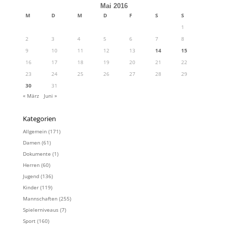
Mai 2016
M
D
M
D
F
S
S
1
2
3
4
5
6
7
8
9
10
11
12
13
14
15
16
17
18
19
20
21
22
23
24
25
26
27
28
29
30
31
« März
Juni »
Kategorien
Allgemein
(171)
Damen
(61)
Dokumente
(1)
Herren
(60)
Jugend
(136)
Kinder
(119)
Mannschaften
(255)
Spielerniveaus
(7)
Sport
(160)