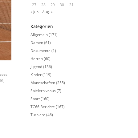
27
28
29
30
31
« Juni
Aug. »
Kategorien
Allgemein
(171)
Damen
(61)
Dokumente
(1)
Herren
(60)
Jugend
(136)
ieses
Kinder
(119)
66,
Mannschaften
(255)
Spielerniveaus
(7)
Sport
(160)
TC66 Berichte
(167)
Turniere
(46)