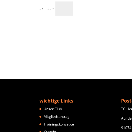
37 − 33 =
wichtige Links
Post
Unser Club
TC He
Mitgliedsantrag
Auf de
Trainingskonzepte
91074
Kontakt