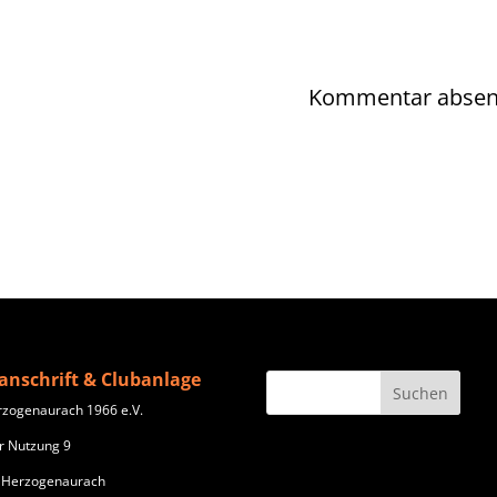
anschrift & Clubanlage
rzogenaurach 1966 e.V.
r Nutzung 9
 Herzogenaurach