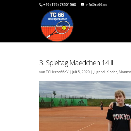
+49 (176) 73501568
info@tc66.de
3. Spieltag Maedchen 14 ll
von
TCHerzo66eV
|
Juli 5, 2020
|
Jugend
,
Kinder
,
Mannsc