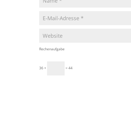
Rechenaufgabe
36 +
= 44