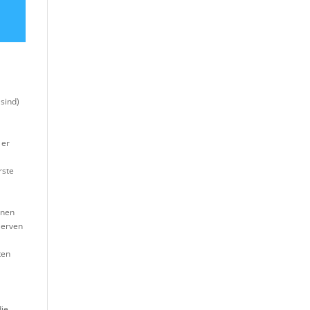
 sind)
 er
rste
nnen
Nerven
ten
die