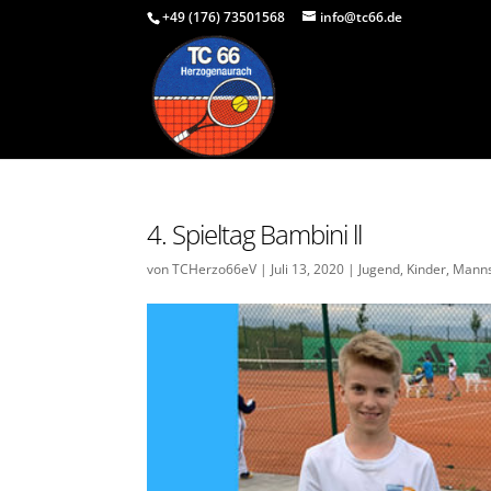
+49 (176) 73501568
info@tc66.de
4. Spieltag Bambini ll
von
TCHerzo66eV
|
Juli 13, 2020
|
Jugend
,
Kinder
,
Manns