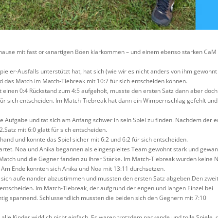
hause mit fast orkanartigen Böen klarkommen – und einem ebenso starken CaM
ler-Ausfalls unterstützt hat, hat sich (wie wir es nicht anders von ihm gewohnt
d das Match im Match-Tiebreak mit 10:7 für sich entscheiden können.
hat einen 0:4 Rückstand zum 4:5 aufgeholt, musste den ersten Satz dann aber doch
ür sich entscheiden. Im Match-Tiebreak hat dann ein Wimpernschlag gefehlt und
 Aufgabe und tat sich am Anfang schwer in sein Spiel zu finden. Nachdem der e
.Satz mit 6:0 glatt für sich entscheiden.
and und konnte das Spiel sicher mit 6:2 und 6:2 für sich entscheiden.
tartet. Noa und Anika begannen als eingespieltes Team gewohnt stark und gewa
as Match und die Gegner fanden zu ihrer Stärke. Im Match-Tiebreak wurden keine 
. Am Ende konnten sich Anika und Noa mit 13:11 durchsetzen.
 sich aufeinander abzustimmen und mussten den ersten Satz abgeben.Den zwei
h entscheiden. Im Match-Tiebreak, der aufgrund der engen und langen Einzel bei
tig spannend. Schlussendlich mussten die beiden sich den Gegnern mit 7:10
lle Kinder wirklich nicht einfach. Es waren trotzdem packende und tolle Spiele, 