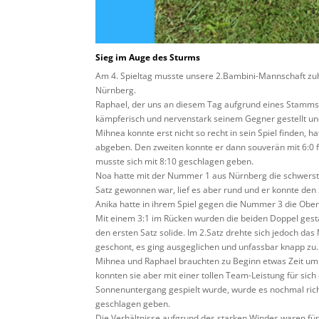
Sieg im Auge des Sturms
Am 4. Spieltag musste unsere 2.Bambini-Mannschaft zu
Nürnberg.
Raphael, der uns an diesem Tag aufgrund eines Stammspie
kämpferisch und nervenstark seinem Gegner gestellt un
Mihnea konnte erst nicht so recht in sein Spiel finden, 
abgeben. Den zweiten konnte er dann souverän mit 6:0 f
musste sich mit 8:10 geschlagen geben.
Noa hatte mit der Nummer 1 aus Nürnberg die schwerste
Satz gewonnen war, lief es aber rund und er konnte den 2
Anika hatte in ihrem Spiel gegen die Nummer 3 die Oberh
Mit einem 3:1 im Rücken wurden die beiden Doppel ges
den ersten Satz solide. Im 2.Satz drehte sich jedoch d
geschont, es ging ausgeglichen und unfassbar knapp zu
Mihnea und Raphael brauchten zu Beginn etwas Zeit um
konnten sie aber mit einer tollen Team-Leistung für sic
Sonnenuntergang gespielt wurde, wurde es nochmal rich
geschlagen geben.
Die Verhältnisse aufgrund des starken Windes waren für a